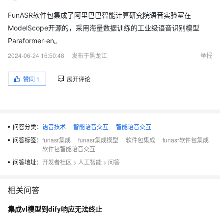
FunASR软件包集成了阿里巴巴智能计算研究院语音实验室在
ModelScope开源的，采用海量数据训练的工业级语音识别模型
Paraformer-en。
2024-06-24 16:50:48
发布于黑龙江
举报
赞同
1
展开评论
问答分类：
语音技术
智能语音交互
智能语音交互
问答标签：
funasr集成
funasr集成模型
软件包集成
funasr软件包集成
软件包智能语音交互
问答地址：
开发者社区
>
人工智能
>
问答
相关问答
集成vl模型到dify响应无法终止