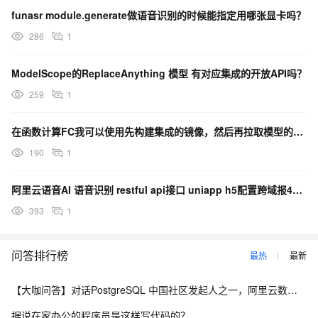
funasr module.generate做语音识别的时候能指定用哪张显卡吗？
286
1
ModelScope的ReplaceAnything 模型 有对应集成的开放API吗？
259
1
在函数计算FC我可以使用先构建集成的镜像，然后再拉取模型的文件吗？具体如何操作？
190
1
阿里云语音AI 语音识别 restful api接口 uniapp h5配置跨域报400，为什么？
393
1
问答排行榜
最热
最新
【大咖问答】对话PostgreSQL 中国社区发起人之一，阿里云数据库高级专家 德哥
据说在家办公的程序员是这样写代码的？