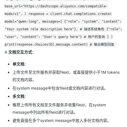
base_url="https://dashscope.aliyuncs.com/compatible-
mode/v1", ) response = client.chat.completions.create(
model="qwen-long", messages=[ {"role": "system", "content":
"Your system role description here"}, # 描述系统角色 {"role":
"user", "content": "User's query here"} # 用户的查询 ] )
print(response.choices[0].message.content) # 输出模型回复
4.
文档交互方式
：
单文档
：
上传文件至文件服务并获取fileid，或直接提供小于1M tokens
的文档内容。
在system message中包含fileid或文档内容进行对话。
多文档
：
推荐上传所有文档至文件服务并收集fileid，在system
message中列出所有fileid进行对话。
避免直接在多个system message中放入多份文档内容。