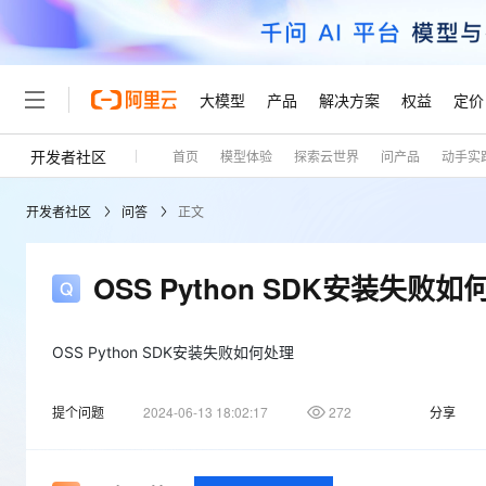
大模型
产品
解决方案
权益
定价
开发者社区
首页
模型体验
探索云世界
问产品
动手实
大模型
产品
解决方案
权益
定价
云市场
伙伴
服务
了解阿里云
精选产品
精选解决方案
普惠上云
产品定价
精选商城
成为销售伙伴
售前咨询
为什么选择阿里云
千问AI平台
开发者社区
问答
正文
了解云产品的定价详情
大模型服务平台百炼
千问办公，解锁你的工作
普惠上云 官方力荐
分销伙伴
在线服务
网站建设
什么是云计算
大
大模型服务与应用平台
企业级Agent产品，直接
云服务器38元/年起，超
咨询伙伴
多端小程序
技术领先
OSS Python SDK安装失败如
云上成本管理
售后服务
轻量应用服务器
Agency Agents：拥
官方推荐返现计划
大模型
精选产品
精选解决方案
Salesforce 国际版订阅
稳定可靠
管理和优化成本
推荐新用户得奖励，单订单
销售伙伴合作计划
自助服务
友盟天域
安全合规
人工智能与机器学习
AI
OSS Python SDK安装失败如何处理
文本生成
云数据库 RDS
HappyHorse 打造一
云工开物
无影生态合作计划
在线服务
观测云
分析师报告
高校专属算力普惠，学生认
计算
互联网应用开发
Qwen3.8-Max
提个问题
2024-06-13 18:02:17
272
分享
HOT
Salesforce On Alibaba C
工单服务
Tuya 物联网平台阿里云
研究报告与白皮书
人工智能平台 PAI
快速拥有专属 OpenClaw
大模
Consulting Partner 合
大数据
容器
智能体时代全能旗舰模型
免费试用
短信专区
一站式AI开发、训练和推
蓝凌 OA
AI 大模型销售与服务生
现代化应用