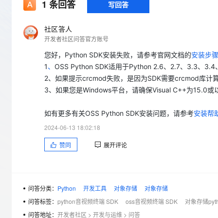
存储
天池大赛
1
条回答
写回答
Qwen3.7-Plus
云解析DNS
解决方案免费试用 新老
电子合同
最高领取价值200元试用
能看、能想、能动手的多模
安全
网络与CDN
AI 算法大赛
畅捷通
社区答人
大数据开发治理平台 Data
AI 产品 免费试用
网络
开发者社区问答官方账号
安全
云开发大赛
Qwen3-VL-Plus
Tableau 订阅
1亿+ 大模型 tokens 和 
您好，Python SDK安装失败，请参考官网文档的
安装步
可观测
入门学习赛
中间件
AI空中课堂在线直播课
1
、
OSS Python SDK适用于Python 2.6、2.7、3.3
云防火墙
140+云产品 免费试用
上云与迁云
云原生的云上边界网络安全
产品新客免费试用，最长1
2、如果提示crcmod失败，是因为SDK需要crcmod库计算
数据库
生态解决方案
3、如果您是Windows平台，请确保Visual C++为15.0
大模型服务
企业出海
大模型ACA认证体验
大数据计算
助力企业全员 AI 认知与能
行业生态解决方案
如有更多有关OSS Python SDK安装问题，请参考
安装帮
千问AI平台-Token Plan
政企业务
媒体服务
开发者生态解决方案
2024-06-13 18:02:18
企业服务与云通信
千问AI平台-模型体验
AI 开发和 AI 应用解决
赞同
展开评论
在线体验全尺寸、多种模态
域名与网站
Happy 系列大模型
终端用户计算
问答分类：
Python
开发工具
对象存储
对象存储
Serverless
问答标签：
python音视频终端 SDK
oss音视频终端 SDK
对象存储pyth
问答地址：
开发者社区
>
开发与运维
>
问答
开发工具