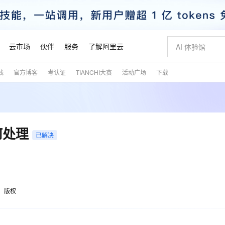
云市场
伙伴
服务
了解阿里云
践
官方博客
考认证
TIANCHI大赛
活动广场
下载
AI 特惠
数据与 API
成为产品伙伴
企业增值服务
最佳实践
价格计算器
AI 场景体
基础软件
产品伙伴合
阿里云认证
市场活动
配置报价
大模型
自助选配和估算价格
新方式
睿译宝，AI翻译排版一步到位
智启 AI 普惠权益
产品生态集成认证中心
企业支持计划
云上春晚
域名与网站
千问官方 MaaS 平台，为开发者和 Agent 而生，新用户赠送 1 亿 + tokens 额度
Qwen Aud
AI Coding
阿里云Maa
2026 阿里云
云服务器 E
为企业打
数据集
Windows
大模型认证
模型
NEW
NEW
交付可用成果
值低价云产品抢先购
上传文档即自动完成翻译和格式还原
至高享 1亿+免费 tokens，加速 Al 应用落地
提供智能易用的域名与建站服务
智能编程，一键
安全可靠、
产品生态伙伴
专家技术服务
云上奥运之旅
弹性计算合作
阿里云中企出
手机三要素
宝塔 Linux
全部认证
何处理
价格优势
已解决
有专属领域专家
GLM-5.2：长任务时代开源旗舰模型
阿里云 OPC 创新助力计划
千问大模型
即刻拥有 DeepS
AI 电商营销
对象存储 O
大模型
产品生态伙伴工作台
企业增值服务台
云栖战略参考
云存储合作计
云栖大会
身份实名认证
CentOS
训练营
推动算力普惠，释放技术红利
最高返9万
多领域专家智能体,一键组建 AI 虚拟交付团队
快速构建应用程序和网站，即刻迈出上云第一步
至高百万元 Token 补贴，加速一人公司成长
多元化、高性能、安全可靠的大模型服务
真正可用的 1M 上下文,一次完成代码全链路开发
轻松解锁专属 Dee
从图文生成到
云上的中国
数据库合作计
活动全景
短信
Docker
图片和
站式影视创作平台
Hermes Agent，打造自进化智能体
Token Plan 模型订阅计划
数字证书管理服务（原SSL证书）
5 分钟轻松部署
AI 广告创作
无影云电脑
企业成长
NEW
信息公告
看见新力量
云网络合作计
OCR 文字识别
JAVA
证享300元代金券
可视化编排打通从文字构思到成片全链路闭环
全托管，含MySQL、PostgreSQL、SQL Server、MariaDB多引擎
自主进化，持久记忆，越用越聪明
Qwen3.8-Max 首发尝鲜，限时加量 10 倍，夜间低至2折
实现全站HTTPS，呈现可信的WEB访问
图文、视频一
随时随地安
魔搭 Mode
Kimi-K3
HappyHors
版权
NEW
loud
服务实践
官网公告
金融模力时刻
Salesforce O
版
发票查验
全能环境
Claude Code + GStack 打造工程团队
千问办公，限时限量积分加倍
Qoder
低代码高效构
AI 建站
短信服务
型
NEW
作计划
Kimi 最新旗舰模型，长程编程与推理利器
让文字生成流
计划
创新中心
魔搭 ModelSc
健康状态
理服务
让AI从“聊天伙伴”进化为能干活的“数字员工”
安装技能 GStack，拥有专属 AI 工程团队
你的AI工作搭子，覆盖日常办公高频场景
面向真实软件的智能体编程平台
0 代码专业建
客户案例
天气预报查询
操作系统
态合作计划