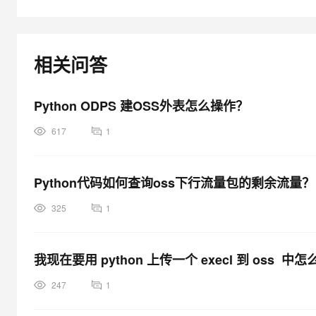
大模型解决方案
迁移与运维管理
快速部署 Dify，高效搭建 
专有云
相关问答
10 分钟在聊天系统中增加
Python ODPS 建OSS外表怎么操作？
617
1
Python代码如何查询oss下行流量包的剩余流量？
325
1
我现在要用 python 上传一个 execl 到 oss 中
247
1