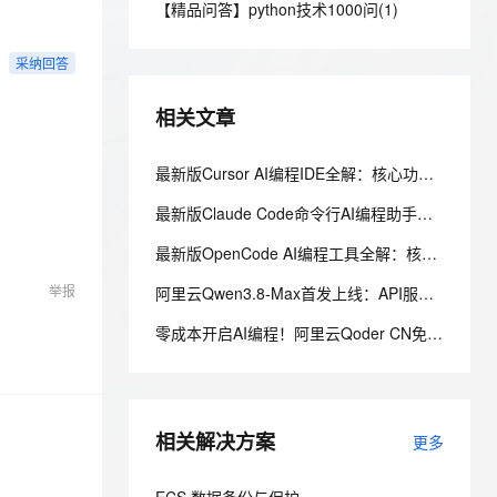
安全
【精品问答】python技术1000问(1)
我要投诉
e-1.1-I2V
Cosyvoice-V3-Flash
PolarDB
上云场景组合购
Milvus 弹性伸缩功能新增节
伴
漫剧创作，剧本、分镜、视频高效生成
100%兼容MySQL、PostgreSQL，兼容Oracle，支持集中和分布式
覆盖90%+业务场景，专享组合折扣价
点支持范围
畅自然，细节丰富
高表现力语音合成大模型，语音克隆听感自然
VPN
采纳回答
ernetes 版 ACK
云聚AI 严选权益
AI 原生数据库服务发布
SSL 证书
2V
Fun-ASR
，一键激活高效办公新体验
理容器应用的 K8s 服务
精选AI产品，从模型到应用全链提效
Agent 数据网关
相关文章
文戏情感细腻自然，动作戏激烈拳拳到肉，实现更强表演能力
支持中英文自由切换，具备更强的噪声鲁棒性
堡垒机
AI 用量加速计划
云原生数据库 PolarDB
防火墙
最新版Cursor AI编程IDE全解：核心功能与阿里云百炼Coding Plan、Token Plan接入教程
、识别商机，让客服更高效、服务更出色。
新老同享，达量后返
Agentic Database 发布
主机安全
应用
最新版Claude Code命令行AI编程助手全解：核心功能与阿里云百炼接入实战教程
最新版OpenCode AI编程工具全解：核心功能、多模型兼容与实战应用指南
千问办公
NEW
AI 应用及服务市场
的智能体编程平台
一站式AI生产力平台
举报
阿里云Qwen3.8-Max首发上线：API服务与Token Plan同步开放全解析
AI 应用
伶鹊
零成本开启AI编程！阿里云Qoder CN免费社区版功能、额度规则全解析
企业级人与Agent协作平台，接入和调度多个数字员工
智能客服平台，对话机器人、对话分析、智能外呼
大模型
大模型服务平台百炼 - 全妙
自然语言处理
应用创作平台
多模态内容创作工具，已接入 DeepSeek
相关解决方案
数据标注
更多
机器学习