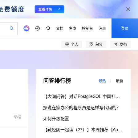
文档
备案
控制台
注册
登录
个人
积分
发布
验
作计划
器
AI 活动
专业服务
服务伙伴合作计划
开发者社区
加入我们
产品动态
服务平台百炼
阿里云 OPC 创新助力计划
一站式生成采购清单，支持单品或批量购买
io：打造专属 AI 语音助手
S产品伙伴计划（繁花）
峰会
CS
造的大模型服务与应用开发平台
一句话生成原生可编辑精美 PPT 文稿
AI 生产力先锋
Al MaaS 服务伙伴赋能合作
域名
博文
Careers
至高可申请百万元
Qwen3.8-Max 模型上线
开启高性价比 AI 编程新体验
弹性可伸缩的云计算服务
Qwen-Audio-3.0-Realtime 端到端实时语音角色扮演
输入一句话想法, 轻松生成专业的 PPT
先锋实践拓展 AI 生产力的边界
Token 补贴，五大权
计划
海大会
伙伴信用分合作计划
商标
问答
社会招聘
问答排行榜
最热
最新
益加速 OPC 成功
eek-V4-Pro
SS
一键部署幻兽帕鲁游戏服务器
飞天发布时刻
HOT
Open Search 向量检索版支
划
备案
电子书
校园招聘
pSeek-V4-Pro
视频创作，一键激活电商全链路生产力
稳定、安全、高性价比、高性能的云存储服务
一键购买专属联机服务器，轻松开启游戏
所见，即是所愿
持视频检索 Pipeline 功能
更多支持
【大咖问答】对话PostgreSQL 中国社区发起人之一，阿里云数据库高级专家 德哥
划
公司注册
镜像站
视频生成
语音识别与合成
专属 QwenPaw
漫剧工坊：一站式动画创作平台
AI 实训营
HOT
应用身份服务 (IDaaS)
据说在家办公的程序员是这样写代码的？
合作伙伴培训与认证
划
上云迁移
站生成，高效打造优质广告素材
全接入的云上超级电脑
从聊天伙伴进化为能主动干活的本地数字员工
快速生产连贯的高质量长漫剧
从基础到进阶，Agent 创客手把手教你
OpenClaw 管理能力上线
lScope
我要反馈
e-1.1-T2V
Qwen3-TTS-Flash
举报
如何升级配置
查询合作伙伴
n Alibaba Cloud ISV 合作
代维服务
建企业门户网站
10 分钟搭建微信、支付宝小程序
MaxCompute MaxFrame 提
畅细腻的高质量视频
离线语音合成大模型，多语言方言自适应，低延迟高稳定
创新加速
ope
登录合作伙伴管理后台
【藏经阁一起读（27）】本周推荐《Apache Flink案例集（2022版）》，你有哪些心得？
我要建议
站，无忧落地极速上线
以可视化方式快速构建移动和 PC 门户网站
国内短信简单易用，安全可靠，秒级触达，全球覆盖200+国家和地区。
高效部署网站，快速应用到小程序
供自动弹性内存功能