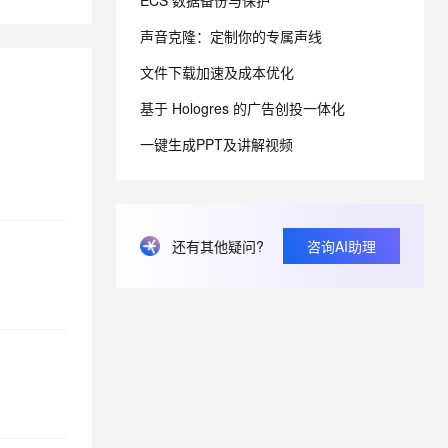
ECS 数据备份与保护
声音克隆：定制你的专属声线
息提取
与 AI 智能体进行实时音视频通话
文件下载加速及成本优化
从文本、图片、视频中提取结构化的属性信息
构建支持视频理解的 AI 音视频实时通话应用
基于 Hologres 的广告创投一体化
t.diy 一步搞定创意建站
构建大模型应用的安全防护体系
通过自然语言交互简化开发流程,全栈开发支持
通过阿里云安全产品对 AI 应用进行安全防护
一键生成PPT及讲解视频
还有其他疑问?
咨询AI助理