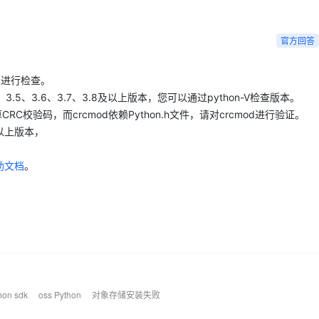
Deepseek-v4-pro
HappyHors
同享
万小智 AI 建站低至 15元/月
Qoder CN
AI 短剧/漫剧
云原生数据库 
快递物流查询
WordPress
成为服务伙
高校合作
点，立即开启云上创新
覆盖公网/内网、递归/权威、移动APP等全场景解析服务
送.CN域名，送备案服务码
基于千问大模型等，支持代码智能生成、研发智能问答
AI助力短剧
态智能体模型
旗舰 MoE 大模型，百万上下文与顶尖推理能力
图生视频，流
Ubuntu
官方回答
服务生态伙伴
云工开物
企业应用
Works
Night Plan 支持 Qwen 3.8-Max
云原生大数据计算服务 MaxCompute
AI 办公
容器服务 Kub
NEW
GLM-5.2
Wan2.7-T
Red Hat
30+ 款产品免费体验
Data Agent 驱动的一站式 Data+AI 开发治理平台
夜间 5 折，Qwen/Meoo/TokenPlan 客户专享
面向分析的企业级SaaS模式云数据仓库
AI智能应用
提供一站式管
科研合作
骤
进行检查。
视觉 Coding、空间感知、多模态思考等全面升级
1M上下文，专为长程任务能力而生
ERP
堂（旗舰版）
SUSE
、3.4、3.5、3.6、3.7、3.8及以上版本，您可以通过python-V检查版本。
智能客服
CRM
防护产品
2个月
自动承接线索
CRC校验码，而crcmod依赖Python.h文件，请对crcmod进行验证。
建站小程序
或以上版本，
OA 办公系统
AI 应用构建
大模型原生
力提升
财税管理
模板建站
助文档
。
Qoder
大模型服务平台百炼-应用模版
HOT
NEW
面向真实软件
个人版上线、团队版降价；千问3.8-Max首发发尝鲜
丰富多元化的应用模版和解决方案
400电话
定制建站
万有无界
大模型服务平台百炼-智能体
方案
广告营销
模板小程序
的模型效果
灵活可视化地构建企业级 Agent
定制小程序
秒悟
人工智能平台 PAI
APP 开发
云端极速 AI 
新一代 AI 视频生成模型，深度适配广告营销等场景
AI Native 的算法工程平台，一站式完成建模、训练、推理服务部署
建站系统
on sdk
oss Python
对象存储安装失败