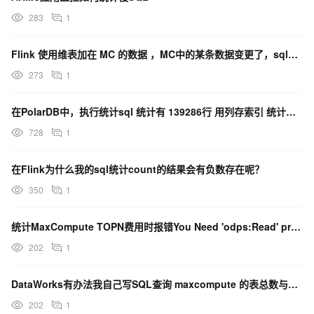
283
1
Flink 使用维表加在 MC 的数据 ，MC中的某条数据变更了，sql统计的逻辑会变更吗？
273
1
在PolarDB中，执行统计sql 统计有 139286行 用列存索引 统计时间会有提升么？
728
1
在Flink为什么我的sql统计count的结果会有负数存在呢？
350
1
统计MaxCompute TOPN费用时报错You Need 'odps:Read' priv...
202
1
DataWorks有办法我自己写SQL查询 maxcompute 的表总数与字段总数不？
202
1