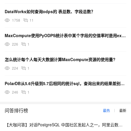
DataWorks如何查询odps的 表总数、字段总数？
1758
11
MaxCompute使用PyODPS统计表中某个字段的空值率时是用execute_sql还是D...
226
1
怎么统计每个人每天大数据计算MaxCompute资源的使用量?
224
1
PolarDB从5.6升级到5.7后相同的统计sql，查询出来的结果差别差很多，为什么？
246
1
问答排行榜
最热
最新
【大咖问答】对话PostgreSQL 中国社区发起人之一，阿里云数据库高级专家 德哥