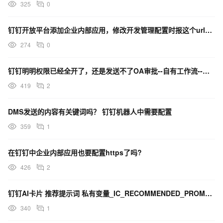
325
0
钉钉开放平台添加企业内部应用，修改开发管理配置时报这个url的错，怎么解决，就算是填了一个短地址也不
274
0
钉钉明明权限已经全开了，还是发送不了OA审批--自有工作流--创建实例，提示没权限
419
2
DMS发送的内容有关键词吗？ 钉钉机器人中需要配置
359
1
在钉钉中企业内部应用也要配置https了吗?
426
2
钉钉AI卡片 推荐提示词 私有变量_IC_RECOMMENDED_PROMPT如何配置？
340
1