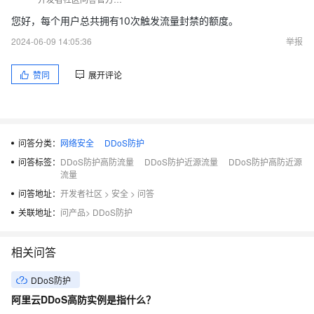
您好，每个用户总共拥有10次触发流量封禁的额度。
2024-06-09 14:05:36
举报
赞同
展开评论
问答分类：
网络安全
DDoS防护
问答标签：
DDoS防护高防流量
DDoS防护近源流量
DDoS防护高防近源
流量
问答地址：
开发者社区
>
安全
>
问答
关联地址：
问产品
>
DDoS防护
相关问答
DDoS防护
阿里云DDoS高防实例是指什么？