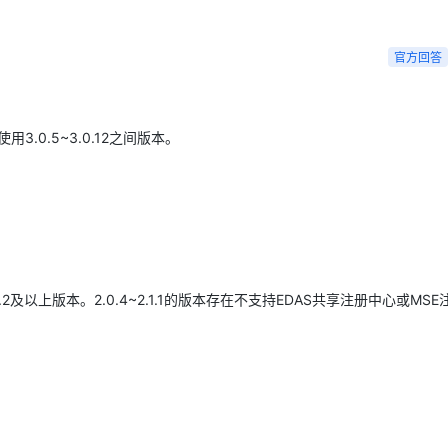
Deepseek-v4-pro
HappyHors
同享
万小智 AI 建站低至 15元/月
Qoder CN
AI 短剧/漫剧
云原生数据库 
快递物流查询
WordPress
成为服务伙
高校合作
点，立即开启云上创新
覆盖公网/内网、递归/权威、移动APP等全场景解析服务
送.CN域名，送备案服务码
基于千问大模型等，支持代码智能生成、研发智能问答
AI助力短剧
态智能体模型
旗舰 MoE 大模型，百万上下文与顶尖推理能力
图生视频，流
Ubuntu
官方回答
服务生态伙伴
云工开物
企业应用
Works
Night Plan 支持 Qwen 3.8-Max
云原生大数据计算服务 MaxCompute
AI 办公
容器服务 Kub
NEW
GLM-5.2
Wan2.7-T
Red Hat
30+ 款产品免费体验
Data Agent 驱动的一站式 Data+AI 开发治理平台
夜间 5 折，Qwen/Meoo/TokenPlan 客户专享
面向分析的企业级SaaS模式云数据仓库
AI智能应用
提供一站式管
科研合作
视觉 Coding、空间感知、多模态思考等全面升级
1M上下文，专为长程任务能力而生
ERP
堂（旗舰版）
SUSE
智能客服
使用3.0.5~3.0.12之间版本。
CRM
防护产品
2个月
自动承接线索
建站小程序
OA 办公系统
AI 应用构建
大模型原生
力提升
财税管理
模板建站
Qoder
大模型服务平台百炼-应用模版
HOT
NEW
面向真实软件
个人版上线、团队版降价；千问3.8-Max首发发尝鲜
丰富多元化的应用模版和解决方案
400电话
定制建站
万有无界
大模型服务平台百炼-智能体
方案
广告营销
模板小程序
2.1.2及以上版本。2.0.4~2.1.1的版本存在不支持EDAS共享注册中心或MS
的模型效果
灵活可视化地构建企业级 Agent
定制小程序
秒悟
人工智能平台 PAI
APP 开发
云端极速 AI 
新一代 AI 视频生成模型，深度适配广告营销等场景
AI Native 的算法工程平台，一站式完成建模、训练、推理服务部署
建站系统