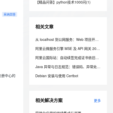
安全
【精品问答】python技术1000问(1)
我要投诉
e-1.1-I2V
Cosyvoice-V3-Flash
PolarDB
上云场景组合购
Milvus 弹性伸缩功能新增节
伴
漫剧创作，剧本、分镜、视频高效生成
100%兼容MySQL、PostgreSQL，兼容Oracle，支持集中和分布式
覆盖90%+业务场景，专享组合折扣价
点支持范围
畅自然，细节丰富
高表现力语音合成大模型，语音克隆听感自然
VPN
采纳回答
ernetes 版 ACK
云聚AI 严选权益
AI 原生数据库服务发布
SSL 证书
2V
Fun-ASR
，一键激活高效办公新体验
理容器应用的 K8s 服务
精选AI产品，从模型到应用全链提效
Agent 数据网关
相关文章
文戏情感细腻自然，动作戏激烈拳拳到肉，实现更强表演能力
支持中英文自由切换，具备更强的噪声鲁棒性
堡垒机
AI 用量加速计划
云原生数据库 PolarDB
防火墙
从 localhost 到公网服务：Web 项目开发、部署与上线完整流程
、识别商机，让客服更高效、服务更出色。
新老同享，达量后返
Agentic Database 发布
主机安全
应用
阿里云微服务引擎 MSE 及 API 网关 2026 年 7 月产品动态
阿里云国际站：自动续签完成证书依旧异常？SSL 证书问题定位与处理
千问办公
NEW
AI 应用及服务市场
的智能体编程平台
一站式AI生产力平台
Java 异常与日志规范：错误码、异常处理、日志规约一次讲清
AI 应用
伶鹊
Debian 安装与使用 Certbot
E注册中心的
企业级人与Agent协作平台，接入和调度多个数字员工
智能客服平台，对话机器人、对话分析、智能外呼
大模型
大模型服务平台百炼 - 全妙
自然语言处理
应用创作平台
多模态内容创作工具，已接入 DeepSeek
相关解决方案
数据标注
更多
机器学习