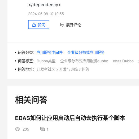
大模型解决方案
</dependency>
迁移与运维管理
2024-06-09 10:10:55
快速部署 Dify，高效搭建 
赞同
展开评论
专有云
10 分钟在聊天系统中增加
问答分类：
应用服务中间件
企业级分布式应用服务
问答标签：
Dubbo类型
企业级分布式应用服务dubbo
edas Dubbo
问答地址：
开发者社区
>
开发与运维
>
问答
相关问答
EDAS如何让应用启动后自动去执行某个脚本
235
1