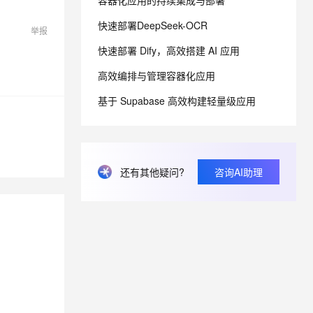
容器化应用的持续集成与部署
快速部署DeepSeek-OCR
举报
息提取
与 AI 智能体进行实时音视频通话
快速部署 Dify，高效搭建 AI 应用
从文本、图片、视频中提取结构化的属性信息
构建支持视频理解的 AI 音视频实时通话应用
高效编排与管理容器化应用
t.diy 一步搞定创意建站
构建大模型应用的安全防护体系
通过自然语言交互简化开发流程,全栈开发支持
通过阿里云安全产品对 AI 应用进行安全防护
基于 Supabase 高效构建轻量级应用
还有其他疑问?
咨询AI助理