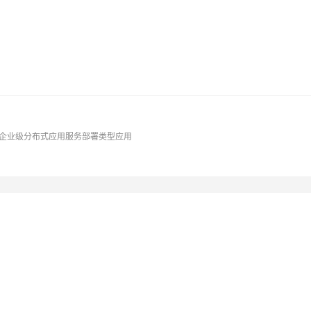
AI 应用
10分钟微调：让0.6B模型媲美235B模
多模态数据信
型
依托云原生高可用架构,实现Dify私有化部署
用1%尺寸在特定领域达到大模型90%以上效果
一个 AI 助手
超强辅助，Bol
即刻拥有 DeepSeek-R1 满血版
在企业官网、通讯软件中为客户提供 AI 客服
多种方案随心选，轻松解锁专属 DeepSeek
企业级分布式应用服务部署类型应用