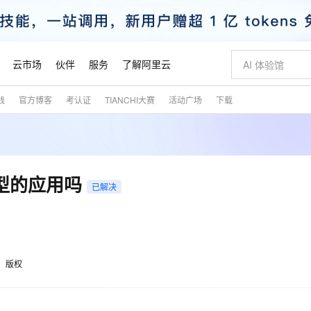
云市场
伙伴
服务
了解阿里云
践
官方博客
考认证
TIANCHI大赛
活动广场
下载
AI 特惠
数据与 API
成为产品伙伴
企业增值服务
最佳实践
价格计算器
AI 场景体
基础软件
产品伙伴合
阿里云认证
市场活动
配置报价
大模型
自助选配和估算价格
新方式
睿译宝，AI翻译排版一步到位
智启 AI 普惠权益
产品生态集成认证中心
企业支持计划
云上春晚
域名与网站
千问官方 MaaS 平台，为开发者和 Agent 而生，新用户赠送 1 亿 + tokens 额度
Qwen Aud
AI Coding
阿里云Maa
2026 阿里云
云服务器 E
为企业打
数据集
Windows
大模型认证
模型
NEW
NEW
交付可用成果
值低价云产品抢先购
上传文档即自动完成翻译和格式还原
至高享 1亿+免费 tokens，加速 Al 应用落地
提供智能易用的域名与建站服务
智能编程，一键
安全可靠、
产品生态伙伴
专家技术服务
云上奥运之旅
弹性计算合作
阿里云中企出
手机三要素
宝塔 Linux
全部认证
类型的应用吗
价格优势
已解决
有专属领域专家
GLM-5.2：长任务时代开源旗舰模型
阿里云 OPC 创新助力计划
千问大模型
即刻拥有 DeepS
AI 电商营销
对象存储 O
大模型
产品生态伙伴工作台
企业增值服务台
云栖战略参考
云存储合作计
云栖大会
身份实名认证
CentOS
训练营
推动算力普惠，释放技术红利
最高返9万
多领域专家智能体,一键组建 AI 虚拟交付团队
快速构建应用程序和网站，即刻迈出上云第一步
至高百万元 Token 补贴，加速一人公司成长
多元化、高性能、安全可靠的大模型服务
真正可用的 1M 上下文,一次完成代码全链路开发
轻松解锁专属 Dee
从图文生成到
云上的中国
数据库合作计
活动全景
短信
Docker
图片和
站式影视创作平台
Hermes Agent，打造自进化智能体
Token Plan 模型订阅计划
数字证书管理服务（原SSL证书）
5 分钟轻松部署
AI 广告创作
无影云电脑
企业成长
NEW
信息公告
看见新力量
云网络合作计
OCR 文字识别
JAVA
证享300元代金券
可视化编排打通从文字构思到成片全链路闭环
全托管，含MySQL、PostgreSQL、SQL Server、MariaDB多引擎
自主进化，持久记忆，越用越聪明
Qwen3.8-Max 首发尝鲜，限时加量 10 倍，夜间低至2折
实现全站HTTPS，呈现可信的WEB访问
图文、视频一
随时随地安
魔搭 Mode
Kimi-K3
HappyHors
版权
NEW
loud
服务实践
官网公告
金融模力时刻
Salesforce O
版
发票查验
全能环境
Claude Code + GStack 打造工程团队
千问办公，限时限量积分加倍
Qoder
低代码高效构
AI 建站
短信服务
型
NEW
作计划
Kimi 最新旗舰模型，长程编程与推理利器
让文字生成流
计划
创新中心
魔搭 ModelSc
健康状态
理服务
让AI从“聊天伙伴”进化为能干活的“数字员工”
安装技能 GStack，拥有专属 AI 工程团队
你的AI工作搭子，覆盖日常办公高频场景
面向真实软件的智能体编程平台
0 代码专业建
客户案例
天气预报查询
操作系统
态合作计划