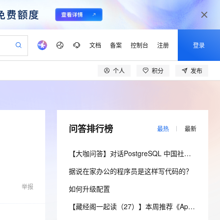
文档
备案
控制台
注册
登录
个人
积分
发布
验
作计划
器
AI 活动
专业服务
服务伙伴合作计划
开发者社区
加入我们
产品动态
服务平台百炼
阿里云 OPC 创新助力计划
一站式生成采购清单，支持单品或批量购买
io：打造专属 AI 语音助手
S产品伙伴计划（繁花）
峰会
CS
造的大模型服务与应用开发平台
一句话生成原生可编辑精美 PPT 文稿
AI 生产力先锋
Al MaaS 服务伙伴赋能合作
域名
博文
Careers
至高可申请百万元
Qwen3.8-Max 模型上线
开启高性价比 AI 编程新体验
弹性可伸缩的云计算服务
Qwen-Audio-3.0-Realtime 端到端实时语音角色扮演
输入一句话想法, 轻松生成专业的 PPT
先锋实践拓展 AI 生产力的边界
Token 补贴，五大权
计划
海大会
伙伴信用分合作计划
商标
问答
社会招聘
问答排行榜
最热
最新
益加速 OPC 成功
eek-V4-Pro
SS
一键部署幻兽帕鲁游戏服务器
飞天发布时刻
HOT
Open Search 向量检索版支
划
备案
电子书
校园招聘
pSeek-V4-Pro
视频创作，一键激活电商全链路生产力
稳定、安全、高性价比、高性能的云存储服务
一键购买专属联机服务器，轻松开启游戏
所见，即是所愿
持视频检索 Pipeline 功能
更多支持
【大咖问答】对话PostgreSQL 中国社区发起人之一，阿里云数据库高级专家 德哥
划
公司注册
镜像站
视频生成
语音识别与合成
专属 QwenPaw
漫剧工坊：一站式动画创作平台
AI 实训营
HOT
应用身份服务 (IDaaS)
据说在家办公的程序员是这样写代码的？
合作伙伴培训与认证
划
上云迁移
站生成，高效打造优质广告素材
全接入的云上超级电脑
从聊天伙伴进化为能主动干活的本地数字员工
快速生产连贯的高质量长漫剧
从基础到进阶，Agent 创客手把手教你
OpenClaw 管理能力上线
lScope
我要反馈
e-1.1-T2V
Qwen3-TTS-Flash
举报
如何升级配置
查询合作伙伴
n Alibaba Cloud ISV 合作
代维服务
建企业门户网站
10 分钟搭建微信、支付宝小程序
MaxCompute MaxFrame 提
畅细腻的高质量视频
离线语音合成大模型，多语言方言自适应，低延迟高稳定
创新加速
ope
登录合作伙伴管理后台
【藏经阁一起读（27）】本周推荐《Apache Flink案例集（2022版）》，你有哪些心得？
我要建议
站，无忧落地极速上线
以可视化方式快速构建移动和 PC 门户网站
国内短信简单易用，安全可靠，秒级触达，全球覆盖200+国家和地区。
高效部署网站，快速应用到小程序
供自动弹性内存功能