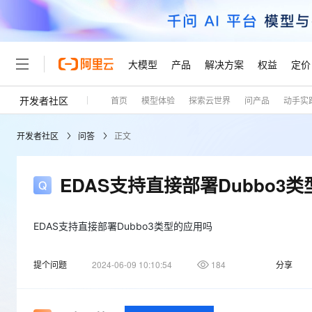
大模型
产品
解决方案
权益
定价
开发者社区
首页
模型体验
探索云世界
问产品
动手实
大模型
产品
解决方案
权益
定价
云市场
伙伴
服务
了解阿里云
精选产品
精选解决方案
普惠上云
产品定价
精选商城
成为销售伙伴
售前咨询
为什么选择阿里云
千问AI平台
开发者社区
问答
正文
了解云产品的定价详情
大模型服务平台百炼
千问办公，解锁你的工作
普惠上云 官方力荐
分销伙伴
在线服务
网站建设
什么是云计算
大
大模型服务与应用平台
企业级Agent产品，直接
云服务器38元/年起，超
咨询伙伴
多端小程序
技术领先
EDAS支持直接部署Dubbo3
云上成本管理
售后服务
轻量应用服务器
Agency Agents：拥
官方推荐返现计划
大模型
精选产品
精选解决方案
Salesforce 国际版订阅
稳定可靠
管理和优化成本
推荐新用户得奖励，单订单
销售伙伴合作计划
自助服务
友盟天域
安全合规
人工智能与机器学习
AI
EDAS支持直接部署Dubbo3类型的应用吗
文本生成
云数据库 RDS
HappyHorse 打造一
云工开物
无影生态合作计划
在线服务
观测云
分析师报告
高校专属算力普惠，学生认
计算
互联网应用开发
Qwen3.8-Max
提个问题
2024-06-09 10:10:54
184
分享
HOT
Salesforce On Alibaba C
工单服务
Tuya 物联网平台阿里云
研究报告与白皮书
人工智能平台 PAI
快速拥有专属 OpenClaw
大模
Consulting Partner 合
大数据
容器
智能体时代全能旗舰模型
免费试用
短信专区
一站式AI开发、训练和推
蓝凌 OA
AI 大模型销售与服务生
现代化应用