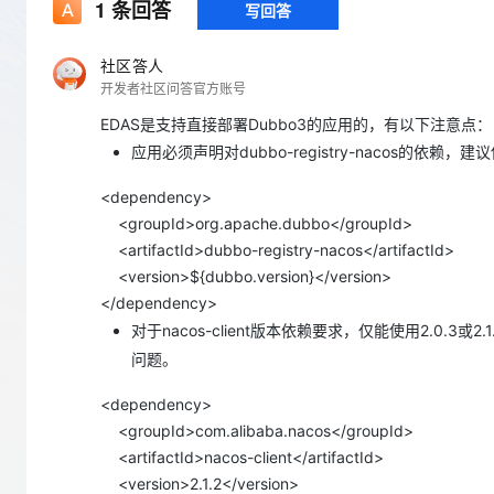
存储
天池大赛
1
条回答
写回答
Qwen3.7-Plus
云解析DNS
解决方案免费试用 新老
电子合同
最高领取价值200元试用
能看、能想、能动手的多模
安全
网络与CDN
AI 算法大赛
畅捷通
社区答人
大数据开发治理平台 Data
AI 产品 免费试用
网络
开发者社区问答官方账号
安全
云开发大赛
Qwen3-VL-Plus
Tableau 订阅
1亿+ 大模型 tokens 和 
EDAS是支持直接部署Dubbo3的应用的，有以下注意点：
可观测
入门学习赛
中间件
AI空中课堂在线直播课
云防火墙
140+云产品 免费试用
应用必须声明对dubbo-registry-nacos的依赖，建议
上云与迁云
云原生的云上边界网络安全
产品新客免费试用，最长1
数据库
<dependency>
生态解决方案
大模型服务
企业出海
大模型ACA认证体验
<groupId>org.apache.dubbo</groupId>
大数据计算
助力企业全员 AI 认知与能
行业生态解决方案
<artifactId>dubbo-registry-nacos</artifactId>
千问AI平台-Token Plan
政企业务
媒体服务
<version>${dubbo.version}</version>
开发者生态解决方案
</dependency>
企业服务与云通信
千问AI平台-模型体验
AI 开发和 AI 应用解决
对于nacos-client版本依赖要求，仅能使用2.0.3或
在线体验全尺寸、多种模态
域名与网站
问题。
Happy 系列大模型
终端用户计算
<dependency>
<groupId>com.alibaba.nacos</groupId>
Serverless
<artifactId>nacos-client</artifactId>
<version>2.1.2</version>
开发工具