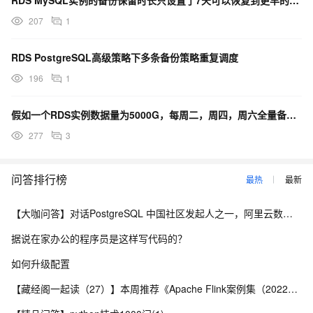
207
1
RDS PostgreSQL高级策略下多条备份策略重复调度
196
1
假如一个RDS实例数据量为5000G，每周二，周四，周六全量备份，备份保留7天。费用多少？
277
3
问答排行榜
最热
最新
【大咖问答】对话PostgreSQL 中国社区发起人之一，阿里云数据库高级专家 德哥
据说在家办公的程序员是这样写代码的？
如何升级配置
【藏经阁一起读（27）】本周推荐《Apache Flink案例集（2022版）》，你有哪些心得？