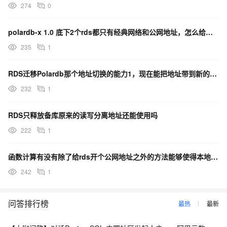
274
0
polardb-x 1.0 底下2个rds都只有经典网络和公网地址，怎么给添加vpc网络？
235
1
RDS迁移Polardb那个地址切换的能力1，现在能把地址带到新的集群地址了吗？
232
1
RDS只释放备库原来的读写分离地址还能使用吗
222
1
函数计算有没有除了给rds开个公网地址之外的方法能够使得本地的函数能连接vpc上的rds实例呢？
242
1
问答排行榜
最热
最新