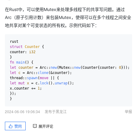
在Rust中，可以使用Mutex来处理多线程下的共享写问题。通过
Arc（原子引用计数）来包装Mutex，使得可以在多个线程之间安全
地共享对某个可变状态的所有权。示例代码如下：
struct
Counter
 {  

counter: 
i32
fn
main
let
counter
 = Arc::
new
(Mutex::
new
(Counter{counter: 
0
let
c
 = Arc::
clone
(&counter);  

thread::
spawn
(
move
let
mut 
x
 = c.
lock
().
unwrap
();  

x.counter += 
1
;  

});  

2024-06-06 19:06:34
发布于黑龙江
举报
赞同
展开评论