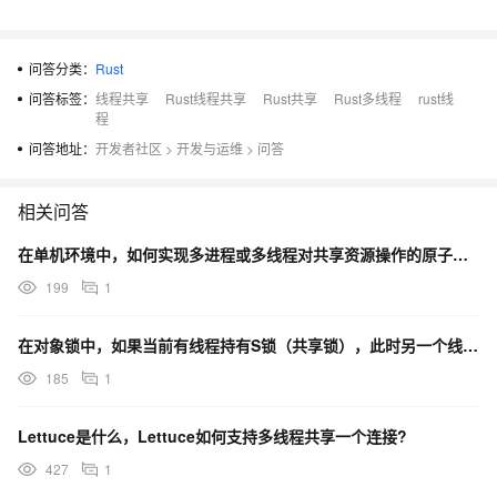
问答分类：
Rust
问答标签：
线程共享
Rust线程共享
Rust共享
Rust多线程
rust线
程
问答地址：
开发者社区
>
开发与运维
>
问答
相关问答
在单机环境中，如何实现多进程或多线程对共享资源操作的原子性？
199
1
在对象锁中，如果当前有线程持有S锁（共享锁），此时另一个线程请求SNRW锁（共享非排他写锁），请求会
185
1
Lettuce是什么，Lettuce如何支持多线程共享一个连接?
427
1