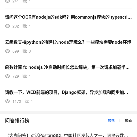
241
1
请问这个OCR有nodejs的sdk吗？用commonjs模块的 typescript这里用的mod
282
1
云函数支持python的能引入node环境么？一些模块需要node环境
699
3
函数计算 fc nodejs 冷启动时间长怎么解决，第一次请求加载半天 。
729
1
请教一下，WEB前端的项目，Django框架，异步加载和同步加载的js代码，分别在index.htm
1173
1
问答排行榜
最热
最新
【大咖问答】对话PostgreSQL 中国社区发起人之一，阿里云数据库高级专家 德哥