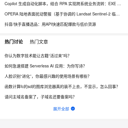
Copilot 生成自动化脚本，结合 RPA 实现跨系统业务流转：EXE 打包与内网离线部署实践
OPERA 陆地表面扰动警报（基于协调的 Landsat Sentinel-2 临时产品，版本 0）
抖音/快手直播选品：用API快速匹配爆款与低价货源
热门讨论
热门文章
你认为数字技术能让古籍“活过来”吗？
如何急速搭建 Serverless AI 应用：为你写诗？
人脸识别“进化”，你最感兴趣的使用场景有哪些？
函数计算fc的sd的图库浏览器真的装不上去，不显示，怎么回事？
请问主域名备案了，子域名还要备案吗？
一键生成讲解视频，AI的理解和生成能力到底有多强？
展开全部
在终端怎么升级python？
函数计算一键部署ComfyUI绘画平台的优势有哪些？