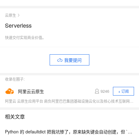
云原生
Serverless
快速交付实现商业价值。
我要提问
收录在圈子:
阿里云云原生
9246
+ 订阅
阿里云 云原生应用平台 肩负阿里巴巴集团基础设施云化以及核心技术互联网化的重要职责，致力于打造稳定、标准、先进的云原生产品，成为云原生时代的引领者，推动行业全面想云原生的技术升级，成为阿里云新增长引擎。商业化产品包括容器、云原生中间件、函数计算等。
相关文章
Python 的 defaultdict 把我坑惨了，原来缺失键会自动创建，但 `__missing__` 的副作用让我调试到崩溃