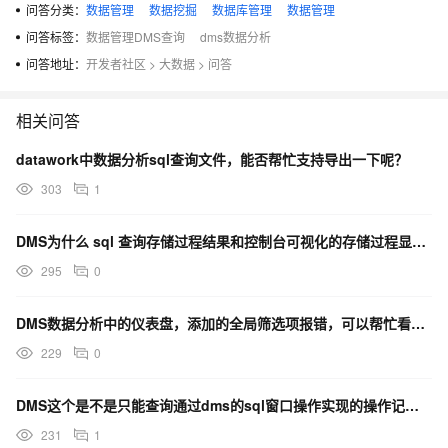
问答分类：
数据管理
数据挖掘
数据库管理
数据管理
问答标签：
数据管理DMS查询
dms数据分析
问答地址：
开发者社区
>
大数据
>
问答
相关问答
datawork中数据分析sql查询文件，能否帮忙支持导出一下呢？
303
1
DMS为什么 sql 查询存储过程结果和控制台可视化的存储过程显式的不一样呢？
295
0
DMS数据分析中的仪表盘，添加的全局筛选项报错，可以帮忙看下吗？
229
0
DMS这个是不是只能查询通过dms的sql窗口操作实现的操作记录？
231
1