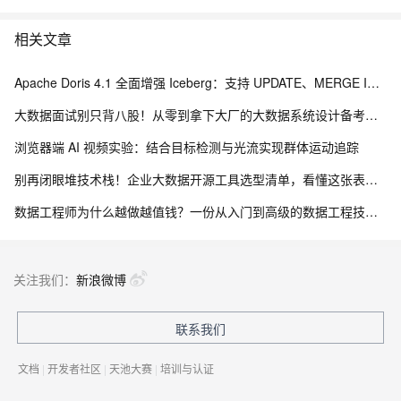
相关文章
Apache Doris 4.1 全面增强 Iceberg：支持 UPDATE、MERGE INTO 与 Iceberg V3
大数据面试别只背八股！从零到拿下大厂的大数据系统设计备考路线
浏览器端 AI 视频实验：结合目标检测与光流实现群体运动追踪
别再闭眼堆技术栈！企业大数据开源工具选型清单，看懂这张表少走3年弯路
数据工程师为什么越做越值钱？一份从入门到高级的数据工程技能树、项目实战与简历升级指南
关注我们：
新浪微博
联系我们
文档
|
开发者社区
|
天池大赛
|
培训与认证