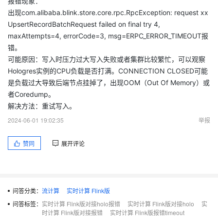
报错现象：
出现com.alibaba.blink.store.core.rpc.RpcException: request xx
UpsertRecordBatchRequest failed on final try 4,
maxAttempts=4, errorCode=3, msg=ERPC_ERROR_TIMEOUT报
错。
可能原因：写入时压力过大写入失败或者集群比较繁忙，可以观察
Hologres实例的CPU负载是否打满。CONNECTION CLOSED可能
是负载过大导致后端节点挂掉了，出现OOM（Out Of Memory）或
者Coredump。
解决方法：重试写入。
2024-06-01 19:02:35
举报
赞同
展开评论
问答分类：
流计算
实时计算 Flink版
问答标签：
实时计算 Flink版对接holo报错
实时计算 Flink版对接holo
实
时计算 Flink版对接报错
实时计算 Flink版报错timeout