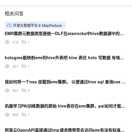
相关问答
开源大数据平台 E-MapReduce
EMR集群元数据类型是统一DLF在starrocks中hive数据源中的地址如何填写
278
1
hologres能映射emr的hive外表吧 hive 表往 holo 写数据 有啥好的办法 ？
337
1
我如何将一个oss 挂载到emr集群。 以便通过hive sql 查询oss 里的日志数据？
264
0
机器学习PAI训练数据的原始 hive表存在emr集群，pai如何才能组装好训练数据进行模型训练呢？
298
1
阿里云OpenAPI直接通过http请求携带签名访问emr有没有标准格式？