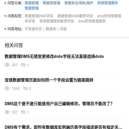
问答分类：
数据管理
数据库管理
数据安全/隐私保护
密钥管理服务
数据管理
问答标签：
数据管理DMS字段
数据管理DMS敏感字段
dms密钥管理服
务字段
密钥管理服务敏感字段
dms密钥管理服务
问答地址：
开发者社区
>
数据库
>
问答
相关问答
数据管理DMS无锁变更修改drds字段无法直接选择drds
207
1
宜搭数据管理页面如何把一个字段设置为链接跳转
1392
3
DMS这个是不是只能是用户自己编辑修改，管理员不能改了？
337
1
DMS有个需求，即所有数据库实例遍历表字段描述是否有指定关键词，这个有实现的方法吗？