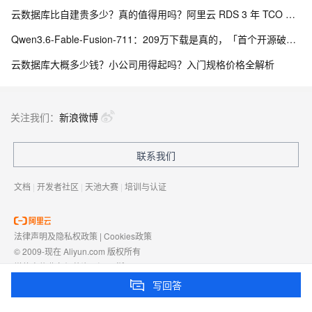
云数据库比自建贵多少？真的值得用吗？阿里云 RDS 3 年 TCO 全面对比分析
Qwen3.6-Fable-Fusion-711：209万下载是真的，「首个开源破700」得另说
云数据库大概多少钱？小公司用得起吗？入门规格价格全解析
关注我们：
新浪微博
联系我们
文档
|
开发者社区
|
天池大赛
|
培训与认证
法律声明及隐私权政策
|
Cookies政策
© 2009-现在 Aliyun.com 版权所有
增值电信业务经营许可证：
浙B2-20080101
域名注册服务机构许可：
浙D3-20210002
写回答
浙公网安备 33010602009975号
浙B2-20080101-4