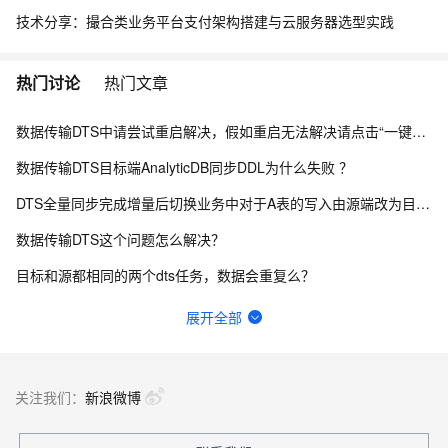
技术分享：撮合类业务平台支付架构搭建与云服务器选型实践
热门讨论
热门文章
数据传输DTS中请尝试重启解决，假如重启无法解决请点击“一键复制”进入钉钉客户交流群咨询解决？
数据传输DTS目标端AnalyticDB同步DDL为什么失败 ？
DTS全量同步完成增量后切换业务中对于A表的写入由源端改为目标端，但是其它表不进行改动，有影响吗？
数据传输DTS这个问题怎么解决？
目标和源都相同的两个dts任务，数据会重复么？
DMS这个诊断对于第三方的实例是不是不能用呢？
展开全部
数据传输DTS这是啥原因呢？
DMS有桌面版嘛？
关注我们：
新浪微博
DATAX连接5.7版本mysql数据库报错，连接8.0没问题，URL没有问题