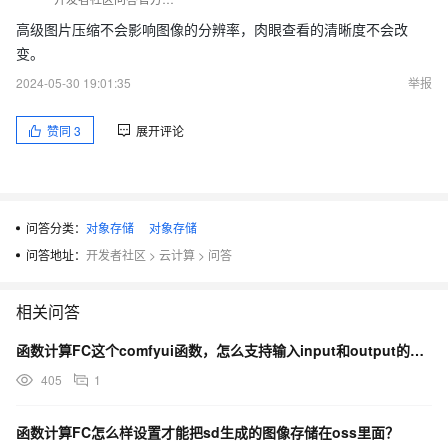
高级图片压缩不会影响图像的分辨率，肉眼查看的清晰度不会改
变。
2024-05-30 19:01:35
举报
赞同
3
展开评论
问答分类：
对象存储
对象存储
问答地址：
开发者社区
>
云计算
>
问答
相关问答
函数计算FC这个comfyui函数，怎么支持输入input和output的图像从oss关联加载？
405
1
函数计算FC怎么样设置才能把sd生成的图像存储在oss里面？