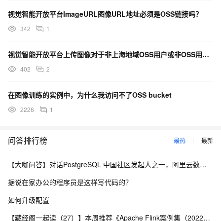
视觉智能开放平台ImageURL图像URL地址必须是OSS链接吗？
342
1
视觉智能开放平台上传图像对于非上海地域OSS用户或非OSS用户如何使用?
402
2
在图像训练的实例中，为什么我访问不了OSS bucket
2226
1
问答排行榜
最热
最新
【大咖问答】对话PostgreSQL 中国社区发起人之一，阿里云数据库高级专家 德哥
据说在家办公的程序员是这样写代码的？
如何升级配置
【藏经阁一起读（27）】本周推荐《Apache Flink案例集（2022版）》，你有哪些心得？