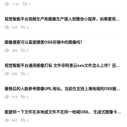
1141
1
视觉智能平台视频生产和图像生产接入到微信小程序，如果要用这些功能，还得租用阿里云上海oss才行嘛？
235
3
图像搜索可以直接搜索OSS存储中的图像吗？
366
5
视觉智能平台通用图像打标 文件非阿里云oss文件怎么上传？还要购买 文件URL处理功能嘛？
292
1
替换后的人脸参考图像URL地址。当前仅支持上海地域的OSS链接， 我的是上海地域的oss但是域名用自
319
2
能提供一下文件在本地或文件不在同一地域OSS， 生成式图像卡通化的代码吗?
445
4