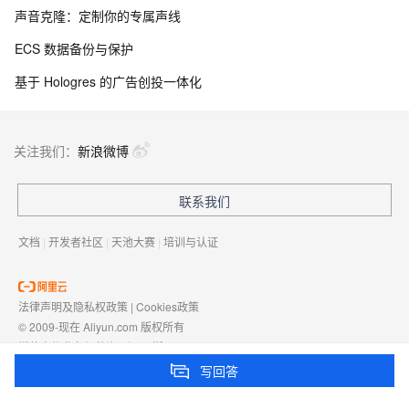
声音克隆：定制你的专属声线
ECS 数据备份与保护
基于 Hologres 的广告创投一体化
关注我们：
新浪微博
联系我们
文档
|
开发者社区
|
天池大赛
|
培训与认证
法律声明及隐私权政策
|
Cookies政策
© 2009-现在 Aliyun.com 版权所有
增值电信业务经营许可证：
浙B2-20080101
域名注册服务机构许可：
浙D3-20210002
写回答
浙公网安备 33010602009975号
浙B2-20080101-4