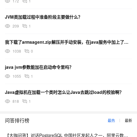
172
1
JVM类加载过程中准备阶段主要做什么？
209
1
我下载了armsagent.zip解压并手动安装，在java服务中加上了那三个jvm参数，服务器也那
1038
0
java jvm参数能加在启动命令里吗？
1055
1
Java虚拟机在加载一个类时怎么让Java去跳过load的校验啊？
818
1
问答排行榜
最热
最新
【大咖问答】对话PostgreSQL 中国社区发起人之一，阿里云数据库高级专家 德哥