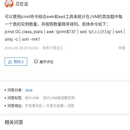
芯在这
可以使用jcmd命令结合awk和sed工具来统计在JVM的类加载中每
一个类的实例数量，并按照数量降序排列。具体命令如下：
jcmd GC.class_stats | awk '{print$13}' | sed 's/(.
).(.
)/\1/g' | sort |
uniq -c | sort -nrk1
2024-05-29 20:54:24
发布于黑龙江
举报
赞同
3
展开评论
问答分类：
Java
问答标签：
统计JVM
统计JVM类加载实例
问答地址：
开发者社区
>
开发与运维
>
问答
相关问答