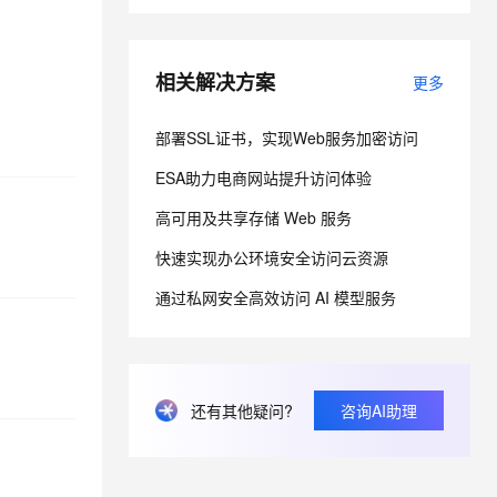
息提取
与 AI 智能体进行实时音视频通话
相关解决方案
更多
从文本、图片、视频中提取结构化的属性信息
构建支持视频理解的 AI 音视频实时通话应用
t.diy 一步搞定创意建站
构建大模型应用的安全防护体系
部署SSL证书，实现Web服务加密访问
通过自然语言交互简化开发流程,全栈开发支持
通过阿里云安全产品对 AI 应用进行安全防护
ESA助力电商网站提升访问体验
高可用及共享存储 Web 服务
快速实现办公环境安全访问云资源
通过私网安全高效访问 AI 模型服务
还有其他疑问?
咨询AI助理