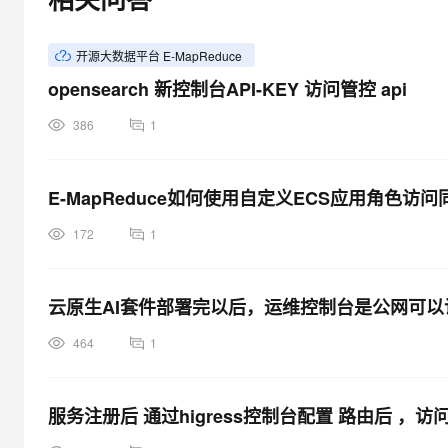
大模型解决方案
迁移与运维管理
快速部署 Dify，高效搭建 
开源大数据平台 E-MapReduce
专有云
opensearch 新控制台API-KEY 访问管控 api
10 分钟在聊天系统中增加
386
1
E-MapReduce如何使用自定义ECS应用角色访
172
1
云原生AI套件部署完以后，运维控制台是公网可以
464
1
服务注册后 通过higress控制台配置 路由后 ，访