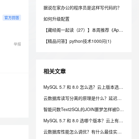
安全
我要投诉
e-1.1-I2V
Cosyvoice-V3-Flash
PolarDB
上云场景组合购
Milvus 弹性伸缩功能新增节
伴
据说在家办公的程序员是这样写代码的？
漫剧创作，剧本、分镜、视频高效生成
100%兼容MySQL、PostgreSQL，兼容Oracle，支持集中和分布式
覆盖90%+业务场景，专享组合折扣价
点支持范围
畅自然，细节丰富
高表现力语音合成大模型，语音克隆听感自然
VPN
官方回答
如何升级配置
ernetes 版 ACK
云聚AI 严选权益
AI 原生数据库服务发布
SSL 证书
2V
Fun-ASR
【藏经阁一起读（27）】本周推荐《Apache Flink案例集（2022版）》，你有哪些心得？
，一键激活高效办公新体验
理容器应用的 K8s 服务
精选AI产品，从模型到应用全链提效
Agent 数据网关
文戏情感细腻自然，动作戏激烈拳拳到肉，实现更强表演能力
支持中英文自由切换，具备更强的噪声鲁棒性
堡垒机
【精品问答】python技术1000问(1)
AI 用量加速计划
云原生数据库 PolarDB
举报
防火墙
、识别商机，让客服更高效、服务更出色。
新老同享，达量后返
Agentic Database 发布
主机安全
应用
相关文章
千问办公
NEW
AI 应用及服务市场
的智能体编程平台
一站式AI生产力平台
MySQL 5.7 和 8.0 怎么选？云上版本选型推荐
AI 应用
伶鹊
云数据库读写分离的原理是什么？延迟多大？一文讲透原理、延迟与落地方案
企业级人与Agent协作平台，接入和调度多个数字员工
智能客服平台，对话机器人、对话分析、智能外呼
大模型
智能问数Text2SQL的JOIN噩梦怎样被DQL终结？
大模型服务平台百炼 - 全妙
自然语言处理
应用创作平台
多模态内容创作工具，已接入 DeepSeek
MySQL 5.7 和 8.0 选哪个版本？云上有什么推荐？
数据标注
云数据库性能怎么调优？有什么最佳实践？——五层调优体系与阿里云 RDS 实战
机器学习