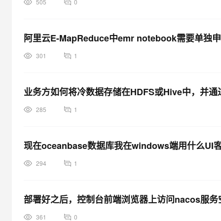
505
0
阿里云E-MapReduce中emr notebook
301
1
业务方如何将冷数据存储在HDFS或Hive中，并通
285
1
现在oceanbase数据库我在windows端用什么UI
294
1
部署好之后，控制台前端浏览器上访问nacos服务
361
0