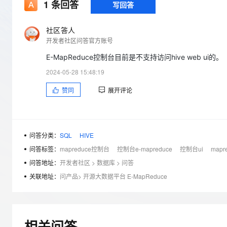
存储
天池大赛
1
条回答
写回答
Qwen3.7-Plus
云解析DNS
解决方案免费试用 新老
电子合同
最高领取价值200元试用
能看、能想、能动手的多模
安全
网络与CDN
AI 算法大赛
畅捷通
社区答人
大数据开发治理平台 Data
AI 产品 免费试用
网络
开发者社区问答官方账号
安全
云开发大赛
Qwen3-VL-Plus
Tableau 订阅
1亿+ 大模型 tokens 和 
E-MapReduce控制台目前是不支持访问hive web ui的。
可观测
入门学习赛
中间件
AI空中课堂在线直播课
云防火墙
140+云产品 免费试用
2024-05-28 15:48:19
上云与迁云
云原生的云上边界网络安全
产品新客免费试用，最长1
数据库
赞同
展开评论
生态解决方案
大模型服务
企业出海
大模型ACA认证体验
大数据计算
助力企业全员 AI 认知与能
行业生态解决方案
千问AI平台-Token Plan
政企业务
媒体服务
开发者生态解决方案
问答分类：
SQL
HIVE
企业服务与云通信
问答标签：
mapreduce控制台
控制台e-mapreduce
控制台ui
mapre
千问AI平台-模型体验
AI 开发和 AI 应用解决
在线体验全尺寸、多种模态
问答地址：
开发者社区
>
数据库
>
问答
域名与网站
关联地址：
问产品
>
开源大数据平台 E-MapReduce
Happy 系列大模型
终端用户计算
Serverless
相关问答
开发工具