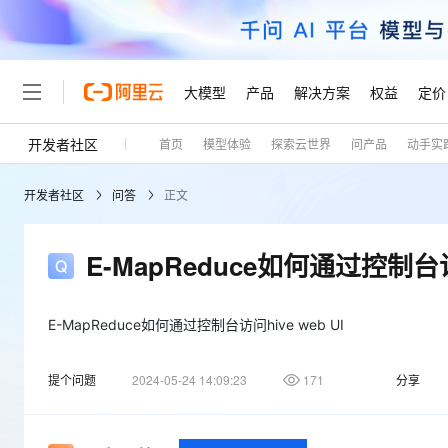
大模型
产品
解决方案
权益
定价
开发者社区
首页
模型体验
探索云世界
问产品
动手实
大模型
产品
解决方案
权益
定价
云市场
伙伴
服务
了解阿里云
精选产品
精选解决方案
普惠上云
产品定价
精选商城
成为销售伙伴
售前咨询
为什么选择阿里云
千问AI平台
开发者社区
问答
正文
了解云产品的定价详情
大模型服务平台百炼
千问办公，解锁你的工作
普惠上云 官方力荐
分销伙伴
在线服务
网站建设
什么是云计算
大
大模型服务与应用平台
企业级Agent产品，直接
云服务器38元/年起，超
咨询伙伴
多端小程序
技术领先
E-MapReduce如何通过控制台访问
云上成本管理
售后服务
轻量应用服务器
Agency Agents：拥
官方推荐返现计划
大模型
精选产品
精选解决方案
Salesforce 国际版订阅
稳定可靠
管理和优化成本
推荐新用户得奖励，单订单
销售伙伴合作计划
自助服务
友盟天域
安全合规
人工智能与机器学习
AI
E-MapReduce如何通过控制台访问hive web UI
文本生成
云数据库 RDS
HappyHorse 打造一
云工开物
无影生态合作计划
在线服务
观测云
分析师报告
高校专属算力普惠，学生认
计算
互联网应用开发
Qwen3.8-Max
提个问题
2024-05-24 14:09:23
171
分享
HOT
Salesforce On Alibaba C
工单服务
Tuya 物联网平台阿里云
研究报告与白皮书
人工智能平台 PAI
快速拥有专属 OpenClaw
大模
Consulting Partner 合
大数据
容器
智能体时代全能旗舰模型
免费试用
短信专区
一站式AI开发、训练和推
蓝凌 OA
AI 大模型销售与服务生
现代化应用