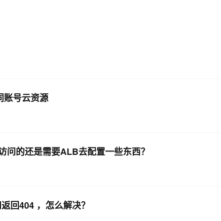
AI 应用
10分钟微调：让0.6B模型媲美235B模
多模态数据信
型
依托云原生高可用架构,实现Dify私有化部署
用1%尺寸在特定领域达到大模型90%以上效果
一个 AI 助手
超强辅助，Bol
即刻拥有 DeepSeek-R1 满血版
在企业官网、通讯软件中为客户提供 AI 客服
多种方案随心选，轻松解锁专属 DeepSeek
问同账号云资源
访问的还是需要ALB去配置一些东西？
问返回404 ，怎么解决？