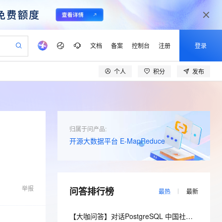
文档
备案
控制台
注册
登录
个人
积分
发布
验
作计划
器
AI 活动
专业服务
服务伙伴合作计划
开发者社区
加入我们
产品动态
服务平台百炼
阿里云 OPC 创新助力计划
一站式生成采购清单，支持单品或批量购买
io：打造专属 AI 语音助手
S产品伙伴计划（繁花）
峰会
CS
造的大模型服务与应用开发平台
一句话生成原生可编辑精美 PPT 文稿
AI 生产力先锋
Al MaaS 服务伙伴赋能合作
域名
博文
Careers
至高可申请百万元
Qwen3.8-Max 模型上线
开启高性价比 AI 编程新体验
弹性可伸缩的云计算服务
Qwen-Audio-3.0-Realtime 端到端实时语音角色扮演
输入一句话想法, 轻松生成专业的 PPT
先锋实践拓展 AI 生产力的边界
Token 补贴，五大权
计划
海大会
伙伴信用分合作计划
商标
问答
社会招聘
归属于问产品:
益加速 OPC 成功
eek-V4-Pro
SS
一键部署幻兽帕鲁游戏服务器
飞天发布时刻
HOT
Open Search 向量检索版支
开源大数据平台 E-MapReduce
划
备案
电子书
校园招聘
pSeek-V4-Pro
视频创作，一键激活电商全链路生产力
稳定、安全、高性价比、高性能的云存储服务
一键购买专属联机服务器，轻松开启游戏
所见，即是所愿
持视频检索 Pipeline 功能
更多支持
划
公司注册
镜像站
视频生成
语音识别与合成
专属 QwenPaw
漫剧工坊：一站式动画创作平台
AI 实训营
HOT
应用身份服务 (IDaaS)
合作伙伴培训与认证
划
上云迁移
站生成，高效打造优质广告素材
全接入的云上超级电脑
从聊天伙伴进化为能主动干活的本地数字员工
快速生产连贯的高质量长漫剧
从基础到进阶，Agent 创客手把手教你
OpenClaw 管理能力上线
lScope
我要反馈
e-1.1-T2V
Qwen3-TTS-Flash
举报
问答排行榜
查询合作伙伴
最热
最新
n Alibaba Cloud ISV 合作
代维服务
建企业门户网站
10 分钟搭建微信、支付宝小程序
MaxCompute MaxFrame 提
畅细腻的高质量视频
离线语音合成大模型，多语言方言自适应，低延迟高稳定
创新加速
ope
登录合作伙伴管理后台
我要建议
站，无忧落地极速上线
以可视化方式快速构建移动和 PC 门户网站
国内短信简单易用，安全可靠，秒级触达，全球覆盖200+国家和地区。
高效部署网站，快速应用到小程序
供自动弹性内存功能
【大咖问答】对话PostgreSQL 中国社区发起人之一，阿里云数据库高级专家 德哥