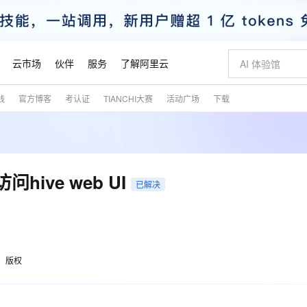
云市场
伙伴
服务
了解阿里云
践
官方博客
考认证
TIANCHI大赛
活动广场
下载
AI 特惠
数据与 API
成为产品伙伴
企业增值服务
最佳实践
价格计算器
AI 场景体
基础软件
产品伙伴合
阿里云认证
市场活动
配置报价
大模型
自助选配和估算价格
新方式
睿译宝，AI翻译排版一步到位
智启 AI 普惠权益
产品生态集成认证中心
企业支持计划
云上春晚
域名与网站
千问官方 MaaS 平台，为开发者和 Agent 而生，新用户赠送 1 亿 + tokens 额度
Qwen Aud
AI Coding
阿里云Maa
2026 阿里云
云服务器 E
为企业打
数据集
Windows
大模型认证
模型
NEW
NEW
交付可用成果
值低价云产品抢先购
上传文档即自动完成翻译和格式还原
至高享 1亿+免费 tokens，加速 Al 应用落地
提供智能易用的域名与建站服务
智能编程，一键
安全可靠、
产品生态伙伴
专家技术服务
云上奥运之旅
弹性计算合作
阿里云中企出
手机三要素
宝塔 Linux
全部认证
hive web UI
价格优势
已解决
有专属领域专家
GLM-5.2：长任务时代开源旗舰模型
阿里云 OPC 创新助力计划
千问大模型
即刻拥有 DeepS
AI 电商营销
对象存储 O
大模型
产品生态伙伴工作台
企业增值服务台
云栖战略参考
云存储合作计
云栖大会
身份实名认证
CentOS
训练营
推动算力普惠，释放技术红利
最高返9万
多领域专家智能体,一键组建 AI 虚拟交付团队
快速构建应用程序和网站，即刻迈出上云第一步
至高百万元 Token 补贴，加速一人公司成长
多元化、高性能、安全可靠的大模型服务
真正可用的 1M 上下文,一次完成代码全链路开发
轻松解锁专属 Dee
从图文生成到
云上的中国
数据库合作计
活动全景
短信
Docker
图片和
站式影视创作平台
Hermes Agent，打造自进化智能体
Token Plan 模型订阅计划
数字证书管理服务（原SSL证书）
5 分钟轻松部署
AI 广告创作
无影云电脑
企业成长
NEW
信息公告
看见新力量
云网络合作计
OCR 文字识别
JAVA
证享300元代金券
可视化编排打通从文字构思到成片全链路闭环
全托管，含MySQL、PostgreSQL、SQL Server、MariaDB多引擎
自主进化，持久记忆，越用越聪明
Qwen3.8-Max 首发尝鲜，限时加量 10 倍，夜间低至2折
实现全站HTTPS，呈现可信的WEB访问
图文、视频一
随时随地安
魔搭 Mode
Kimi-K3
HappyHors
版权
NEW
loud
服务实践
官网公告
金融模力时刻
Salesforce O
版
发票查验
全能环境
Claude Code + GStack 打造工程团队
千问办公，限时限量积分加倍
Qoder
低代码高效构
AI 建站
短信服务
型
NEW
作计划
Kimi 最新旗舰模型，长程编程与推理利器
让文字生成流
计划
创新中心
魔搭 ModelSc
健康状态
理服务
让AI从“聊天伙伴”进化为能干活的“数字员工”
安装技能 GStack，拥有专属 AI 工程团队
你的AI工作搭子，覆盖日常办公高频场景
面向真实软件的智能体编程平台
0 代码专业建
客户案例
天气预报查询
操作系统
态合作计划