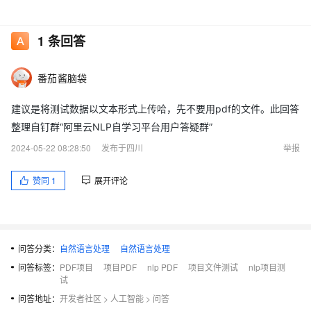
1
条回答
番茄酱脑袋
建议是将测试数据以文本形式上传哈，先不要用pdf的文件。此回答
整理自钉群“阿里云NLP自学习平台用户答疑群”
2024-05-22 08:28:50
发布于四川
举报
赞同
1
展开评论
问答分类：
自然语言处理
自然语言处理
问答标签：
PDF项目
项目PDF
nlp PDF
项目文件测试
nlp项目测
试
问答地址：
开发者社区
>
人工智能
>
问答