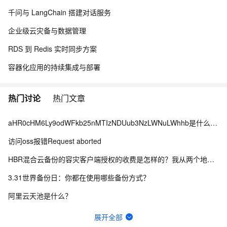
千问与 LangChain 搭建对话服务
企业级云灾备与数据管理
RDS 到 Redis 实时同步方案
容器化应用的持续集成与部署
热门讨论
热门文章
aHR0cHM6Ly9odWFkb25nMTIzNDUub3NzLWNuLWhhb是什么情况？
访问oss报错Request aborted
HBR混合云备份的容灾客户端授权的收费是怎样的？我从两个地方看到的不一样，哪个为准？
3.31世界备份日：你都在使用哪些备份方式？
阿里云天池是什么？
https://amp-message.alicdn.com/upload/ 如何存文件到这里
展开全部