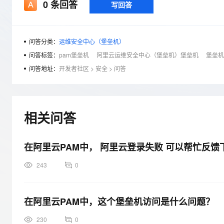
存储
天池大赛
0
条回答
写回答
Qwen3.7-Plus
云解析DNS
解决方案免费试用 新老
电子合同
最高领取价值200元试用
能看、能想、能动手的多模
安全
网络与CDN
AI 算法大赛
畅捷通
大数据开发治理平台 Data
AI 产品 免费试用
网络
安全
云开发大赛
问答分类：
运维安全中心（堡垒机）
Qwen3-VL-Plus
Tableau 订阅
1亿+ 大模型 tokens 和 
问答标签：
pam堡垒机
阿里云运维安全中心（堡垒机）堡垒机
堡垒机
可观测
入门学习赛
中间件
AI空中课堂在线直播课
问答地址：
开发者社区
>
安全
>
问答
云防火墙
140+云产品 免费试用
上云与迁云
云原生的云上边界网络安全
产品新客免费试用，最长1
数据库
生态解决方案
大模型服务
企业出海
大模型ACA认证体验
大数据计算
助力企业全员 AI 认知与能
行业生态解决方案
相关问答
千问AI平台-Token Plan
政企业务
媒体服务
开发者生态解决方案
企业服务与云通信
在阿里云PAM中， 阿里云登录失败 可以帮忙反馈
千问AI平台-模型体验
AI 开发和 AI 应用解决
在线体验全尺寸、多种模态
域名与网站
243
0
Happy 系列大模型
终端用户计算
在阿里云PAM中，这个堡垒机访问是什么问题？
Serverless
230
0
开发工具