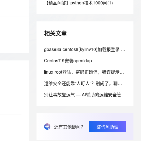
安全
【精品问答】python技术1000问(1)
我要投诉
e-1.1-I2V
Cosyvoice-V3-Flash
PolarDB
上云场景组合购
Milvus 弹性伸缩功能新增节
伴
漫剧创作，剧本、分镜、视频高效生成
100%兼容MySQL、PostgreSQL，兼容Oracle，支持集中和分布式
覆盖90%+业务场景，专享组合折扣价
点支持范围
畅自然，细节丰富
高表现力语音合成大模型，语音克隆听感自然
VPN
ernetes 版 ACK
云聚AI 严选权益
AI 原生数据库服务发布
SSL 证书
2V
Fun-ASR
，一键激活高效办公新体验
理容器应用的 K8s 服务
精选AI产品，从模型到应用全链提效
Agent 数据网关
相关文章
文戏情感细腻自然，动作戏激烈拳拳到肉，实现更强表演能力
支持中英文自由切换，具备更强的噪声鲁棒性
堡垒机
AI 用量加速计划
云原生数据库 PolarDB
防火墙
gbase8a centos8(kylinv10)加载报登录 ftp失败报错530 Login incorrect 排查过程及解决办法
、识别商机，让客服更高效、服务更出色。
新老同享，达量后返
Agentic Database 发布
主机安全
应用
Centos7.9安装openldap
linux root登陆，密码正确但，错误提示su: Authentication failure
千问办公
NEW
AI 应用及服务市场
的智能体编程平台
一站式AI生产力平台
运维安全还能靠“人盯人”？别闹了，聊聊自动化处理的真功夫
AI 应用
伶鹊
别让事故靠运气 — AI辅助的运维安全管理，干活儿也能更聪明
企业级人与Agent协作平台，接入和调度多个数字员工
智能客服平台，对话机器人、对话分析、智能外呼
大模型
大模型服务平台百炼 - 全妙
自然语言处理
应用创作平台
多模态内容创作工具，已接入 DeepSeek
数据标注
还有其他疑问?
咨询AI助理
机器学习