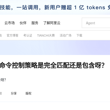
云市场
伙伴
服务
了解阿里云
践
官方博客
考认证
TIANCHI大赛
活动广场
下载
AI 特惠
数据与 API
成为产品伙伴
企业增值服务
最佳实践
价格计算器
AI 场景体
基础软件
产品伙伴合
阿里云认证
市场活动
配置报价
大模型
自助选配和估算价格
新方式
睿译宝，AI翻译排版一步到位
智启 AI 普惠权益
产品生态集成认证中心
企业支持计划
云上春晚
域名与网站
千问官方 MaaS 平台，为开发者和 Agent 而生，新用户赠送 1 亿 + tokens 额度
Qwen Aud
AI Coding
阿里云Maa
2026 阿里云
云服务器 E
为企业打
数据集
Windows
大模型认证
模型
NEW
NEW
交付可用成果
值低价云产品抢先购
上传文档即自动完成翻译和格式还原
至高享 1亿+免费 tokens，加速 Al 应用落地
提供智能易用的域名与建站服务
智能编程，一键
安全可靠、
产品生态伙伴
专家技术服务
云上奥运之旅
弹性计算合作
阿里云中企出
手机三要素
宝塔 Linux
全部认证
略-命令控制策略是完全匹配还是包含呀？
价格优势
有专属领域专家
GLM-5.2：长任务时代开源旗舰模型
阿里云 OPC 创新助力计划
千问大模型
即刻拥有 DeepS
AI 电商营销
对象存储 O
大模型
产品生态伙伴工作台
企业增值服务台
云栖战略参考
云存储合作计
云栖大会
身份实名认证
CentOS
训练营
推动算力普惠，释放技术红利
最高返9万
多领域专家智能体,一键组建 AI 虚拟交付团队
快速构建应用程序和网站，即刻迈出上云第一步
至高百万元 Token 补贴，加速一人公司成长
多元化、高性能、安全可靠的大模型服务
真正可用的 1M 上下文,一次完成代码全链路开发
轻松解锁专属 Dee
从图文生成到
云上的中国
数据库合作计
活动全景
短信
Docker
含呀？
图片和
站式影视创作平台
Hermes Agent，打造自进化智能体
Token Plan 模型订阅计划
数字证书管理服务（原SSL证书）
5 分钟轻松部署
AI 广告创作
无影云电脑
企业成长
NEW
信息公告
看见新力量
云网络合作计
OCR 文字识别
JAVA
证享300元代金券
可视化编排打通从文字构思到成片全链路闭环
全托管，含MySQL、PostgreSQL、SQL Server、MariaDB多引擎
自主进化，持久记忆，越用越聪明
Qwen3.8-Max 首发尝鲜，限时加量 10 倍，夜间低至2折
实现全站HTTPS，呈现可信的WEB访问
图文、视频一
随时随地安
魔搭 Mode
Kimi-K3
HappyHors
徽
分享
版权
NEW
loud
服务实践
官网公告
金融模力时刻
Salesforce O
版
发票查验
全能环境
Claude Code + GStack 打造工程团队
千问办公，限时限量积分加倍
Qoder
低代码高效构
AI 建站
短信服务
型
NEW
作计划
Kimi 最新旗舰模型，长程编程与推理利器
让文字生成流
计划
创新中心
魔搭 ModelSc
健康状态
理服务
让AI从“聊天伙伴”进化为能干活的“数字员工”
安装技能 GStack，拥有专属 AI 工程团队
你的AI工作搭子，覆盖日常办公高频场景
面向真实软件的智能体编程平台
0 代码专业建
客户案例
天气预报查询
操作系统
态合作计划