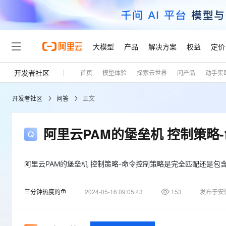
大模型
产品
解决方案
权益
定价
开发者社区
首页
模型体验
探索云世界
问产品
动手实
大模型
产品
解决方案
权益
定价
云市场
伙伴
服务
了解阿里云
精选产品
精选解决方案
普惠上云
产品定价
精选商城
成为销售伙伴
售前咨询
为什么选择阿里云
千问AI平台
开发者社区
问答
正文
了解云产品的定价详情
大模型服务平台百炼
千问办公，解锁你的工作
普惠上云 官方力荐
分销伙伴
在线服务
网站建设
什么是云计算
大
大模型服务与应用平台
企业级Agent产品，直接
云服务器38元/年起，超
咨询伙伴
多端小程序
技术领先
阿里云PAM的堡垒机 控制策
云上成本管理
售后服务
轻量应用服务器
Agency Agents：拥
官方推荐返现计划
大模型
精选产品
精选解决方案
Salesforce 国际版订阅
稳定可靠
管理和优化成本
推荐新用户得奖励，单订单
销售伙伴合作计划
自助服务
友盟天域
安全合规
人工智能与机器学习
AI
阿里云PAM的堡垒机 控制策略-命令控制策略是完全匹配还是包
文本生成
云数据库 RDS
HappyHorse 打造一
云工开物
无影生态合作计划
在线服务
观测云
分析师报告
高校专属算力普惠，学生认
计算
互联网应用开发
Qwen3.8-Max
三分钟热度的鱼
2024-05-16 09:05:43
153
发布于安
HOT
Salesforce On Alibaba C
工单服务
Tuya 物联网平台阿里云
研究报告与白皮书
人工智能平台 PAI
快速拥有专属 OpenClaw
大模
Consulting Partner 合
大数据
容器
智能体时代全能旗舰模型
免费试用
短信专区
一站式AI开发、训练和推
蓝凌 OA
AI 大模型销售与服务生
现代化应用