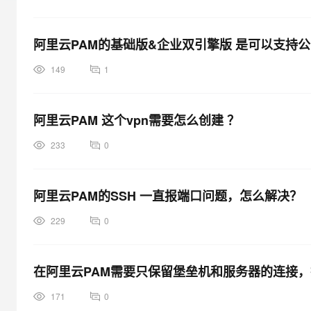
大模型解决方案
迁移与运维管理
快速部署 Dify，高效搭建 
阿里云PAM的基础版&企业双引擎版 是可以支持
专有云
149
1
10 分钟在聊天系统中增加
阿里云PAM 这个vpn需要怎么创建 ？
233
0
阿里云PAM的SSH 一直报端口问题，怎么解决？
229
0
在阿里云PAM需要只保留堡垒机和服务器的连接
171
0