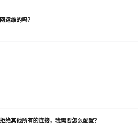
AI 应用
10分钟微调：让0.6B模型媲美235B模
多模态数据信
公网运维的吗？
型
依托云原生高可用架构,实现Dify私有化部署
用1%尺寸在特定领域达到大模型90%以上效果
一个 AI 助手
超强辅助，Bol
即刻拥有 DeepSeek-R1 满血版
在企业官网、通讯软件中为客户提供 AI 客服
多种方案随心选，轻松解锁专属 DeepSeek
，拒绝其他所有的连接，我需要怎么配置？