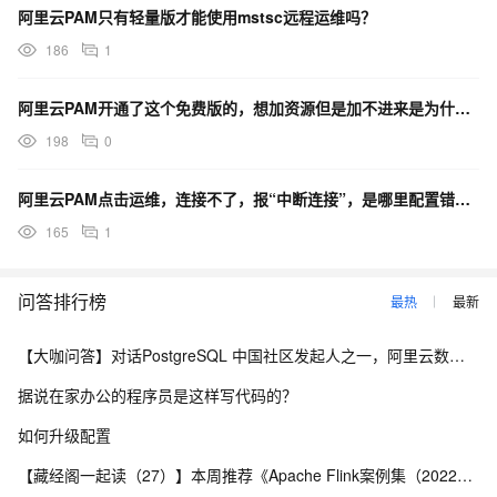
阿里云PAM只有轻量版才能使用mstsc远程运维吗？
186
1
阿里云PAM开通了这个免费版的，想加资源但是加不进来是为什么？
198
0
阿里云PAM点击运维，连接不了，报“中断连接”，是哪里配置错误了？
165
1
问答排行榜
最热
最新
【大咖问答】对话PostgreSQL 中国社区发起人之一，阿里云数据库高级专家 德哥
据说在家办公的程序员是这样写代码的？
如何升级配置
【藏经阁一起读（27）】本周推荐《Apache Flink案例集（2022版）》，你有哪些心得？