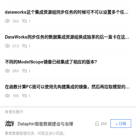
dataworks这个集成资源组同步任务的时候可不可以设置多个任务执行？
342
1
DataWorks同步任务的数据集成资源组换成独享的后一直卡在这了这是什么原因？
213
1
不同的ModelScope镜像已经集成了相应的版本?
263
1
在函数计算FC我可以使用先构建集成的镜像，然后再拉取模型的文件吗？具体如何操作？
190
1
收录在圈子:
Dataphin智能数据建设与治理
269
+ 订阅
聚焦数据管理交流、问答互动小花园。