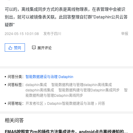
可以的，离线集成同步方式的表是离线物理表，在表管理中会被识
别出，就可以被镜像表关联。此回答整理自钉群“Dataphin公共云答
疑群”
2024-05-15 10:01:08
发布于四川
举报
赞同
展开评论
问答分类：
智能数据建设与治理 Dataphin
问答标签：
dataphin集成
智能数据构建与管理dataphin离线集成
dataphin离线集成
智能数据构建与管理Dataphin集成同步
智
能数据构建与管理Dataphin离线同步
问答地址：
开发者社区
>
Dataphin智能数据建设与治理
>
问答
相关问答
EMAS按照官方rn的插件方法集成进去，android点击离线通知的时候，进入RN如何获取推送内容？