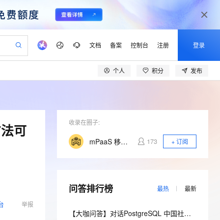
文档
备案
控制台
注册
登录
个人
积分
发布
验
作计划
器
AI 活动
专业服务
服务伙伴合作计划
开发者社区
加入我们
产品动态
服务平台百炼
阿里云 OPC 创新助力计划
一站式生成采购清单，支持单品或批量购买
可编辑精美 PPT 文稿
S产品伙伴计划（繁花）
峰会
CS
造的大模型服务与应用开发平台
Agency Agents：拥有专属领域专家
AI 生产力先锋
Al MaaS 服务伙伴赋能合作
域名
博文
Careers
至高可申请百万元
Qwen3.8-Max 模型上线
 轻松生成专业的 PPT
开启高性价比 AI 编程新体验
弹性可伸缩的云计算服务
先锋实践拓展 AI 生产力的边界
多领域专家智能体,一键组建 AI 虚拟交付团队
Token 补贴，五大权
计划
海大会
收录在圈子:
伙伴信用分合作计划
商标
问答
社会招聘
方法可
益加速 OPC 成功
帕鲁游戏服务器
SS
HappyHorse 打造一站式影视创作平台
飞天发布时刻
HOT
Open Search 向量检索版支
划
备案
电子书
校园招聘
mPaaS 移动开发平台
173
+ 订阅
联机服务器，轻松开启游戏
视频创作，一键激活电商全链路生产力
稳定、安全、高性价比、高性能的云存储服务
所见，即是所愿
持视频检索 Pipeline 功能
可视化编排打通从文字构思到成片全链路闭环
更多支持
划
公司注册
镜像站
视频生成
语音识别与合成
 智能体与工作流应用
漫剧工坊：一站式动画创作平台
AI 实训营
应用身份服务 (IDaaS)
合作伙伴培训与认证
划
上云迁移
站生成，高效打造优质广告素材
全接入的云上超级电脑
通过阿里云百炼高效搭建AI应用,助力高效开发
快速生产连贯的高质量长漫剧
从基础到进阶，Agent 创客手把手教你
OpenClaw 管理能力上线
lScope
我要反馈
e-1.1-T2V
Qwen3-TTS-Flash
问答排行榜
查询合作伙伴
最热
最新
n Alibaba Cloud ISV 合作
代维服务
建企业门户网站
10 分钟搭建微信、支付宝小程序
MaxCompute MaxFrame 提
畅细腻的高质量视频
离线语音合成大模型，多语言方言自适应，低延迟高稳定
台
举报
创新加速
ope
登录合作伙伴管理后台
我要建议
站，无忧落地极速上线
以可视化方式快速构建移动和 PC 门户网站
国内短信简单易用，安全可靠，秒级触达，全球覆盖200+国家和地区。
高效部署网站，快速应用到小程序
供自动弹性内存功能
【大咖问答】对话PostgreSQL 中国社区发起人之一，阿里云数据库高级专家 德哥