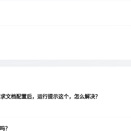
Deepseek-v4-pro
HappyHors
同享
万小智 AI 建站低至 15元/月
Qoder CN
AI 短剧/漫剧
云原生数据库 
快递物流查询
WordPress
成为服务伙
高校合作
点，立即开启云上创新
覆盖公网/内网、递归/权威、移动APP等全场景解析服务
送.CN域名，送备案服务码
基于千问大模型等，支持代码智能生成、研发智能问答
AI助力短剧
态智能体模型
旗舰 MoE 大模型，百万上下文与顶尖推理能力
图生视频，流
Ubuntu
服务生态伙伴
云工开物
企业应用
Works
Night Plan 支持 Qwen 3.8-Max
云原生大数据计算服务 MaxCompute
AI 办公
容器服务 Kub
NEW
GLM-5.2
Wan2.7-T
Red Hat
30+ 款产品免费体验
Data Agent 驱动的一站式 Data+AI 开发治理平台
夜间 5 折，Qwen/Meoo/TokenPlan 客户专享
面向分析的企业级SaaS模式云数据仓库
AI智能应用
提供一站式管
科研合作
视觉 Coding、空间感知、多模态思考等全面升级
1M上下文，专为长程任务能力而生
ERP
堂（旗舰版）
SUSE
智能客服
CRM
防护产品
2个月
自动承接线索
建站小程序
OA 办公系统
AI 应用构建
大模型原生
力提升
财税管理
模板建站
Qoder
大模型服务平台百炼-应用模版
HOT
NEW
面向真实软件
个人版上线、团队版降价；千问3.8-Max首发发尝鲜
丰富多元化的应用模版和解决方案
400电话
定制建站
万有无界
大模型服务平台百炼-智能体
方案
广告营销
模板小程序
的模型效果
灵活可视化地构建企业级 Agent
照要求文档配置后，运行提示这个，怎么解决？
定制小程序
秒悟
人工智能平台 PAI
APP 开发
云端极速 AI 
新一代 AI 视频生成模型，深度适配广告营销等场景
AI Native 的算法工程平台，一站式完成建模、训练、推理服务部署
建站系统
置吗？