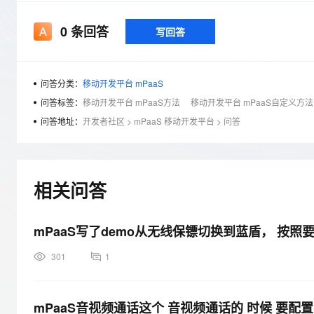
存储
天池大赛
Qwen3.7-Plus
云解析DNS
解决方案免费试用 新老
电子合同
最高领取价值200元试用
能看、能想、能动手的多模
安全
网络与CDN
0
条回答
写回答
AI 算法大赛
畅捷通
大数据开发治理平台 Data
AI 产品 免费试用
网络
安全
云开发大赛
Qwen3-VL-Plus
Tableau 订阅
1亿+ 大模型 tokens 和 
可观测
入门学习赛
问答分类：
移动开发平台 mPaaS
中间件
AI空中课堂在线直播课
云防火墙
140+云产品 免费试用
问答标签：
移动开发平台 mPaaS方法
移动开发平台 mPaaS自定义方法
上云与迁云
云原生的云上边界网络安全
产品新客免费试用，最长1
数据库
问答地址：
开发者社区
>
mPaaS 移动开发平台
>
问答
生态解决方案
大模型服务
企业出海
大模型ACA认证体验
大数据计算
助力企业全员 AI 认知与能
行业生态解决方案
千问AI平台-Token Plan
政企业务
媒体服务
开发者生态解决方案
相关问答
企业服务与云通信
千问AI平台-模型体验
AI 开发和 AI 应用解决
在线体验全尺寸、多种模态
mPaaS写了demo从无线保镖切换到蓝盾， 按
域名与网站
Happy 系列大模型
终端用户计算
301
1
Serverless
mPaaS音视频通话这个 音视频通话的 时候 要配
开发工具