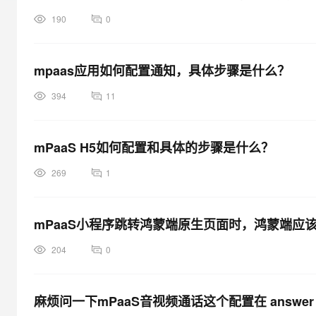
大模型解决方案
190
0
迁移与运维管理
快速部署 Dify，高效搭建 
专有云
mpaas应用如何配置通知，具体步骤是什么？
10 分钟在聊天系统中增加
394
11
mPaaS H5如何配置和具体的步骤是什么？
269
1
mPaaS小程序跳转鸿蒙端原生页面时，鸿蒙端
204
0
麻烦问一下mPaaS音视频通话这个配置在 answe