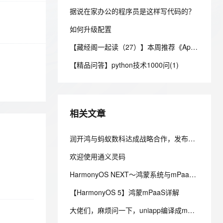
安全
我要投诉
e-1.1-I2V
Cosyvoice-V3-Flash
PolarDB
上云场景组合购
Milvus 弹性伸缩功能新增节
伴
据说在家办公的程序员是这样写代码的？
漫剧创作，剧本、分镜、视频高效生成
100%兼容MySQL、PostgreSQL，兼容Oracle，支持集中和分布式
覆盖90%+业务场景，专享组合折扣价
点支持范围
畅自然，细节丰富
高表现力语音合成大模型，语音克隆听感自然
VPN
如何升级配置
ernetes 版 ACK
云聚AI 严选权益
AI 原生数据库服务发布
SSL 证书
2V
Fun-ASR
【藏经阁一起读（27）】本周推荐《Apache Flink案例集（2022版）》，你有哪些心得？
，一键激活高效办公新体验
理容器应用的 K8s 服务
精选AI产品，从模型到应用全链提效
Agent 数据网关
文戏情感细腻自然，动作戏激烈拳拳到肉，实现更强表演能力
支持中英文自由切换，具备更强的噪声鲁棒性
堡垒机
【精品问答】python技术1000问(1)
AI 用量加速计划
云原生数据库 PolarDB
防火墙
、识别商机，让客服更高效、服务更出色。
新老同享，达量后返
Agentic Database 发布
主机安全
应用
相关文章
千问办公
NEW
AI 应用及服务市场
的智能体编程平台
一站式AI生产力平台
润开鸿与蚂蚁数科达成战略合作，发布基于鸿蒙的mPaaS移动应用开发产品
AI 应用
伶鹊
欢迎使用通义灵码
企业级人与Agent协作平台，接入和调度多个数字员工
智能客服平台，对话机器人、对话分析、智能外呼
大模型
HarmonyOS NEXT～鸿蒙系统与mPaaS三方框架集成指南
大模型服务平台百炼 - 全妙
自然语言处理
应用创作平台
多模态内容创作工具，已接入 DeepSeek
【HarmonyOS 5】鸿蒙mPaaS详解
数据标注
大佬们，麻烦问一下，uniapp编译成mPaaS小程序一直报错TypeError: Cannot read properties of undefined (reading 'apply')是因为什么
机器学习