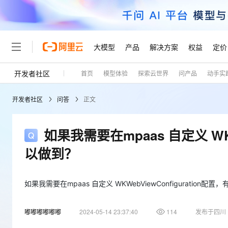
大模型
产品
解决方案
权益
定价
开发者社区
首页
模型体验
探索云世界
问产品
动手实
大模型
产品
解决方案
权益
定价
云市场
伙伴
服务
了解阿里云
精选产品
精选解决方案
普惠上云
产品定价
精选商城
成为销售伙伴
售前咨询
为什么选择阿里云
千问AI平台
开发者社区
问答
正文
了解云产品的定价详情
大模型服务平台百炼
睿译宝，AI翻译排版一
普惠上云 官方力荐
分销伙伴
在线服务
网站建设
什么是云计算
大
大模型服务与应用平台
上传文档即自动完成翻译和
云服务器38元/年起，超
咨询伙伴
多端小程序
技术领先
如果我需要在mpaas 自定义 WKW
云上成本管理
售后服务
轻量应用服务器
GLM-5.2：长任务时代
官方推荐返现计划
大模型
精选产品
精选解决方案
Salesforce 国际版订阅
稳定可靠
以做到？
管理和优化成本
推荐新用户得奖励，单订单
销售伙伴合作计划
自助服务
友盟天域
安全合规
人工智能与机器学习
AI
文本生成
云数据库 RDS
Hermes Agent，打造
云工开物
无影生态合作计划
在线服务
观测云
分析师报告
自主进化，持久记忆，越用
高校专属算力普惠，学生认
如果我需要在mpaas 自定义 WKWebViewConfiguration
计算
互联网应用开发
Qwen3.8-Max
HOT
Salesforce On Alibaba C
工单服务
Tuya 物联网平台阿里云
研究报告与白皮书
人工智能平台 PAI
快速拥有专属 OpenClaw
大模
Consulting Partner 合
大数据
容器
智能体时代全能旗舰模型
嘟嘟嘟嘟嘟嘟
2024-05-14 23:37:40
114
发布于四川
免费试用
短信专区
一站式AI开发、训练和推
蓝凌 OA
AI 大模型销售与服务生
现代化应用