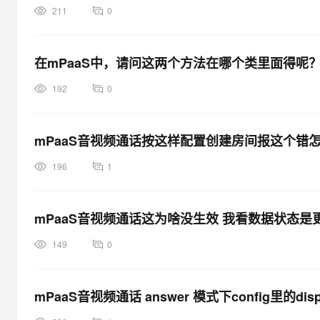
211
0
在mPaaS中，请问这两个方法在哪个类里面得呢
192
0
mPaaS音视频通话按这样配置创建房间报这个错
196
1
mPaaS音视频通话这为啥没生效 我看数据状态是
149
0
mPaaS音视频通话 answer 模式下config里的di