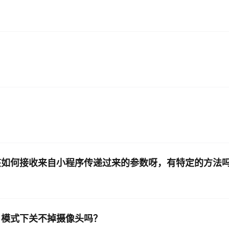
AI 应用
10分钟微调：让0.6B模型媲美235B模
多模态数据信
型
依托云原生高可用架构,实现Dify私有化部署
用1%尺寸在特定领域达到大模型90%以上效果
一个 AI 助手
超强辅助，Bol
即刻拥有 DeepSeek-R1 满血版
在企业官网、通讯软件中为客户提供 AI 客服
多种方案随心选，轻松解锁专属 DeepSeek
应该如何接收来自小程序传递过来的参数呀，有特定的方法
r 模式下关不掉摄像头吗？