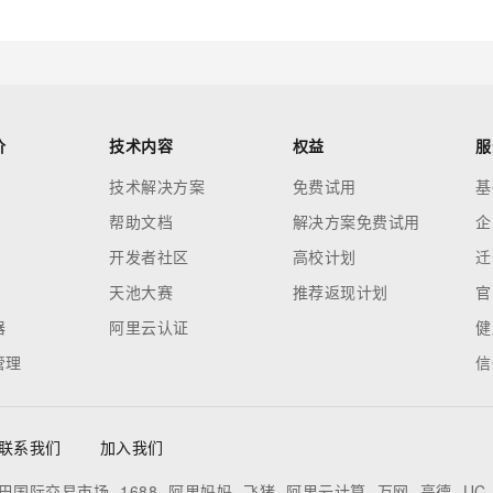
价
技术内容
权益
服
技术解决方案
免费试用
基
帮助文档
解决方案免费试用
企
开发者社区
高校计划
迁
天池大赛
推荐返现计划
官
器
阿里云认证
健
管理
信
联系我们
加入我们
巴国际交易市场
1688
阿里妈妈
飞猪
阿里云计算
万网
高德
UC