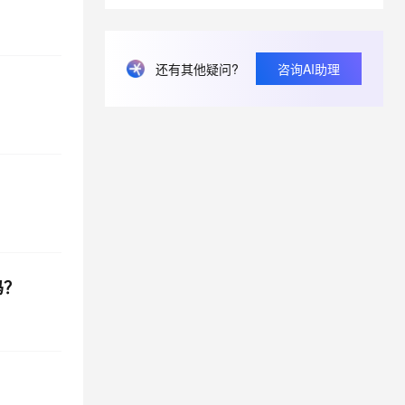
息提取
与 AI 智能体进行实时音视频通话
还有其他疑问?
咨询AI助理
从文本、图片、视频中提取结构化的属性信息
构建支持视频理解的 AI 音视频实时通话应用
t.diy 一步搞定创意建站
构建大模型应用的安全防护体系
通过自然语言交互简化开发流程,全栈开发支持
通过阿里云安全产品对 AI 应用进行安全防护
吗？