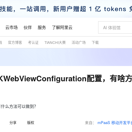
云市场
伙伴
服务
了解阿里云
践
官方博客
考认证
TIANCHI大赛
活动广场
下载
AI 特惠
数据与 API
成为产品伙伴
企业增值服务
最佳实践
价格计算器
AI 场景体
基础软件
产品伙伴合
阿里云认证
市场活动
配置报价
大模型
自助选配和估算价格
步到位
智启 AI 普惠权益
产品生态集成认证中心
企业支持计划
云上春晚
域名与网站
Qwen Audio：打造专属 AI 语音助手
千问官方 MaaS 平台，为开发者和 Agent 而生，新用户赠送 1 亿 + tokens 额度
一句话生成原生
AI Coding
阿里云Maa
2026 阿里云
云服务器 E
为企业打
数据集
Windows
大模型认证
模型
NEW
NEW
格式还原
值低价云产品抢先购
至高享 1亿+免费 tokens，加速 Al 应用落地
提供智能易用的域名与建站服务
Qwen-Audio-3.0-Realtime 端到端实时语音角色扮演
输入一句话想法,
智能编程，一键
安全可靠、
产品生态伙伴
专家技术服务
云上奥运之旅
弹性计算合作
阿里云中企出
手机三要素
宝塔 Linux
全部认证
ebViewConfiguration配置，有啥
价格优势
开源旗舰模型
即刻拥有 DeepSeek-V4-Pro
阿里云 OPC 创新助力计划
千问大模型
一键部署幻兽
AI 电商营销
对象存储 O
大模型
产品生态伙伴工作台
企业增值服务台
云栖战略参考
云存储合作计
云栖大会
身份实名认证
CentOS
训练营
推动算力普惠，释放技术红利
最高返9万
真正可用的 1M 上下文,一次完成代码全链路开发
快速构建应用程序和网站，即刻迈出上云第一步
轻松解锁专属 DeepSeek-V4-Pro
至高百万元 Token 补贴，加速一人公司成长
多元化、高性能、安全可靠的大模型服务
一键购买专属
从图文生成到
云上的中国
数据库合作计
活动全景
短信
Docker
图片和
自进化智能体
5 分钟轻松部署专属 QwenPaw
Token Plan 模型订阅计划
数字证书管理服务（原SSL证书）
高效搭建 AI
AI 广告创作
无影云电脑
企业成长
NEW
HOT
信息公告
看见新力量
云网络合作计
OCR 文字识别
JAVA
越聪明
证享300元代金券
全托管，含MySQL、PostgreSQL、SQL Server、MariaDB多引擎
Qwen3.8-Max 首发尝鲜，限时加量 10 倍，夜间低至2折
实现全站HTTPS，呈现可信的WEB访问
从聊天伙伴进化为能主动干活的本地数字员工
图文、视频一
随时随地安
配置，有什么方法可以做到？
魔搭 Mode
Kimi-K3
HappyHors
NEW
loud
服务实践
官网公告
金融模力时刻
Salesforce O
版
发票查验
全能环境
Claude Code + GStack 打造工程团队
千问办公，限时限量积分加倍
Qoder
低代码高效构
AI 建站
短信服务
型
NEW
作计划
Kimi 最新旗舰模型，长程编程与推理利器
让文字生成流
计划
来自：
mPaaS 移动开发平
分享
版权
创新中心
魔搭 ModelSc
健康状态
理服务
让AI从“聊天伙伴”进化为能干活的“数字员工”
安装技能 GStack，拥有专属 AI 工程团队
你的AI工作搭子，覆盖日常办公高频场景
面向真实软件的智能体编程平台
0 代码专业建
客户案例
天气预报查询
操作系统
态合作计划