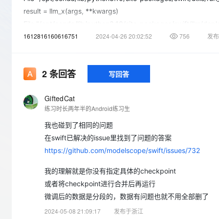
存储
天池大赛
Qwen3.7-Plus
云解析DNS
解决方案免费试用 新老
电子合同
result = llm_x(args, **kwargs)
最高领取价值200元试用
能看、能想、能动手的多模
安全
网络与CDN
AI 算法大赛
File "/opt/conda/lib/python3.10/site-packages/swift/llm/deplo
畅捷通
1612816160616751
2024-04-26 20:02:52
756
发布
model, template = prepare_model_template(args)
大数据开发治理平台 Data
AI 产品 免费试用
网络
安全
云开发大赛
Qwen3-VL-Plus
Tableau 订阅
1亿+ 大模型 tokens 和 
File "/opt/conda/lib/python3.10/site-packages/swift/llm/infer
可观测
入门学习赛
中间件
AI空中课堂在线直播课
model = Swift.from_pretrained(
云防火墙
140+云产品 免费试用
2
条回答
写回答
File "/opt/conda/lib/python3.10/site-packages/swift/tuners/ba
上云与迁云
云原生的云上边界网络安全
产品新客免费试用，最长1
数据库
return SwiftModel.from_pretrained(
生态解决方案
大模型服务
企业出海
大模型ACA认证体验
GiftedCat
大数据计算
File "/opt/conda/lib/python3.10/site-packages/swift/tuners/ba
练习时长两年半的Android练习生
助力企业全员 AI 认知与能
行业生态解决方案
raise ValueError('Mixed using with peft is not allowed now.')
千问AI平台-Token Plan
政企业务
媒体服务
我也碰到了相同的问题
ValueError: Mixed using with peft is not allowed now.
开发者生态解决方案
在swift已解决的issue里找到了问题的答案
企业服务与云通信
千问AI平台-模型体验
AI 开发和 AI 应用解决
推理框架默认是pt，
https://github.com/modelscope/swift/issues/732
在线体验全尺寸、多种模态
域名与网站
我的理解就是你没有指定具体的checkpoint
Happy 系列大模型
终端用户计算
或者将checkpoint进行合并后再运行
微调后的数据是分段的，数据有问题也就不用全部删了
Serverless
2024-05-08 21:09:17
发布于浙江
开发工具