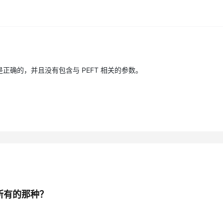
AI 应用
10分钟微调：让0.6B模型媲美235B模
多模态数据信
型
依托云原生高可用架构,实现Dify私有化部署
用1%尺寸在特定领域达到大模型90%以上效果
一个 AI 助手
超强辅助，Bol
pe qwen --system You are a helpful assistant. --repetition_penalty 
即刻拥有 DeepSeek-R1 满血版
在企业官网、通讯软件中为客户提供 AI 客服
是正确的，并且没有包含与 PEFT 相关的参数。
多种方案随心选，轻松解锁专属 DeepSeek
0240506-182158 --port 8000 --log_file /mnt/workspace/output/qwe
r true
以管理所有的那种？