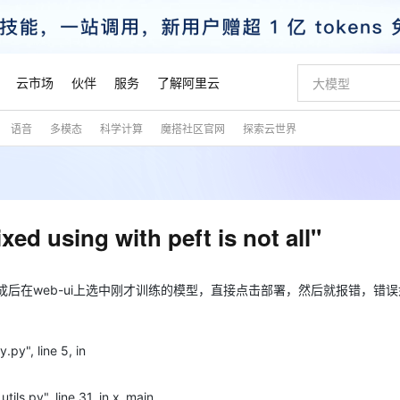
云市场
伙伴
服务
了解阿里云
语音
多模态
科学计算
魔搭社区官网
探索云世界
AI 特惠
数据与 API
成为产品伙伴
企业增值服务
最佳实践
价格计算器
AI 场景体
基础软件
产品伙伴合
阿里云认证
市场活动
配置报价
大模型
自助选配和估算价格
步到位
智启 AI 普惠权益
产品生态集成认证中心
企业支持计划
云上春晚
域名与网站
Qwen Audio：打造专属 AI 语音助手
千问官方 MaaS 平台，为开发者和 Agent 而生，新用户赠送 1 亿 + tokens 额度
一句话生成原生
AI Coding
阿里云Maa
2026 阿里云
云服务器 E
为企业打
数据集
Windows
大模型认证
模型
NEW
NEW
格式还原
值低价云产品抢先购
至高享 1亿+免费 tokens，加速 Al 应用落地
提供智能易用的域名与建站服务
Qwen-Audio-3.0-Realtime 端到端实时语音角色扮演
输入一句话想法,
智能编程，一键
安全可靠、
产品生态伙伴
专家技术服务
云上奥运之旅
弹性计算合作
阿里云中企出
手机三要素
宝塔 Linux
全部认证
ing with peft is not all"
价格优势
开源旗舰模型
即刻拥有 DeepSeek-V4-Pro
阿里云 OPC 创新助力计划
千问大模型
一键部署幻兽
AI 电商营销
对象存储 O
大模型
产品生态伙伴工作台
企业增值服务台
云栖战略参考
云存储合作计
云栖大会
身份实名认证
CentOS
训练营
推动算力普惠，释放技术红利
最高返9万
真正可用的 1M 上下文,一次完成代码全链路开发
快速构建应用程序和网站，即刻迈出上云第一步
轻松解锁专属 DeepSeek-V4-Pro
至高百万元 Token 补贴，加速一人公司成长
多元化、高性能、安全可靠的大模型服务
一键购买专属
从图文生成到
云上的中国
数据库合作计
活动全景
短信
Docker
成后在web-ui上选中刚才训练的模型，直接点击部署，然后就报错，错
图片和
自进化智能体
5 分钟轻松部署专属 QwenPaw
Token Plan 模型订阅计划
数字证书管理服务（原SSL证书）
高效搭建 AI
AI 广告创作
无影云电脑
企业成长
NEW
HOT
信息公告
看见新力量
云网络合作计
OCR 文字识别
JAVA
越聪明
证享300元代金券
全托管，含MySQL、PostgreSQL、SQL Server、MariaDB多引擎
Qwen3.8-Max 首发尝鲜，限时加量 10 倍，夜间低至2折
实现全站 HTTPS，呈现可信的 Web 访问
从聊天伙伴进化为能主动干活的本地数字员工
图文、视频一
随时随地安
魔搭 Mode
Kimi-K3
HappyHors
NEW
loud
服务实践
官网公告
.py", line 5, in
金融模力时刻
Salesforce O
版
发票查验
全能环境
Claude Code + GStack 打造工程团队
千问办公，限时限量积分加倍
Qoder
低代码高效构
AI 建站
短信服务
型
NEW
作计划
Kimi 最新旗舰模型，长程编程与推理利器
让文字生成流
计划
创新中心
魔搭 ModelSc
健康状态
理服务
让AI从“聊天伙伴”进化为能干活的“数字员工”
安装技能 GStack，拥有专属 AI 工程团队
你的AI工作搭子，覆盖日常办公高频场景
面向真实软件的智能体编程平台
0 代码专业建
客户案例
天气预报查询
操作系统
态合作计划
tils.py", line 31, in x_main