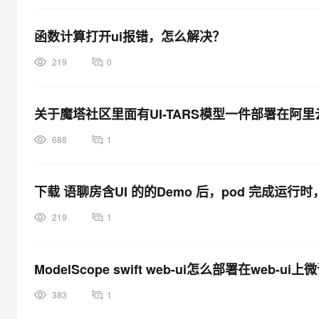
函数计算打开ui报错，怎么解决？
219
0
关于魔塔社区里面有UI-TARS模型一件部署在阿
688
1
下载 语聊房含UI 的的Demo 后，pod 完成
219
1
ModelScope swift web-ui怎么部署在web-
383
1