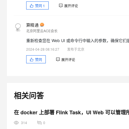
大模型解决方案
赞同
1
展开评论
迁移与运维管理
改为其他两个选项，依然会报错。
快速部署 Dify，高效搭建 
专有云
算精通
部署命令如下（没有设置peft相关参数）：
北京阿里云ACE会长
10 分钟在聊天系统中增加
swift deploy --model_type qwen1half-7b-chat --template_ty
重新检查您在 Web UI 或命令行中输入的参数，确保它们
ckpt_dir /mnt/workspace/output/qwen1half-7b-chat/v3-2
2024-04-28 08:16:27
发布于北京
7b-chat-202456182431/run_deploy.log --ignore_args_erro
赞同
展开评论
相关问答
在 docker 上部署 Flink Task，UI Web 可
314
0