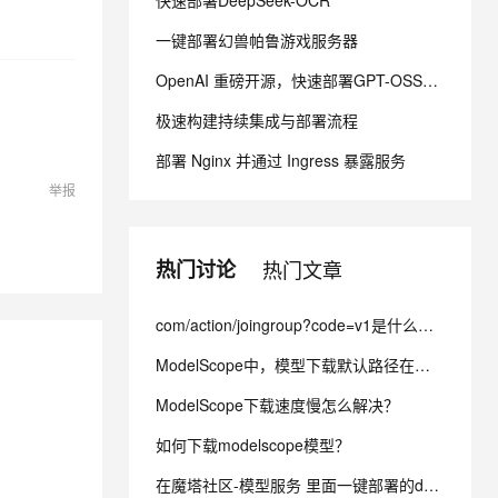
快速部署DeepSeek-OCR
一键部署幻兽帕鲁游戏服务器
息提取
与 AI 智能体进行实时音视频通话
OpenAI 重磅开源，快速部署GPT-OSS模型
从文本、图片、视频中提取结构化的属性信息
构建支持视频理解的 AI 音视频实时通话应用
极速构建持续集成与部署流程
t.diy 一步搞定创意建站
构建大模型应用的安全防护体系
1.05 --
通过自然语言交互简化开发流程,全栈开发支持
通过阿里云安全产品对 AI 应用进行安全防护
部署 Nginx 并通过 Ingress 暴露服务
n1half-
举报
热门讨论
热门文章
com/action/joingroup?code=v1是什么意思
ModelScope中，模型下载默认路径在哪个路径？
ModelScope下载速度慢怎么解决？
如何下载modelscope模型？
在魔塔社区-模型服务 里面一键部署的deepseek模型怎么使用？