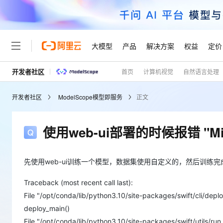
大模型
产品
解决方案
权益
定价
开发者社区
首页
计算机视觉
自然语言处理
大模型
产品
解决方案
权益
定价
云市场
伙伴
服务
了解阿里云
精选产品
精选解决方案
普惠上云
产品定价
精选商城
成为销售伙伴
售前咨询
为什么选择阿里云
千问AI平台
开发者社区
ModelScope模型即服务
正文
了解云产品的定价详情
大模型服务平台百炼
睿译宝，AI翻译排版一
普惠上云 官方力荐
分销伙伴
在线服务
网站建设
什么是云计算
大
大模型服务与应用平台
上传文档即自动完成翻译和
云服务器38元/年起，超
咨询伙伴
多端小程序
技术领先
使用web-ui部署的时候报错 "Mixed us
云上成本管理
售后服务
轻量应用服务器
GLM-5.2：长任务时代
官方推荐返现计划
大模型
精选产品
精选解决方案
Salesforce 国际版订阅
稳定可靠
管理和优化成本
推荐新用户得奖励，单订单
销售伙伴合作计划
自助服务
友盟天域
安全合规
人工智能与机器学习
AI
先使用web-ui训练一个模型，数据集使用自定义的，然后训练完
文本生成
云数据库 RDS
Hermes Agent，打造
云工开物
无影生态合作计划
在线服务
观测云
分析师报告
自主进化，持久记忆，越用
高校专属算力普惠，学生认
计算
互联网应用开发
Traceback (most recent call last):
Qwen3.8-Max
HOT
Salesforce On Alibaba C
工单服务
File "/opt/conda/lib/python3.10/site-packages/swift/cli/deploy
Tuya 物联网平台阿里云
研究报告与白皮书
人工智能平台 PAI
快速拥有专属 OpenClaw
大模
Consulting Partner 合
大数据
容器
智能体时代全能旗舰模型
免费试用
deploy_main()
短信专区
一站式AI开发、训练和推
蓝凌 OA
AI 大模型销售与服务生
File "/opt/conda/lib/python3.10/site-packages/swift/utils/run_u
现代化应用