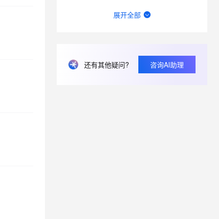
零门槛玩转AI声音定制，3分钟即可复刻你的发音模型
展开全部
ModelScope中，训练好的lora能下载下来吗？
modelscope里使用snapshot_download下载模型失败
还有其他疑问?
咨询AI助理
外部网络如何访问modelscope notebook EAIS部署的应用
modelscope这个下载有点慢呀，好几次都超时了，怎么解决？