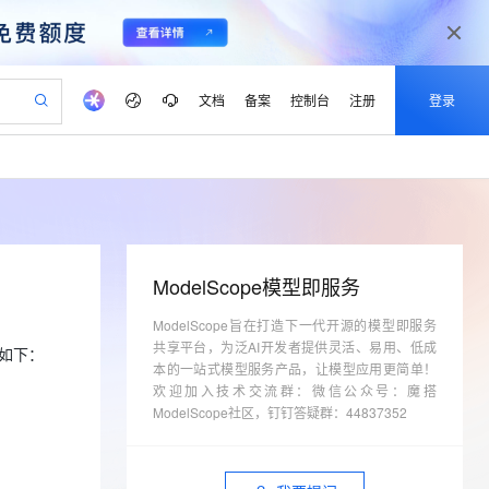
文档
备案
控制台
注册
登录
验
作计划
器
AI 活动
专业服务
服务伙伴合作计划
开发者社区
加入我们
产品动态
服务平台百炼
阿里云 OPC 创新助力计划
一站式生成采购清单，支持单品或批量购买
可编辑精美 PPT 文稿
S产品伙伴计划（繁花）
峰会
CS
造的大模型服务与应用开发平台
Agency Agents：拥有专属领域专家
AI 生产力先锋
Al MaaS 服务伙伴赋能合作
域名
博文
Careers
PolarDB Agentic Database
至高可申请百万元
 轻松生成专业的 PPT
开启高性价比 AI 编程新体验
弹性可伸缩的云计算服务
先锋实践拓展 AI 生产力的边界
发布
多领域专家智能体,一键组建 AI 虚拟交付团队
Token 补贴，五大权
计划
海大会
伙伴信用分合作计划
商标
问答
社会招聘
ModelScope模型即服务
益加速 OPC 成功
帕鲁游戏服务器
SS
HappyHorse 打造一站式影视创作平台
飞天发布时刻
HOT
秒悟 Meoo CLI 支持一键部
划
备案
电子书
校园招聘
联机服务器，轻松开启游戏
视频创作，一键激活电商全链路生产力
ModelScope旨在打造下一代开源的模型即服务
稳定、安全、高性价比、高性能的云存储服务
所见，即是所愿
署项目至阿里云账号
可视化编排打通从文字构思到成片全链路闭环
更多支持
共享平台，为泛AI开发者提供灵活、易用、低成
划
公司注册
镜像站
误如下：
视频生成
语音识别与合成
 智能体与工作流应用
漫剧工坊：一站式动画创作平台
AI 实训营
本的一站式模型服务产品，让模型应用更简单！
Flink OSS 支持
合作伙伴培训与认证
划
欢迎加入技术交流群：微信公众号：魔搭
上云迁移
站生成，高效打造优质广告素材
全接入的云上超级电脑
通过阿里云百炼高效搭建AI应用,助力高效开发
快速生产连贯的高质量长漫剧
从基础到进阶，Agent 创客手把手教你
AssumeRole 角色自定义
lScope
我要反馈
ModelScope社区，钉钉答疑群：44837352
e-1.1-T2V
Qwen3-TTS-Flash
查询合作伙伴
n Alibaba Cloud ISV 合作
代维服务
建企业门户网站
10 分钟搭建微信、支付宝小程序
百炼 Qwen3.7-Flash 系列模
畅细腻的高质量视频
离线语音合成大模型，多语言方言自适应，低延迟高稳定
创新加速
ope
登录合作伙伴管理后台
我要建议
站，无忧落地极速上线
以可视化方式快速构建移动和 PC 门户网站
国内短信简单易用，安全可靠，秒级触达，全球覆盖200+国家和地区。
高效部署网站，快速应用到小程序
型发布