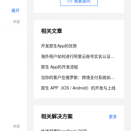
安全
我要提问
我要投诉
e-1.1-I2V
Cosyvoice-V3-Flash
PolarDB
上云场景组合购
伴
Qoder CN V1.7.0 发布
展开
漫剧创作，剧本、分镜、视频高效生成
100%兼容MySQL、PostgreSQL，兼容Oracle，支持集中和分布式
覆盖90%+业务场景，专享组合折扣价
畅自然，细节丰富
高表现力语音合成大模型，语音克隆听感自然
VPN
举报
ernetes 版 ACK
云聚AI 严选权益
云安全中心 AI BAS 智能自动
SSL 证书
2V
Fun-ASR
，一键激活高效办公新体验
理容器应用的 K8s 服务
精选AI产品，从模型到应用全链提效
化模拟渗透攻击产品发布
相关文章
文戏情感细腻自然，动作戏激烈拳拳到肉，实现更强表演能力
支持中英文自由切换，具备更强的噪声鲁棒性
堡垒机
AI 用量加速计划
DataWorks ChatBI 会话支持
防火墙
开发原生App的优势
、识别商机，让客服更高效、服务更出色。
新老同享，达量后返
上传临时文件分析
主机安全
应用
海外用户如何进行阿里云账号实名认证：痛点剖析与全渠道通关指南！！！
原生 App的开发流程
千问办公
NEW
AI 应用及服务市场
的智能体编程平台
一站式AI生产力平台
当你的客户在俄罗斯：跨境支付系统如何应对结算通道限制与卢布波动的双重挑战
AI 应用
伶鹊
原生 APP（iOS / Android）的开发与上线
企业级人与Agent协作平台，接入和调度多个数字员工
智能客服平台，对话机器人、对话分析、智能外呼
大模型
大模型服务平台百炼 - 全妙
自然语言处理
应用创作平台
多模态内容创作工具，已接入 DeepSeek
相关解决方案
数据标注
更多
举报
机器学习