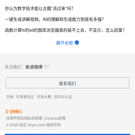
你认为数字技术能让古籍“活过来”吗？
一键生成讲解视频，AI的理解和生成能力到底有多强？
函数计算fc的sd的图库浏览器真的装不上去，不显示，怎么回事？
请问主域名备案了，子域名还要备案吗？
展开全部
在终端怎么升级python？
函数计算一键部署ComfyUI绘画平台的优势有哪些？
关注我们：
新浪微博
一步搞定创意建站，Bolt.diy提供了哪些优势？
联系我们
有没有一种可能，其实你早就在AIGC了？
文档
|
开发者社区
|
天池大赛
|
培训与认证
法律声明及隐私权政策
|
Cookies政策
© 2009-现在 Aliyun.com 版权所有
增值电信业务经营许可证：
浙B2-20080101