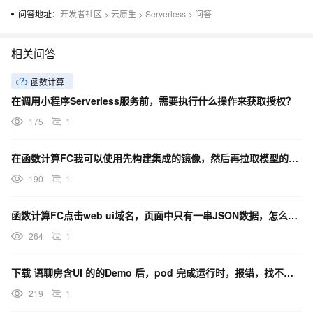
问答地址：
开发者社区
>
云原生
>
Serverless
>
问答
相关问答
函数计算
在调用小程序Serverless服务前，需要执行什么操作来获取授权？
175
1
在函数计算FC我可以使用先构建集成的镜像，然后再拉取模型的文件吗？具体如何操作？
190
1
函数计算FC点击web ui域名，页面中只有一串JSON数据，怎么回事？
264
1
下载 语聊房含UI 的的Demo 后，pod 完成运行时，报错，找不到代码，怎么解决呢？
219
1