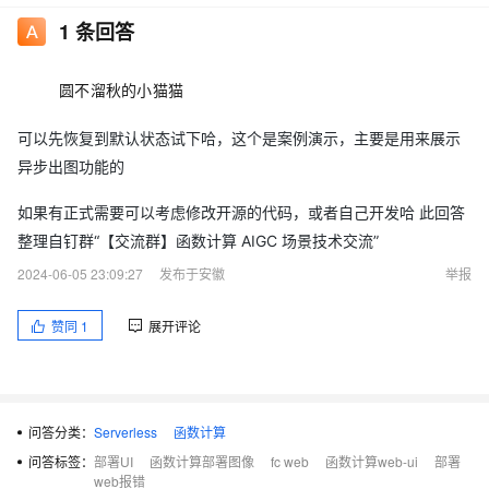
1
条回答
圆不溜秋的小猫猫
可以先恢复到默认状态试下哈，这个是案例演示，主要是用来展示
异步出图功能的
如果有正式需要可以考虑修改开源的代码，或者自己开发哈 此回答
整理自钉群“【交流群】函数计算 AIGC 场景技术交流”
2024-06-05 23:09:27
发布于安徽
举报
赞同
1
展开评论
问答分类：
Serverless
函数计算
问答标签：
部署UI
函数计算部署图像
fc web
函数计算web-ui
部署
web报错