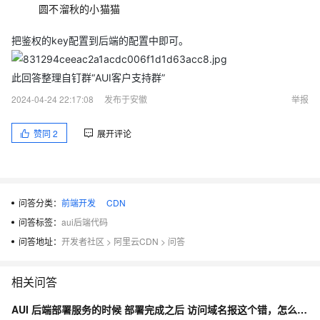
圆不溜秋的小猫猫
把鉴权的key配置到后端的配置中即可。
此回答整理自钉群“AUI客户支持群”
2024-04-24 22:17:08
发布于安徽
举报
赞同
2
展开评论
问答分类：
前端开发
CDN
问答标签：
aui后端代码
问答地址：
开发者社区
>
阿里云CDN
>
问答
相关问答
AUI 后端部署服务的时候 部署完成之后 访问域名报这个错，怎么解决？