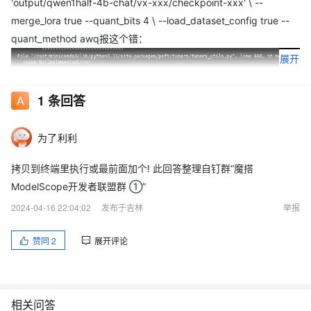
'output/qwen1half-4b-chat/vx-xxx/checkpoint-xxx' \ --
merge_lora true --quant_bits 4 \ --load_dataset_config true --
quant_method awq报这个错：
展开
"
1
条回答
为了利利
拷贝到终端里执行或最前面加个! 此回答整理自钉群“魔搭
ModelScope开发者联盟群 ①”
2024-04-16 22:04:02
发布于吉林
举报
赞同
2
展开评论
相关问答