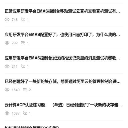
正常应用研发平台EMAS控制台移动测试云真机查看真机测试有哪些资源机型在哪个位置?
748
1
应用研发平台EMAS配置好了，也使用日志打印了，为什么我的控制台看不到设备啊？
292
1
应用研发平台EMAS控制台发送的推送记录里的消息测试机都收到了，但是统计数据里一条记录都没是怎么回事
211
1
已经创建好了一块新的块存储，想要通过阿里云的管理控制台进行磁盘挂载到云服务器 ECS 实例上的操作，
1649
2
云计算ACP认证练习题： （单选）已经创建好了一块新的块存储，想要通过阿里云的管理控制台进行磁盘挂
1087
1