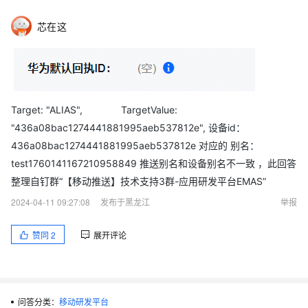
芯在这
Target: "ALIAS", TargetValue:
"436a08bac1274441881995aeb537812e", 设备id：
436a08bac1274441881995aeb537812e 对应的 别名：
test1760141167210958849 推送别名和设备别名不一致 ，此回答
整理自钉群“【移动推送】技术支持3群-应用研发平台EMAS”
2024-04-11 09:27:08
发布于黑龙江
举报
赞同
2
展开评论
问答分类：
移动研发平台