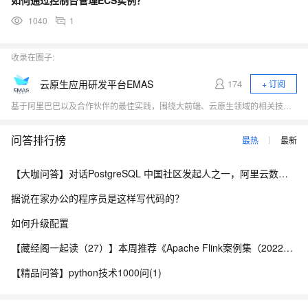
如何通过控制台管理ECS实例？
1040
1
收录在圈子:
云原生应用研发平台EMAS
174
+ 订阅
基于阿里巴巴以及合作伙伴的最佳实践，围绕大前端、云原生领域的相关技术热点（小程序、Serverless、应用中间件、低代码、DevOps）展开行业探讨，与开发者一起探寻云原生时代应用研发的新范式。
问答排行榜
最热
最新
【大咖问答】对话PostgreSQL 中国社区发起人之一，阿里云数据库高级专家 德哥
据说在家办公的程序员是这样写代码的？
如何升级配置
【藏经阁一起读（27）】本周推荐《Apache Flink案例集（2022版）》，你有哪些心得？
【精品问答】python技术1000问(1)