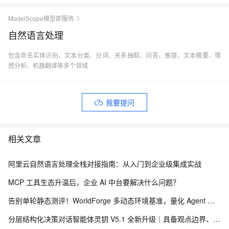
ModelScope模型即服务
自然语言处理
包含命名实体识别、文本分类、分词、关系抽取、问答、推理、文本摘要、情
感分析、机器翻译等多个领域
我要提问
相关文章
阿里云自然语言处理全栈对接指南：从入门到企业级集成实战
MCP 工具生态升温后，企业 AI 中台要解决什么问题？
告别单轮静态测评！WorldForge 多动态环境基准，量化 Agent 组件协同能力
分层结构化决策对话智能体灵钥 V5.1 全新升级｜具备观点边界、关系感知的深度思辨 Agent，配套线上 Demo 与真实用户数据采集方案