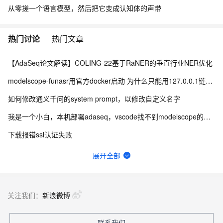
从零搓一个语言模型，然后把它变成认知体的声带
热门讨论
热门文章
【AdaSeq论文解读】COLING-22基于RaNER的垂直行业NER优化
modelscope-funasr用官方docker启动 为什么只能用127.0.0.1链接wss？
如何修改通义千问的system prompt，以修改自定义名字
我是一个小白，本机部署adaseq，vscode找不到modelscope的module
下载报错ssl认证失败
sapce-t 训练模型导出和使用
展开全部
modelscope-funasr 热词如何设置？
通义灵码2.7.2版本智能体功能是不是用不了了，为何每次涉及到操作文件的问题都卡在那里不动了
关注我们：
新浪微博
请问微调开元模型qwe1.5b 和 7b 分别支持数据集的上下文长度是多少个汉字/token？
联系我们