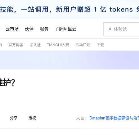
云市场
伙伴
服务
了解阿里云
践
官方博客
考认证
TIANCHI大赛
活动广场
下载
AI 特惠
数据与 API
成为产品伙伴
企业增值服务
最佳实践
价格计算器
AI 场景体
基础软件
产品伙伴合
阿里云认证
市场活动
配置报价
大模型
自助选配和估算价格
步到位
智启 AI 普惠权益
产品生态集成认证中心
企业支持计划
云上春晚
域名与网站
Qwen Audio：打造专属 AI 语音助手
千问官方 MaaS 平台，为开发者和 Agent 而生，新用户赠送 1 亿 + tokens 额度
一句话生成原生
AI Coding
阿里云Maa
2026 阿里云
云服务器 E
为企业打
数据集
Windows
大模型认证
模型
NEW
NEW
格式还原
值低价云产品抢先购
至高享 1亿+免费 tokens，加速 Al 应用落地
提供智能易用的域名与建站服务
Qwen-Audio-3.0-Realtime 端到端实时语音角色扮演
输入一句话想法,
智能编程，一键
安全可靠、
产品生态伙伴
专家技术服务
云上奥运之旅
弹性计算合作
阿里云中企出
手机三要素
宝塔 Linux
全部认证
维护？
价格优势
开源旗舰模型
即刻拥有 DeepSeek-V4-Pro
阿里云 OPC 创新助力计划
千问大模型
一键部署幻兽
AI 电商营销
对象存储 O
大模型
产品生态伙伴工作台
企业增值服务台
云栖战略参考
云存储合作计
云栖大会
身份实名认证
CentOS
训练营
推动算力普惠，释放技术红利
最高返9万
真正可用的 1M 上下文,一次完成代码全链路开发
快速构建应用程序和网站，即刻迈出上云第一步
轻松解锁专属 DeepSeek-V4-Pro
至高百万元 Token 补贴，加速一人公司成长
多元化、高性能、安全可靠的大模型服务
一键购买专属
从图文生成到
云上的中国
数据库合作计
活动全景
短信
Docker
图片和
自进化智能体
5 分钟轻松部署专属 QwenPaw
Token Plan 模型订阅计划
数字证书管理服务（原SSL证书）
高效搭建 AI
AI 广告创作
无影云电脑
企业成长
NEW
HOT
信息公告
看见新力量
云网络合作计
OCR 文字识别
JAVA
越聪明
证享300元代金券
全托管，含MySQL、PostgreSQL、SQL Server、MariaDB多引擎
Qwen3.8-Max 首发尝鲜，限时加量 10 倍，夜间低至2折
实现全站HTTPS，呈现可信的WEB访问
从聊天伙伴进化为能主动干活的本地数字员工
图文、视频一
随时随地安
魔搭 Mode
来自：
Dataphin智能数据建设与治
Kimi-K3
HappyHors
分享
版权
NEW
loud
服务实践
官网公告
金融模力时刻
Salesforce O
版
发票查验
全能环境
Claude Code + GStack 打造工程团队
千问办公，限时限量积分加倍
Qoder
低代码高效构
AI 建站
短信服务
型
NEW
作计划
Kimi 最新旗舰模型，长程编程与推理利器
让文字生成流
计划
创新中心
魔搭 ModelSc
健康状态
理服务
让AI从“聊天伙伴”进化为能干活的“数字员工”
安装技能 GStack，拥有专属 AI 工程团队
你的AI工作搭子，覆盖日常办公高频场景
面向真实软件的智能体编程平台
0 代码专业建
客户案例
天气预报查询
操作系统
态合作计划