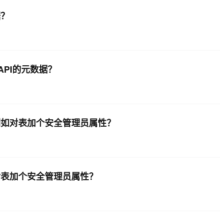
据？
AI 应用
10分钟微调：让0.6B模型媲美235B模
多模态数据信
型
依托云原生高可用架构,实现Dify私有化部署
用1%尺寸在特定领域达到大模型90%以上效果
一个 AI 助手
超强辅助，Bol
即刻拥有 DeepSeek-R1 满血版
API的元数据？
在企业官网、通讯软件中为客户提供 AI 客服
多种方案随心选，轻松解锁专属 DeepSeek
？例如对表加个安全管理员属性？
如对表加个安全管理员属性？