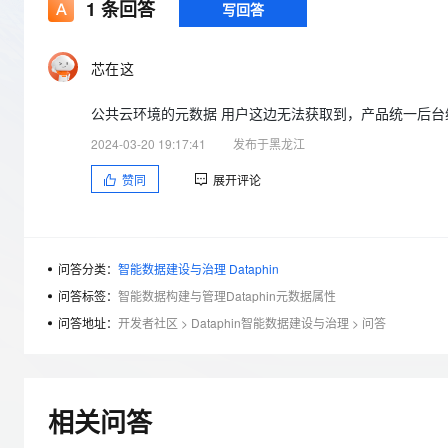
存储
天池大赛
1
条回答
写回答
Qwen3.7-Plus
云解析DNS
解决方案免费试用 新老
电子合同
最高领取价值200元试用
能看、能想、能动手的多模
安全
网络与CDN
AI 算法大赛
畅捷通
芯在这
大数据开发治理平台 Data
AI 产品 免费试用
网络
安全
云开发大赛
Qwen3-VL-Plus
Tableau 订阅
1亿+ 大模型 tokens 和 
公共云环境的元数据 用户这边无法获取到，产品统一后台维护
可观测
入门学习赛
中间件
AI空中课堂在线直播课
云防火墙
140+云产品 免费试用
2024-03-20 19:17:41
发布于黑龙江
上云与迁云
云原生的云上边界网络安全
产品新客免费试用，最长1
数据库
赞同
展开评论
生态解决方案
大模型服务
企业出海
大模型ACA认证体验
大数据计算
助力企业全员 AI 认知与能
行业生态解决方案
千问AI平台-Token Plan
政企业务
媒体服务
开发者生态解决方案
问答分类：
智能数据建设与治理 Dataphin
企业服务与云通信
问答标签：
智能数据构建与管理Dataphin元数据属性
千问AI平台-模型体验
AI 开发和 AI 应用解决
在线体验全尺寸、多种模态
问答地址：
开发者社区
>
Dataphin智能数据建设与治理
>
问答
域名与网站
Happy 系列大模型
终端用户计算
Serverless
相关问答
开发工具