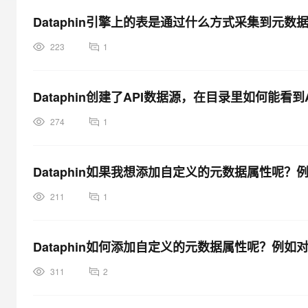
大模型解决方案
Dataphin引擎上的表是通过什么方式采集到元数
迁移与运维管理
快速部署 Dify，高效搭建 
223
1
专有云
10 分钟在聊天系统中增加
Dataphin创建了API数据源，在目录里如何能看到
274
1
Dataphin如果我想添加自定义的元数据属性呢
211
1
Dataphin如何添加自定义的元数据属性呢？例
311
2