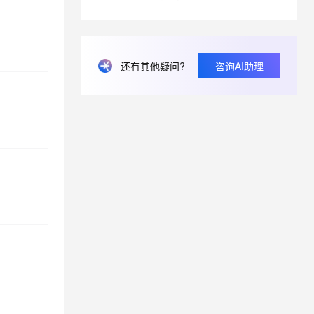
息提取
与 AI 智能体进行实时音视频通话
从文本、图片、视频中提取结构化的属性信息
构建支持视频理解的 AI 音视频实时通话应用
还有其他疑问?
咨询AI助理
t.diy 一步搞定创意建站
构建大模型应用的安全防护体系
通过自然语言交互简化开发流程,全栈开发支持
通过阿里云安全产品对 AI 应用进行安全防护