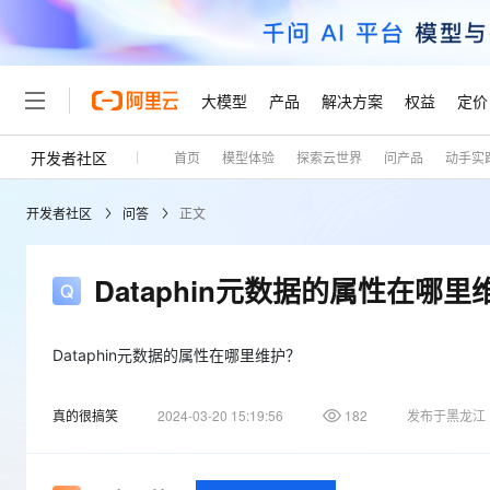
大模型
产品
解决方案
权益
定价
开发者社区
首页
模型体验
探索云世界
问产品
动手实
大模型
产品
解决方案
权益
定价
云市场
伙伴
服务
了解阿里云
精选产品
精选解决方案
普惠上云
产品定价
精选商城
成为销售伙伴
售前咨询
为什么选择阿里云
千问AI平台
开发者社区
问答
正文
了解云产品的定价详情
大模型服务平台百炼
睿译宝，AI翻译排版一
普惠上云 官方力荐
分销伙伴
在线服务
网站建设
什么是云计算
大
大模型服务与应用平台
上传文档即自动完成翻译和
云服务器38元/年起，超
咨询伙伴
多端小程序
技术领先
Dataphin元数据的属性在哪里
云上成本管理
售后服务
轻量应用服务器
GLM-5.2：长任务时代
官方推荐返现计划
大模型
精选产品
精选解决方案
Salesforce 国际版订阅
稳定可靠
管理和优化成本
推荐新用户得奖励，单订单
销售伙伴合作计划
自助服务
友盟天域
安全合规
人工智能与机器学习
AI
Dataphin元数据的属性在哪里维护？
文本生成
云数据库 RDS
Hermes Agent，打造
云工开物
无影生态合作计划
在线服务
观测云
分析师报告
自主进化，持久记忆，越用
高校专属算力普惠，学生认
计算
互联网应用开发
Qwen3.8-Max
真的很搞笑
2024-03-20 15:19:56
182
发布于黑龙江
HOT
Salesforce On Alibaba C
工单服务
Tuya 物联网平台阿里云
研究报告与白皮书
人工智能平台 PAI
快速拥有专属 OpenClaw
大模
Consulting Partner 合
大数据
容器
智能体时代全能旗舰模型
免费试用
短信专区
一站式AI开发、训练和推
蓝凌 OA
AI 大模型销售与服务生
现代化应用