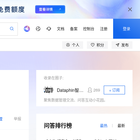
文档
备案
控制台
注册
登录
个人
积分
发布
验
作计划
器
AI 活动
专业服务
服务伙伴合作计划
开发者社区
加入我们
产品动态
服务平台百炼
阿里云 OPC 创新助力计划
一站式生成采购清单，支持单品或批量购买
可编辑精美 PPT 文稿
S产品伙伴计划（繁花）
峰会
CS
造的大模型服务与应用开发平台
Agency Agents：拥有专属领域专家
AI 生产力先锋
Al MaaS 服务伙伴赋能合作
域名
博文
Careers
至高可申请百万元
Qwen3.8-Max 模型上线
 轻松生成专业的 PPT
开启高性价比 AI 编程新体验
弹性可伸缩的云计算服务
先锋实践拓展 AI 生产力的边界
多领域专家智能体,一键组建 AI 虚拟交付团队
Token 补贴，五大权
计划
海大会
收录在圈子:
伙伴信用分合作计划
商标
问答
社会招聘
益加速 OPC 成功
帕鲁游戏服务器
SS
HappyHorse 打造一站式影视创作平台
飞天发布时刻
HOT
Open Search 向量检索版支
划
备案
电子书
校园招聘
Dataphin智能数据建设与治理
269
+ 订阅
联机服务器，轻松开启游戏
视频创作，一键激活电商全链路生产力
稳定、安全、高性价比、高性能的云存储服务
所见，即是所愿
持视频检索 Pipeline 功能
可视化编排打通从文字构思到成片全链路闭环
更多支持
聚焦数据管理交流、问答互动小花园。
划
公司注册
镜像站
视频生成
语音识别与合成
 智能体与工作流应用
漫剧工坊：一站式动画创作平台
AI 实训营
应用身份服务 (IDaaS)
合作伙伴培训与认证
划
上云迁移
站生成，高效打造优质广告素材
全接入的云上超级电脑
通过阿里云百炼高效搭建AI应用,助力高效开发
快速生产连贯的高质量长漫剧
从基础到进阶，Agent 创客手把手教你
OpenClaw 管理能力上线
lScope
我要反馈
理
e-1.1-T2V
Qwen3-TTS-Flash
举报
查询合作伙伴
n Alibaba Cloud ISV 合作
代维服务
问答排行榜
建企业门户网站
10 分钟搭建微信、支付宝小程序
MaxCompute MaxFrame 提
最热
最新
畅细腻的高质量视频
离线语音合成大模型，多语言方言自适应，低延迟高稳定
创新加速
ope
登录合作伙伴管理后台
我要建议
站，无忧落地极速上线
以可视化方式快速构建移动和 PC 门户网站
国内短信简单易用，安全可靠，秒级触达，全球覆盖200+国家和地区。
高效部署网站，快速应用到小程序
供自动弹性内存功能