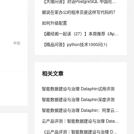
安全
【大咖问答】对话PostgreSQL 中国社区发起人之一，阿里云数据库高级专家 德哥
我要投诉
e-1.1-I2V
Cosyvoice-V3-Flash
PolarDB
上云场景组合购
Milvus 弹性伸缩功能新增节
伴
漫剧创作，剧本、分镜、视频高效生成
100%兼容MySQL、PostgreSQL，兼容Oracle，支持集中和分布式
覆盖90%+业务场景，专享组合折扣价
点支持范围
畅自然，细节丰富
高表现力语音合成大模型，语音克隆听感自然
据说在家办公的程序员是这样写代码的？
VPN
ernetes 版 ACK
如何升级配置
云聚AI 严选权益
AI 原生数据库服务发布
SSL 证书
2V
Fun-ASR
，一键激活高效办公新体验
理容器应用的 K8s 服务
精选AI产品，从模型到应用全链提效
Agent 数据网关
【藏经阁一起读（27）】本周推荐《Apache Flink案例集（2022版）》，你有哪些心得？
文戏情感细腻自然，动作戏激烈拳拳到肉，实现更强表演能力
支持中英文自由切换，具备更强的噪声鲁棒性
堡垒机
AI 用量加速计划
云原生数据库 PolarDB
举报
【精品问答】python技术1000问(1)
防火墙
、识别商机，让客服更高效、服务更出色。
新老同享，达量后返
Agentic Database 发布
主机安全
应用
千问办公
NEW
相关文章
AI 应用及服务市场
的智能体编程平台
一站式AI生产力平台
AI 应用
智能数据建设与治理 Dataphin试用评测
伶鹊
企业级人与Agent协作平台，接入和调度多个数字员工
智能客服平台，对话机器人、对话分析、智能外呼
大模型
智能数据建设与治理 Dataphin深度评测
大模型服务平台百炼 - 全妙
自然语言处理
智能数据建设与治理 Dataphin：阿里云的一站式数据治理利器
应用创作平台
多模态内容创作工具，已接入 DeepSeek
数据标注
云产品评测｜智能数据建设与治理 Dataphin
机器学习
《云产品评测｜智能数据建设与治理 Dataphin》评测获奖名单公布