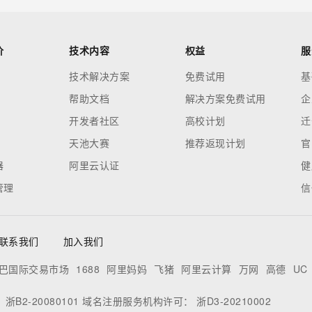
价
技术内容
权益
服
技术解决方案
免费试用
基
帮助文档
解决方案免费试用
企
开发者社区
高校计划
迁
天池大赛
推荐返现计划
官
器
阿里云认证
健
管理
信
联系我们
加入我们
巴国际交易市场
1688
阿里妈妈
飞猪
阿里云计算
万网
高德
UC
：
浙B2-20080101
域名注册服务机构许可：
浙D3-20210002