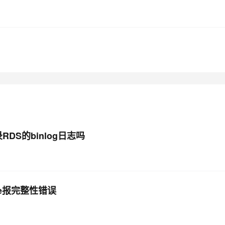
AI 应用
10分钟微调：让0.6B模型媲美235B模
多模态数据信
型
依托云原生高可用架构,实现Dify私有化部署
用1%尺寸在特定领域达到大模型90%以上效果
一个 AI 助手
超强辅助，Bol
即刻拥有 DeepSeek-R1 满血版
在企业官网、通讯软件中为客户提供 AI 客服
多种方案随心选，轻松解锁专属 DeepSeek
DS的binlog日志吗
为None报完整性错误