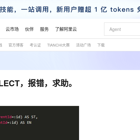
云市场
伙伴
服务
了解阿里云
践
官方博客
考认证
TIANCHI大赛
活动广场
下载
AI 特惠
数据与 API
成为产品伙伴
企业增值服务
最佳实践
价格计算器
AI 场景体
基础软件
产品伙伴合
阿里云认证
市场活动
配置报价
大模型
自助选配和估算价格
新方式
睿译宝，AI翻译排版一步到位
智启 AI 普惠权益
产品生态集成认证中心
企业支持计划
云上春晚
域名与网站
千问官方 MaaS 平台，为开发者和 Agent 而生，新用户赠送 1 亿 + tokens 额度
Qwen Aud
AI Coding
阿里云Maa
2026 阿里云
云服务器 E
为企业打
数据集
Windows
大模型认证
模型
NEW
NEW
交付可用成果
值低价云产品抢先购
上传文档即自动完成翻译和格式还原
至高享 1亿+免费 tokens，加速 Al 应用落地
提供智能易用的域名与建站服务
智能编程，一键
安全可靠、
产品生态伙伴
专家技术服务
云上奥运之旅
弹性计算合作
阿里云中企出
手机三要素
宝塔 Linux
全部认证
ELECT，报错，求助。
价格优势
有专属领域专家
GLM-5.2：长任务时代开源旗舰模型
阿里云 OPC 创新助力计划
千问大模型
即刻拥有 DeepS
AI 电商营销
对象存储 O
大模型
产品生态伙伴工作台
企业增值服务台
云栖战略参考
云存储合作计
云栖大会
身份实名认证
CentOS
训练营
推动算力普惠，释放技术红利
最高返9万
多领域专家智能体,一键组建 AI 虚拟交付团队
快速构建应用程序和网站，即刻迈出上云第一步
至高百万元 Token 补贴，加速一人公司成长
多元化、高性能、安全可靠的大模型服务
真正可用的 1M 上下文,一次完成代码全链路开发
轻松解锁专属 Dee
从图文生成到
云上的中国
数据库合作计
活动全景
短信
Docker
图片和
站式影视创作平台
Hermes Agent，打造自进化智能体
Token Plan 模型订阅计划
数字证书管理服务（原SSL证书）
5 分钟轻松部署
AI 广告创作
无影云电脑
企业成长
NEW
信息公告
看见新力量
云网络合作计
OCR 文字识别
JAVA
证享300元代金券
可视化编排打通从文字构思到成片全链路闭环
全托管，含MySQL、PostgreSQL、SQL Server、MariaDB多引擎
自主进化，持久记忆，越用越聪明
Qwen3.8-Max 首发尝鲜，限时加量 10 倍，夜间低至2折
实现全站HTTPS，呈现可信的WEB访问
图文、视频一
随时随地安
魔搭 Mode
Kimi-K3
HappyHors
NEW
loud
服务实践
官网公告
金融模力时刻
Salesforce O
版
发票查验
全能环境
Claude Code + GStack 打造工程团队
千问办公，限时限量积分加倍
Qoder
低代码高效构
AI 建站
短信服务
型
NEW
作计划
Kimi 最新旗舰模型，长程编程与推理利器
让文字生成流
计划
创新中心
魔搭 ModelSc
健康状态
理服务
让AI从“聊天伙伴”进化为能干活的“数字员工”
安装技能 GStack，拥有专属 AI 工程团队
你的AI工作搭子，覆盖日常办公高频场景
面向真实软件的智能体编程平台
0 代码专业建
客户案例
天气预报查询
操作系统
态合作计划