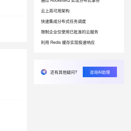
通过 RocketMQ 实现分布式事务
云上高可用架构
息提取
与 AI 智能体进行实时音视频通话
快速集成分布式任务调度
从文本、图片、视频中提取结构化的属性信息
构建支持视频理解的 AI 音视频实时通话应用
限制企业仅使用已批准的云服务
t.diy 一步搞定创意建站
构建大模型应用的安全防护体系
通过自然语言交互简化开发流程,全栈开发支持
通过阿里云安全产品对 AI 应用进行安全防护
利用 Redis 缓存实现极速响应
还有其他疑问?
咨询AI助理