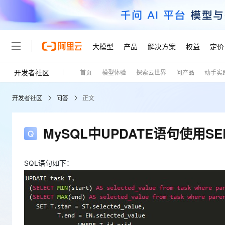
大模型
产品
解决方案
权益
定价
开发者社区
首页
模型体验
探索云世界
问产品
动手实
大模型
产品
解决方案
权益
定价
云市场
伙伴
服务
了解阿里云
精选产品
精选解决方案
普惠上云
产品定价
精选商城
成为销售伙伴
售前咨询
为什么选择阿里云
千问AI平台
开发者社区
问答
正文
了解云产品的定价详情
大模型服务平台百炼
千问办公，解锁你的工作
普惠上云 官方力荐
分销伙伴
在线服务
网站建设
什么是云计算
大
大模型服务与应用平台
企业级Agent产品，直接
云服务器38元/年起，超
咨询伙伴
多端小程序
技术领先
MySQL中UPDATE语句使用S
云上成本管理
售后服务
轻量应用服务器
Agency Agents：拥
官方推荐返现计划
大模型
精选产品
精选解决方案
Salesforce 国际版订阅
稳定可靠
管理和优化成本
推荐新用户得奖励，单订单
销售伙伴合作计划
自助服务
友盟天域
安全合规
人工智能与机器学习
AI
SQL语句如下：
文本生成
云数据库 RDS
HappyHorse 打造一
云工开物
无影生态合作计划
在线服务
观测云
分析师报告
高校专属算力普惠，学生认
计算
互联网应用开发
Qwen3.8-Max
HOT
Salesforce On Alibaba C
工单服务
Tuya 物联网平台阿里云
研究报告与白皮书
人工智能平台 PAI
快速拥有专属 OpenClaw
大模
Consulting Partner 合
大数据
容器
智能体时代全能旗舰模型
免费试用
短信专区
一站式AI开发、训练和推
蓝凌 OA
AI 大模型销售与服务生
现代化应用