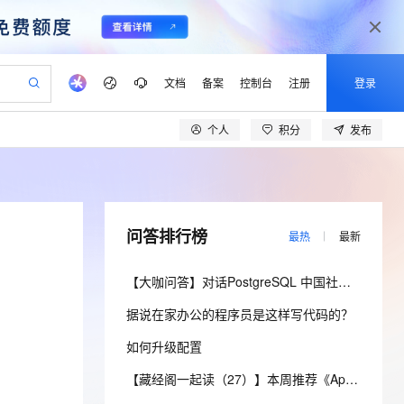
文档
备案
控制台
注册
登录
个人
积分
发布
验
作计划
器
AI 活动
专业服务
服务伙伴合作计划
开发者社区
加入我们
产品动态
服务平台百炼
阿里云 OPC 创新助力计划
一站式生成采购清单，支持单品或批量购买
io：打造专属 AI 语音助手
S产品伙伴计划（繁花）
峰会
CS
造的大模型服务与应用开发平台
一句话生成原生可编辑精美 PPT 文稿
AI 生产力先锋
Al MaaS 服务伙伴赋能合作
域名
博文
Careers
至高可申请百万元
Qwen3.8-Max 模型上线
开启高性价比 AI 编程新体验
弹性可伸缩的云计算服务
Qwen-Audio-3.0-Realtime 端到端实时语音角色扮演
输入一句话想法, 轻松生成专业的 PPT
先锋实践拓展 AI 生产力的边界
Token 补贴，五大权
计划
海大会
伙伴信用分合作计划
商标
问答
社会招聘
问答排行榜
最热
最新
益加速 OPC 成功
eek-V4-Pro
SS
一键部署幻兽帕鲁游戏服务器
飞天发布时刻
HOT
Open Search 向量检索版支
划
备案
电子书
校园招聘
pSeek-V4-Pro
视频创作，一键激活电商全链路生产力
稳定、安全、高性价比、高性能的云存储服务
一键购买专属联机服务器，轻松开启游戏
所见，即是所愿
持视频检索 Pipeline 功能
更多支持
【大咖问答】对话PostgreSQL 中国社区发起人之一，阿里云数据库高级专家 德哥
划
公司注册
镜像站
视频生成
语音识别与合成
专属 QwenPaw
漫剧工坊：一站式动画创作平台
AI 实训营
HOT
应用身份服务 (IDaaS)
据说在家办公的程序员是这样写代码的？
合作伙伴培训与认证
划
上云迁移
站生成，高效打造优质广告素材
全接入的云上超级电脑
从聊天伙伴进化为能主动干活的本地数字员工
快速生产连贯的高质量长漫剧
从基础到进阶，Agent 创客手把手教你
OpenClaw 管理能力上线
lScope
我要反馈
e-1.1-T2V
Qwen3-TTS-Flash
如何升级配置
查询合作伙伴
n Alibaba Cloud ISV 合作
代维服务
建企业门户网站
10 分钟搭建微信、支付宝小程序
MaxCompute MaxFrame 提
畅细腻的高质量视频
离线语音合成大模型，多语言方言自适应，低延迟高稳定
创新加速
ope
登录合作伙伴管理后台
【藏经阁一起读（27）】本周推荐《Apache Flink案例集（2022版）》，你有哪些心得？
我要建议
站，无忧落地极速上线
以可视化方式快速构建移动和 PC 门户网站
国内短信简单易用，安全可靠，秒级触达，全球覆盖200+国家和地区。
高效部署网站，快速应用到小程序
供自动弹性内存功能