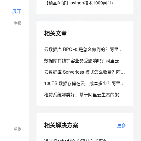
安全
【精品问答】python技术1000问(1)
我要投诉
e-1.1-I2V
Cosyvoice-V3-Flash
PolarDB
上云场景组合购
Milvus 弹性伸缩功能新增节
伴
展开
漫剧创作，剧本、分镜、视频高效生成
100%兼容MySQL、PostgreSQL，兼容Oracle，支持集中和分布式
覆盖90%+业务场景，专享组合折扣价
点支持范围
畅自然，细节丰富
高表现力语音合成大模型，语音克隆听感自然
VPN
estarting
举报
ernetes 版 ACK
云聚AI 严选权益
AI 原生数据库服务发布
SSL 证书
2V
Fun-ASR
，一键激活高效办公新体验
理容器应用的 K8s 服务
精选AI产品，从模型到应用全链提效
Agent 数据网关
相关文章
文戏情感细腻自然，动作戏激烈拳拳到肉，实现更强表演能力
支持中英文自由切换，具备更强的噪声鲁棒性
堡垒机
AI 用量加速计划
云原生数据库 PolarDB
防火墙
云数据库 RPO=0 是怎么做到的？阿里云 PolarDB 三副本 + 物理复制解析
、识别商机，让客服更高效、服务更出色。
新老同享，达量后返
Agentic Database 发布
主机安全
应用
数据库在线扩容业务受影响吗？阿里云 PolarDB 秒级弹性无感变配解析
云数据库 Serverless 模式怎么收费？阿里云 PolarDB Serverless 按需计费解析
千问办公
NEW
AI 应用及服务市场
的智能体编程平台
一站式AI生产力平台
100TB 数据存储在云上成本多少？阿里云 PolarDB 存算分离省成本解析
AI 应用
伶鹊
租赁系统哪类好：基于阿里云生态的架构设计与选型考量
企业级人与Agent协作平台，接入和调度多个数字员工
智能客服平台，对话机器人、对话分析、智能外呼
大模型
大模型服务平台百炼 - 全妙
自然语言处理
应用创作平台
多模态内容创作工具，已接入 DeepSeek
相关解决方案
数据标注
更多
举报
机器学习