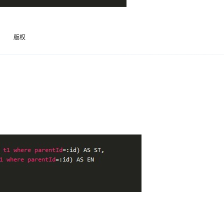
Deepseek-v4-pro
HappyHors
同享
万小智 AI 建站低至 15元/月
Qoder CN
AI 短剧/漫剧
云原生数据库 
快递物流查询
WordPress
成为服务伙
高校合作
点，立即开启云上创新
覆盖公网/内网、递归/权威、移动APP等全场景解析服务
送.CN域名，送备案服务码
基于千问大模型等，支持代码智能生成、研发智能问答
AI助力短剧
态智能体模型
旗舰 MoE 大模型，百万上下文与顶尖推理能力
图生视频，流
Ubuntu
nRollbackException: Deadlock found when trying to get lock; try r
服务生态伙伴
云工开物
企业应用
版权
Works
Night Plan 支持 Qwen 3.8-Max
云原生大数据计算服务 MaxCompute
AI 办公
容器服务 Kub
NEW
GLM-5.2
Wan2.7-T
Red Hat
30+ 款产品免费体验
Data Agent 驱动的一站式 Data+AI 开发治理平台
夜间 5 折，Qwen/Meoo/TokenPlan 客户专享
面向分析的企业级SaaS模式云数据仓库
AI智能应用
提供一站式管
科研合作
视觉 Coding、空间感知、多模态思考等全面升级
1M上下文，专为长程任务能力而生
ERP
堂（旗舰版）
SUSE
智能客服
CRM
防护产品
2个月
自动承接线索
建站小程序
OA 办公系统
AI 应用构建
大模型原生
力提升
财税管理
模板建站
Qoder
大模型服务平台百炼-应用模版
HOT
NEW
面向真实软件
个人版上线、团队版降价；千问3.8-Max首发发尝鲜
丰富多元化的应用模版和解决方案
400电话
定制建站
万有无界
大模型服务平台百炼-智能体
方案
广告营销
模板小程序
的模型效果
灵活可视化地构建企业级 Agent
定制小程序
秒悟
人工智能平台 PAI
APP 开发
云端极速 AI 
新一代 AI 视频生成模型，深度适配广告营销等场景
AI Native 的算法工程平台，一站式完成建模、训练、推理服务部署
建站系统