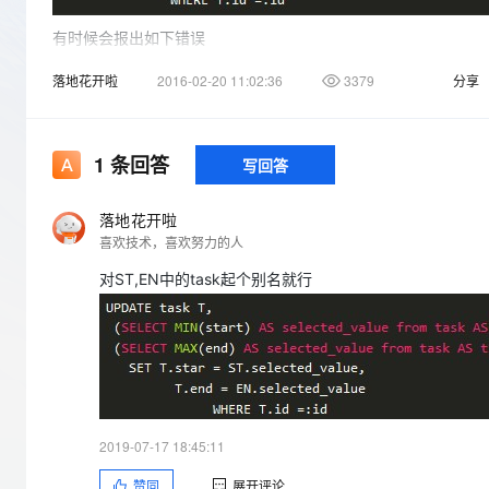
存储
天池大赛
Qwen3.7-Plus
云解析DNS
解决方案免费试用 新老
电子合同
有时候会报出如下错误
最高领取价值200元试用
能看、能想、能动手的多模
安全
网络与CDN
AI 算法大赛
畅捷通
Caused by: com.mysql.jdbc.exceptions.jdbc4.MySQLTransactio
落地花开啦
2016-02-20 11:02:36
3379
分享
大数据开发治理平台 Data
AI 产品 免费试用
网络
安全
云开发大赛
Qwen3-VL-Plus
transaction
Tableau 订阅
1亿+ 大模型 tokens 和 
怎么解？
可观测
入门学习赛
中间件
AI空中课堂在线直播课
云防火墙
140+云产品 免费试用
1
条回答
写回答
上云与迁云
云原生的云上边界网络安全
产品新客免费试用，最长1
数据库
生态解决方案
大模型服务
企业出海
大模型ACA认证体验
落地花开啦
大数据计算
喜欢技术，喜欢努力的人
助力企业全员 AI 认知与能
行业生态解决方案
千问AI平台-Token Plan
政企业务
媒体服务
对ST,EN中的task起个别名就行
开发者生态解决方案
企业服务与云通信
千问AI平台-模型体验
AI 开发和 AI 应用解决
在线体验全尺寸、多种模态
域名与网站
Happy 系列大模型
终端用户计算
Serverless
2019-07-17 18:45:11
赞同
展开评论
开发工具