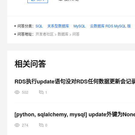
大模型解决方案
迁移与运维管理
快速部署 Dify，高效搭建 
专有云
问答分类：
SQL
关系型数据库
MySQL
云数据库 RDS MySQL 版
问答地址：
开发者社区
>
数据库
>
问答
10 分钟在聊天系统中增加
相关问答
RDS执行update语句没对RDS任何数据更新会记录R
502
1
[python, sqlalchemy, mysql] update外键
274
0