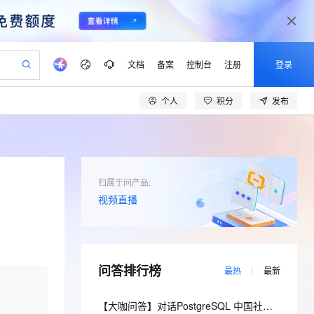
文档
备案
控制台
注册
登录
个人
积分
发布
验
作计划
器
AI 活动
专业服务
服务伙伴合作计划
开发者社区
加入我们
产品动态
服务平台百炼
阿里云 OPC 创新助力计划
一站式生成采购清单，支持单品或批量购买
可编辑精美 PPT 文稿
S产品伙伴计划（繁花）
峰会
CS
造的大模型服务与应用开发平台
Agency Agents：拥有专属领域专家
AI 生产力先锋
Al MaaS 服务伙伴赋能合作
域名
博文
Careers
至高可申请百万元
Qwen3.8-Max 模型上线
 轻松生成专业的 PPT
开启高性价比 AI 编程新体验
弹性可伸缩的云计算服务
先锋实践拓展 AI 生产力的边界
多领域专家智能体,一键组建 AI 虚拟交付团队
Token 补贴，五大权
计划
海大会
伙伴信用分合作计划
商标
问答
社会招聘
归属于问产品:
益加速 OPC 成功
帕鲁游戏服务器
SS
HappyHorse 打造一站式影视创作平台
飞天发布时刻
HOT
Open Search 向量检索版支
视频直播
划
备案
电子书
校园招聘
联机服务器，轻松开启游戏
视频创作，一键激活电商全链路生产力
稳定、安全、高性价比、高性能的云存储服务
所见，即是所愿
持视频检索 Pipeline 功能
可视化编排打通从文字构思到成片全链路闭环
更多支持
划
公司注册
镜像站
视频生成
语音识别与合成
 智能体与工作流应用
漫剧工坊：一站式动画创作平台
AI 实训营
应用身份服务 (IDaaS)
合作伙伴培训与认证
划
上云迁移
站生成，高效打造优质广告素材
全接入的云上超级电脑
通过阿里云百炼高效搭建AI应用,助力高效开发
快速生产连贯的高质量长漫剧
从基础到进阶，Agent 创客手把手教你
OpenClaw 管理能力上线
lScope
我要反馈
e-1.1-T2V
Qwen3-TTS-Flash
问答排行榜
查询合作伙伴
最热
最新
n Alibaba Cloud ISV 合作
代维服务
建企业门户网站
10 分钟搭建微信、支付宝小程序
MaxCompute MaxFrame 提
畅细腻的高质量视频
离线语音合成大模型，多语言方言自适应，低延迟高稳定
创新加速
ope
登录合作伙伴管理后台
我要建议
站，无忧落地极速上线
以可视化方式快速构建移动和 PC 门户网站
国内短信简单易用，安全可靠，秒级触达，全球覆盖200+国家和地区。
高效部署网站，快速应用到小程序
供自动弹性内存功能
【大咖问答】对话PostgreSQL 中国社区发起人之一，阿里云数据库高级专家 德哥