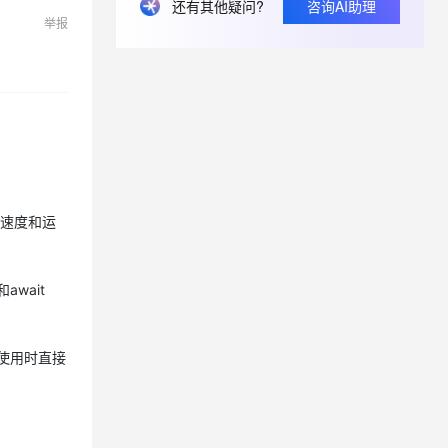
还有其他疑问?
咨询AI助理
举报
息提取
与 AI 智能体进行实时音视频通话
从文本、图片、视频中提取结构化的属性信息
构建支持视频理解的 AI 音视频实时通话应用
t.diy 一步搞定创意建站
构建大模型应用的安全防护体系
通过自然语言交互简化开发流程,全栈开发支持
通过阿里云安全产品对 AI 应用进行安全防护
加载速度和运
await
次使用时直接