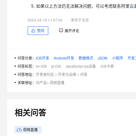
如果以上方法仍无法解决问题，可以考虑联系阿里云直
2024-03-19 11:07:00
发布于北京
赞同
展开评论
问答分类：
iOS开发
Android开发
数据格式
JSON
小程序
开发
问答标签：
im iOS
js iOS
JavaScript ios设备
iOS卡顿
问答地址：
开发者社区
>
开发与运维
>
问答
关联地址：
问产品
>
视频直播
相关问答
视频直播