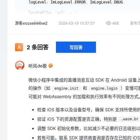
存储
天池大赛
Qwen3.7-Plus
    logLevel
:
 ImLogLevel
.
ERROR
,
 ImLogLevel
.
DBUG

云解析DNS
解决方案免费试用 新老
电子合同
最高领取价值200元试用
能看、能想、能动手的多模
安全
网络与CDN
    locateFile
:
(
url
)
=>
{
AI 算法大赛
畅捷通
if
(
url
.
endsWith
(
'.wasm'
)
)
{
游客xrozxe64i6ve2
2024-03-19 10:37:37
468
发布
大数据开发治理平台 Data
AI 产品 免费试用
网络
return
'/pages/promotion/static/alivc-im.w
安全
云开发大赛
Qwen3-VL-Plus
Tableau 订阅
}
1亿+ 大模型 tokens 和 
return
 url
;
可观测
入门学习赛
中间件
AI空中课堂在线直播课
}
,
云防火墙
140+云产品 免费试用
}
)
;
2
条回答
写回答
上云与迁云
云原生的云上边界网络安全
产品新客免费试用，最长1
数据库
生态解决方案
大模型服务
企业出海
大模型ACA认证体验
大数据计算
听风de歌
助力企业全员 AI 认知与能
行业生态解决方案
await
 engine
.
login
(
{
千问AI平台-Token Plan
政企业务
    user
:
{
媒体服务
微信小程序中集成的直播消息互动 SDK 在 Android
        userId
:
 userId
,
开发者生态解决方案
        userExtension
:
 JSON
.
stringify
(
userExtension
)
,
的操作（如
和
）变慢可
企业服务与云通信
engine.init
engine.login
}
,
千问AI平台-模型体验
AI 开发和 AI 应用解决
可能对 WebAssembly 的加载和执行效率有不同处理
    userAuth
:
 info
,
在线体验全尺寸、多种模态
域名与网站
}
)
;
检查 iOS 版本以及设备型号，确保 SDK 支持所使用的
Happy 系列大模型
终端用户计算
验证 iOS 下的资源配置是否正确，特别是
.wasm.br
Serverless
// 进入群组
调整 SDK 初始化参数，比如减少不必要的日志级别
async
enterGroupManager
(
groupId
,
 groupManager
,
 message
若有可能，联系 SDK 提供商查询是否存在已知的 i
await
 groupManager
.
joinGroup
(
groupId
)
;
开发工具