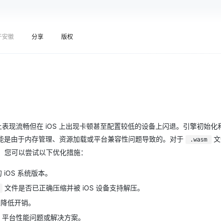
Deepseek-v4-pro
HappyHors
同享
万小智 AI 建站低至 15元/月
Qoder CN
AI 短剧/漫剧
云原生数据库 
快递物流查询
WordPress
成为服务伙
高校合作
点，立即开启云上创新
覆盖公网/内网、递归/权威、移动APP等全场景解析服务
送.CN域名，送备案服务码
基于千问大模型等，支持代码智能生成、研发智能问答
AI助力短剧
态智能体模型
旗舰 MoE 大模型，百万上下文与顶尖推理能力
图生视频，流
Ubuntu
服务生态伙伴
云工开物
企业应用
于安徽
分享
版权
Works
Night Plan 支持 Qwen 3.8-Max
云原生大数据计算服务 MaxCompute
AI 办公
容器服务 Kub
asm.br'
;
NEW
GLM-5.2
Wan2.7-T
Red Hat
30+ 款产品免费体验
Data Agent 驱动的一站式 Data+AI 开发治理平台
夜间 5 折，Qwen/Meoo/TokenPlan 客户专享
面向分析的企业级SaaS模式云数据仓库
AI智能应用
提供一站式管
科研合作
视觉 Coding、空间感知、多模态思考等全面升级
1M上下文，专为长程任务能力而生
ERP
堂（旗舰版）
SUSE
智能客服
CRM
防护产品
2个月
自动承接线索
建站小程序
OA 办公系统
AI 应用构建
大模型原生
力提升
财税管理
模板建站
Qoder
大模型服务平台百炼-应用模版
HOT
NEW
 设备上表现流畅但在 iOS 上出现卡顿甚至配置较低的设备上闪退。引擎初始
面向真实软件
个人版上线、团队版降价；千问3.8-Max首发发尝鲜
丰富多元化的应用模版和解决方案
400电话
定制建站
能是由于内存管理、资源加载或平台兼容性问题导致的。对于
文
.wasm
万有无界
大模型服务平台百炼-智能体
方案
广告营销
模板小程序
方式。您可以尝试以下优化措施：
的模型效果
灵活可视化地构建企业级 Agent
定制小程序
 iOS 系统版本。
秒悟
人工智能平台 PAI
APP 开发
文件是否已正确压缩并被 iOS 设备支持解压。
云端极速 AI 
新一代 AI 视频生成模型，深度适配广告营销等场景
AI Native 的算法工程平台，一站式完成建模、训练、推理服务部署
建站系统
以降低开销。
Manager
)
{
OS 平台性能问题或解决方案。