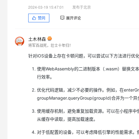
大模型解决方案
const
 groupInfo 
=
await
 groupManager
.
queryGroup
(
gr
2024-03-19 15:47:01
发布于北京
}
,
迁移与运维管理
快速部署 Dify，高效搭建 
赞同
展开评论
专有云
10 分钟在聊天系统中增加
土木林森
将军百战死，壮士十年归！
针对iOS设备上存在卡顿问题，可以尝试以下方法进行优
使用WebAssembly的二进制版本（.wasm）替换文本
行效率。
优化代码逻辑，减少不必要的操作。例如，在enterGroupMana
groupManager.queryGroup(groupId)合
使用缓存机制，避免重复加载资源。可以在小程序中使
从缓存中读取，提高加载速度。
对于低配置的设备，可以考虑降低引擎的性能需求。