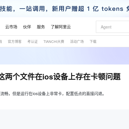
云市场
伙伴
服务
了解阿里云
践
官方博客
考认证
TIANCHI大赛
活动广场
下载
AI 特惠
数据与 API
成为产品伙伴
企业增值服务
最佳实践
价格计算器
AI 场景体
基础软件
产品伙伴合
阿里云认证
市场活动
配置报价
大模型
自助选配和估算价格
步到位
智启 AI 普惠权益
产品生态集成认证中心
企业支持计划
云上春晚
域名与网站
Qwen Audio：打造专属 AI 语音助手
千问官方 MaaS 平台，为开发者和 Agent 而生，新用户赠送 1 亿 + tokens 额度
一句话生成原生
AI Coding
阿里云Maa
2026 阿里云
云服务器 E
为企业打
数据集
Windows
大模型认证
模型
NEW
NEW
格式还原
值低价云产品抢先购
至高享 1亿+免费 tokens，加速 Al 应用落地
提供智能易用的域名与建站服务
Qwen-Audio-3.0-Realtime 端到端实时语音角色扮演
输入一句话想法,
智能编程，一键
安全可靠、
产品生态伙伴
专家技术服务
云上奥运之旅
弹性计算合作
阿里云中企出
手机三要素
宝塔 Linux
全部认证
wasm.br这两个文件在ios设备上存在卡顿问题
价格优势
开源旗舰模型
即刻拥有 DeepSeek-V4-Pro
阿里云 OPC 创新助力计划
千问大模型
一键部署幻兽
AI 电商营销
对象存储 O
大模型
产品生态伙伴工作台
企业增值服务台
云栖战略参考
云存储合作计
云栖大会
身份实名认证
CentOS
训练营
推动算力普惠，释放技术红利
最高返9万
真正可用的 1M 上下文,一次完成代码全链路开发
快速构建应用程序和网站，即刻迈出上云第一步
轻松解锁专属 DeepSeek-V4-Pro
至高百万元 Token 补贴，加速一人公司成长
多元化、高性能、安全可靠的大模型服务
一键购买专属
从图文生成到
云上的中国
数据库合作计
活动全景
短信
Docker
上很流畅，但是运行在ios设备上非常卡，配置低点的直接闪退。
图片和
自进化智能体
5 分钟轻松部署专属 QwenPaw
Token Plan 模型订阅计划
数字证书管理服务（原SSL证书）
高效搭建 AI
AI 广告创作
无影云电脑
企业成长
NEW
HOT
信息公告
看见新力量
云网络合作计
OCR 文字识别
JAVA
越聪明
证享300元代金券
全托管，含MySQL、PostgreSQL、SQL Server、MariaDB多引擎
Qwen3.8-Max 首发尝鲜，限时加量 10 倍，夜间低至2折
实现全站HTTPS，呈现可信的WEB访问
从聊天伙伴进化为能主动干活的本地数字员工
图文、视频一
随时随地安
魔搭 Mode
Kimi-K3
HappyHors
NEW
loud
服务实践
官网公告
金融模力时刻
Salesforce O
版
发票查验
全能环境
Claude Code + GStack 打造工程团队
千问办公，限时限量积分加倍
Qoder
低代码高效构
AI 建站
短信服务
型
NEW
作计划
Kimi 最新旗舰模型，长程编程与推理利器
让文字生成流
计划
创新中心
魔搭 ModelSc
健康状态
理服务
让AI从“聊天伙伴”进化为能干活的“数字员工”
安装技能 GStack，拥有专属 AI 工程团队
你的AI工作搭子，覆盖日常办公高频场景
面向真实软件的智能体编程平台
0 代码专业建
客户案例
天气预报查询
操作系统
态合作计划