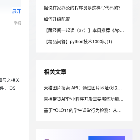
安全
我要投诉
e-1.1-I2V
Cosyvoice-V3-Flash
PolarDB
上云场景组合购
Milvus 弹性伸缩功能新增节
伴
据说在家办公的程序员是这样写代码的？
展开
漫剧创作，剧本、分镜、视频高效生成
100%兼容MySQL、PostgreSQL，兼容Oracle，支持集中和分布式
覆盖90%+业务场景，专享组合折扣价
点支持范围
畅自然，细节丰富
高表现力语音合成大模型，语音克隆听感自然
VPN
如何升级配置
举报
ernetes 版 ACK
云聚AI 严选权益
AI 原生数据库服务发布
SSL 证书
2V
Fun-ASR
【藏经阁一起读（27）】本周推荐《Apache Flink案例集（2022版）》，你有哪些心得？
，一键激活高效办公新体验
理容器应用的 K8s 服务
精选AI产品，从模型到应用全链提效
Agent 数据网关
文戏情感细腻自然，动作戏激烈拳拳到肉，实现更强表演能力
支持中英文自由切换，具备更强的噪声鲁棒性
堡垒机
【精品问答】python技术1000问(1)
AI 用量加速计划
云原生数据库 PolarDB
防火墙
、识别商机，让客服更高效、服务更出色。
新老同享，达量后返
Agentic Database 发布
主机安全
应用
相关文章
千问办公
NEW
AI 应用及服务市场
化和与之相关
的智能体编程平台
一站式AI生产力平台
天猫图片搜索 API：通过图片地址获取天猫相似商品
件，iOS
AI 应用
伶鹊
直播带货APP/小程序开发需要哪些功能？完整功能模块清单解析
企业级人与Agent协作平台，接入和调度多个数字员工
智能客服平台，对话机器人、对话分析、智能外呼
大模型
基于YOLO11的学生课堂行为检测：从数据标注到云上训练实践
大模型服务平台百炼 - 全妙
自然语言处理
应用创作平台
多模态内容创作工具，已接入 DeepSeek
数据标注
机器学习