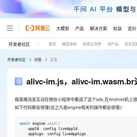
大模型
产品
解决方案
权益
定价
开发者社区
首页
模型体验
探索云世界
问产品
动手实
大模型
产品
解决方案
权益
定价
云市场
伙伴
服务
了解阿里云
精选产品
精选解决方案
普惠上云
产品定价
精选商城
成为销售伙伴
售前咨询
为什么选择阿里云
千问AI平台
开发者社区
问答
正文
了解云产品的定价详情
大模型服务平台百炼
睿译宝，AI翻译排版一
普惠上云 官方力荐
分销伙伴
在线服务
网站建设
什么是云计算
大
大模型服务与应用平台
上传文档即自动完成翻译和
云服务器38元/年起，超
咨询伙伴
多端小程序
技术领先
alivc-im.js，alivc-im.
云上成本管理
售后服务
轻量应用服务器
GLM-5.2：长任务时代
官方推荐返现计划
大模型
精选产品
精选解决方案
Salesforce 国际版订阅
稳定可靠
管理和优化成本
推荐新用户得奖励，单订单
销售伙伴合作计划
自助服务
友盟天域
安全合规
人工智能与机器学习
AI
做直播消息互动在微信小程序中集成了这个sdk,在Android机
文本生成
云数据库 RDS
Hermes Agent，打造
云工开物
无影生态合作计划
在线服务
如下代码都会很慢(总之凡是engine相关的操作都会很慢)：
观测云
分析师报告
自主进化，持久记忆，越用
高校专属算力普惠，学生认
计算
互联网应用开发
Qwen3.8-Max
HOT
Salesforce On Alibaba C
工单服务
Tuya 物联网平台阿里云
研究报告与白皮书
人工智能平台 PAI
快速拥有专属 OpenClaw
大模
Consulting Partner 合
大数据
容器
await
 engine
.
init
(
{
智能体时代全能旗舰模型
免费试用
短信专区
一站式AI开发、训练和推
    appId
:
 config
.
liveAppId
,
蓝凌 OA
AI 大模型销售与服务生
    appSign
:
 config
.
liveAppSign
,
现代化应用