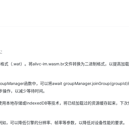
oupId
)
;
AI 应用
10分钟微调：让0.6B模型媲美235B模
多模态数据信
型
依托云原生高可用架构,实现Dify私有化部署
用1%尺寸在特定领域达到大模型90%以上效果
一个 AI 助手
超强辅助，Bol
即刻拥有 DeepSeek-R1 满血版
在企业官网、通讯软件中为客户提供 AI 客服
多种方案随心选，轻松解锁专属 DeepSeek
化：
格式（.wat）。将alivc-im.wasm.br文件转换为二进制格式，以提高
ger函数中，可以将await groupManager.joinGroup(groupId)和
并为一个异步操作，以减少等待时间。
用本地存储或IndexedDB等技术，将已经加载过的资源缓存起来，下
例如，可以降低引擎的分辨率、帧率等参数，以降低对设备性能的要求。