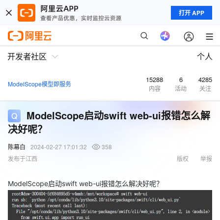
打开 APP
开发者社区
个人
15288
6
4285
ModelScope模型即服务
内容
活动
关注
ModelScope启动swift web-ui报错怎么解
决好呢？
陈幕白
2024-02-27 17:01:32
358
发布于江西
版权
举报
ModelScope启动swift web-ui报错怎么解决好呢？