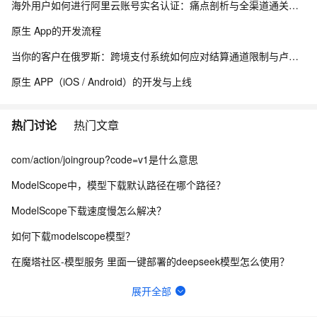
海外用户如何进行阿里云账号实名认证：痛点剖析与全渠道通关指南！！！
原生 App的开发流程
当你的客户在俄罗斯：跨境支付系统如何应对结算通道限制与卢布波动的双重挑战
原生 APP（iOS / Android）的开发与上线
热门讨论
热门文章
com/action/joingroup?code=v1是什么意思
ModelScope中，模型下载默认路径在哪个路径？
ModelScope下载速度慢怎么解决？
如何下载modelscope模型？
在魔塔社区-模型服务 里面一键部署的deepseek模型怎么使用？
零门槛玩转AI声音定制，3分钟即可复刻你的发音模型
展开全部
ModelScope中，训练好的lora能下载下来吗？