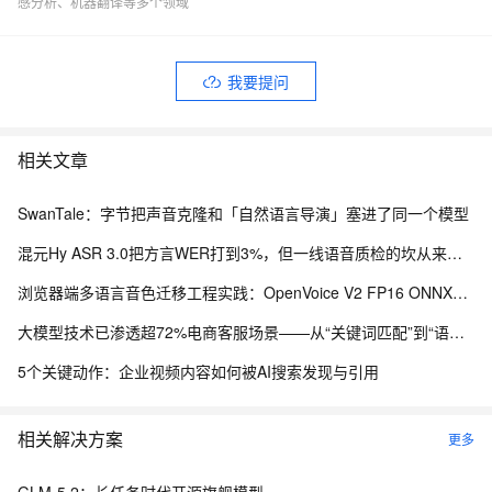
感分析、机器翻译等多个领域
我要提问
相关文章
SwanTale：字节把声音克隆和「自然语言导演」塞进了同一个模型
混元Hy ASR 3.0把方言WER打到3%，但一线语音质检的坎从来不在识别率上
浏览器端多语言音色迁移工程实践：OpenVoice V2 FP16 ONNX、WebGPU 与 ModelScope 模型分发
大模型技术已渗透超72%电商客服场景——从“关键词匹配”到“语义理解”的技术跃迁
5个关键动作：企业视频内容如何被AI搜索发现与引用
相关解决方案
更多