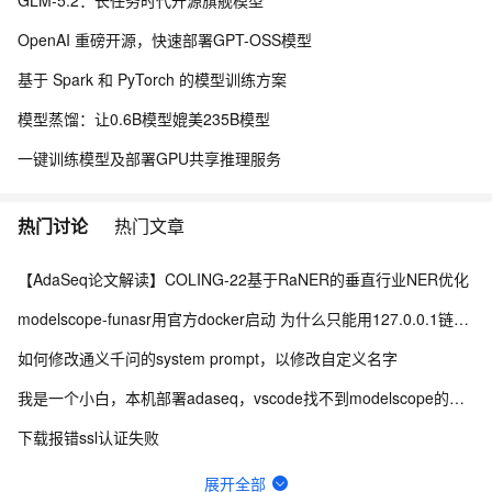
GLM-5.2：长任务时代开源旗舰模型
OpenAI 重磅开源，快速部署GPT-OSS模型
基于 Spark 和 PyTorch 的模型训练方案
模型蒸馏：让0.6B模型媲美235B模型
一键训练模型及部署GPU共享推理服务
热门讨论
热门文章
【AdaSeq论文解读】COLING-22基于RaNER的垂直行业NER优化
modelscope-funasr用官方docker启动 为什么只能用127.0.0.1链接wss？
如何修改通义千问的system prompt，以修改自定义名字
我是一个小白，本机部署adaseq，vscode找不到modelscope的module
下载报错ssl认证失败
自然语言处理大模型，对word文本格式检测
展开全部