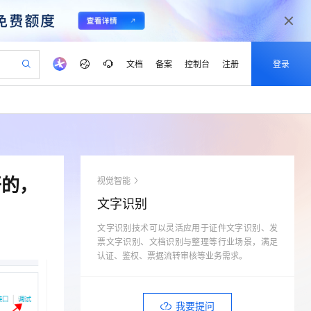
文档
备案
控制台
注册
登录
验
作计划
器
AI 活动
专业服务
服务伙伴合作计划
开发者社区
加入我们
产品动态
服务平台百炼
阿里云 OPC 创新助力计划
一站式生成采购清单，支持单品或批量购买
可编辑精美 PPT 文稿
S产品伙伴计划（繁花）
峰会
CS
造的大模型服务与应用开发平台
Agency Agents：拥有专属领域专家
AI 生产力先锋
Al MaaS 服务伙伴赋能合作
域名
博文
Careers
PolarDB Agentic Database
至高可申请百万元
 轻松生成专业的 PPT
开启高性价比 AI 编程新体验
弹性可伸缩的云计算服务
先锋实践拓展 AI 生产力的边界
发布
多领域专家智能体,一键组建 AI 虚拟交付团队
Token 补贴，五大权
计划
海大会
伙伴信用分合作计划
商标
问答
社会招聘
开的，
视觉智能
益加速 OPC 成功
帕鲁游戏服务器
SS
HappyHorse 打造一站式影视创作平台
飞天发布时刻
HOT
秒悟 Meoo CLI 支持一键部
划
备案
电子书
校园招聘
文字识别
联机服务器，轻松开启游戏
视频创作，一键激活电商全链路生产力
稳定、安全、高性价比、高性能的云存储服务
所见，即是所愿
署项目至阿里云账号
可视化编排打通从文字构思到成片全链路闭环
更多支持
划
公司注册
镜像站
视频生成
语音识别与合成
文字识别技术可以灵活应用于证件文字识别、发
 智能体与工作流应用
漫剧工坊：一站式动画创作平台
AI 实训营
Flink OSS 支持
合作伙伴培训与认证
票文字识别、文档识别与整理等行业场景，满足
划
上云迁移
站生成，高效打造优质广告素材
全接入的云上超级电脑
通过阿里云百炼高效搭建AI应用,助力高效开发
快速生产连贯的高质量长漫剧
从基础到进阶，Agent 创客手把手教你
AssumeRole 角色自定义
认证、鉴权、票据流转审核等业务需求。
lScope
我要反馈
e-1.1-T2V
Qwen3-TTS-Flash
查询合作伙伴
n Alibaba Cloud ISV 合作
代维服务
建企业门户网站
10 分钟搭建微信、支付宝小程序
百炼 Qwen3.7-Flash 系列模
畅细腻的高质量视频
离线语音合成大模型，多语言方言自适应，低延迟高稳定
创新加速
ope
登录合作伙伴管理后台
我要建议
站，无忧落地极速上线
以可视化方式快速构建移动和 PC 门户网站
国内短信简单易用，安全可靠，秒级触达，全球覆盖200+国家和地区。
高效部署网站，快速应用到小程序
型发布
我要提问