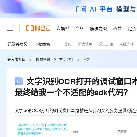
大模型
产品
解决方案
权益
定价
开发者社区
首页
免费试用
通义万相
人脸人体
大模型
产品
解决方案
权益
定价
云市场
伙伴
服务
了解阿里云
精选产品
精选解决方案
普惠上云
产品定价
精选商城
成为销售伙伴
售前咨询
为什么选择阿里云
千问AI平台
开发者社区
视觉智能
文字识别
正文
了解云产品的定价详情
大模型服务平台百炼
睿译宝，AI翻译排版一
普惠上云 官方力荐
分销伙伴
在线服务
网站建设
什么是云计算
大
大模型服务与应用平台
上传文档即自动完成翻译和
云服务器38元/年起，超
咨询伙伴
多端小程序
技术领先
文字识别OCR打开的调试窗口
云上成本管理
售后服务
轻量应用服务器
GLM-5.2：长任务时代
官方推荐返现计划
大模型
精选产品
精选解决方案
Salesforce 国际版订阅
稳定可靠
最终给我一个不适配的sdk代码？
管理和优化成本
推荐新用户得奖励，单订单
销售伙伴合作计划
自助服务
友盟天域
安全合规
人工智能与机器学习
AI
文本生成
云数据库 RDS
Hermes Agent，打造
云工开物
无影生态合作计划
在线服务
观测云
分析师报告
自主进化，持久记忆，越用
高校专属算力普惠，学生认
文字识别OCR打开的调试窗口本身就是从我购买的服务提供的链
计算
互联网应用开发
Qwen3.8-Max
HOT
Salesforce On Alibaba C
工单服务
Tuya 物联网平台阿里云
研究报告与白皮书
人工智能平台 PAI
快速拥有专属 OpenClaw
大模
Consulting Partner 合
大数据
容器
智能体时代全能旗舰模型
免费试用
短信专区
一站式AI开发、训练和推
蓝凌 OA
AI 大模型销售与服务生
现代化应用