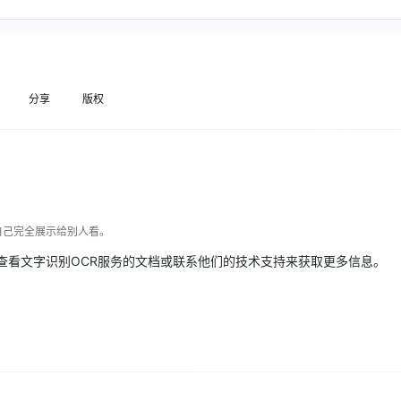
Deepseek-v4-pro
HappyHors
同享
万小智 AI 建站低至 15元/月
Qoder CN
AI 短剧/漫剧
云原生数据库 
快递物流查询
WordPress
成为服务伙
高校合作
点，立即开启云上创新
覆盖公网/内网、递归/权威、移动APP等全场景解析服务
送.CN域名，送备案服务码
基于千问大模型等，支持代码智能生成、研发智能问答
AI助力短剧
态智能体模型
旗舰 MoE 大模型，百万上下文与顶尖推理能力
图生视频，流
Ubuntu
服务生态伙伴
云工开物
企业应用
Works
Night Plan 支持 Qwen 3.8-Max
云原生大数据计算服务 MaxCompute
AI 办公
容器服务 Kub
NEW
GLM-5.2
Wan2.7-T
Red Hat
30+ 款产品免费体验
Data Agent 驱动的一站式 Data+AI 开发治理平台
夜间 5 折，Qwen/Meoo/TokenPlan 客户专享
面向分析的企业级SaaS模式云数据仓库
AI智能应用
提供一站式管
科研合作
分享
版权
视觉 Coding、空间感知、多模态思考等全面升级
1M上下文，专为长程任务能力而生
ERP
堂（旗舰版）
SUSE
智能客服
CRM
防护产品
2个月
自动承接线索
建站小程序
OA 办公系统
AI 应用构建
大模型原生
力提升
财税管理
模板建站
Qoder
大模型服务平台百炼-应用模版
HOT
NEW
面向真实软件
个人版上线、团队版降价；千问3.8-Max首发发尝鲜
丰富多元化的应用模版和解决方案
自己完全展示给别人看。
400电话
定制建站
以查看文字识别OCR服务的文档或联系他们的技术支持来获取更多信息。
万有无界
大模型服务平台百炼-智能体
方案
广告营销
模板小程序
的模型效果
灵活可视化地构建企业级 Agent
定制小程序
秒悟
人工智能平台 PAI
APP 开发
云端极速 AI 
新一代 AI 视频生成模型，深度适配广告营销等场景
AI Native 的算法工程平台，一站式完成建模、训练、推理服务部署
建站系统