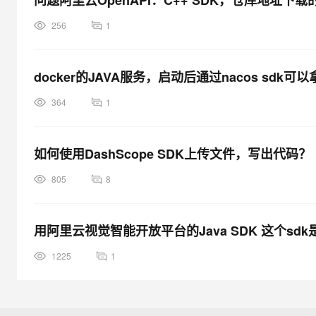
问题阿里云OpenAPI：C++ SDK，仓库地址
256
1
docker的JAVA服务，启动后通过nacos sdk可
364
1
如何使用DashScope SDK上传文件，写出代码？
805
8
用阿里云视觉智能开放平台的Java SDK 这个sd
1225
1