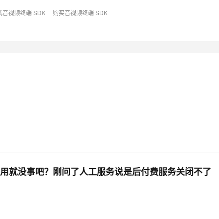
试音视频终端 SDK
购买音视频终端 SDK
AI 应用
10分钟微调：让0.6B模型媲美235B模
多模态数据信
型
依托云原生高可用架构,实现Dify私有化部署
用1%尺寸在特定领域达到大模型90%以上效果
一个 AI 助手
超强辅助，Bol
即刻拥有 DeepSeek-R1 满血版
在企业官网、通讯软件中为客户提供 AI 客服
多种方案随心选，轻松解锁专属 DeepSeek
不用就没事吧？刚问了人工服务说是后付费服务关闭不了