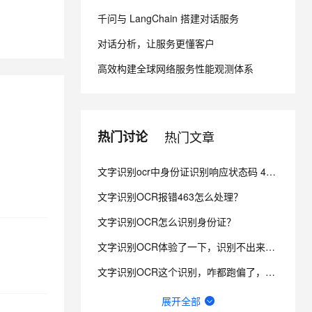
千问与 LangChain 搭建对话服务
息提取
与 AI 智能体进行实时音视频通话
对话分析，让服务更懂客户
从文本、图片、视频中提取结构化的属性信息
构建支持视频理解的 AI 音视频实时通话应用
高效构建全球网络服务性能观测体系
t.diy 一步搞定创意建站
构建大模型应用的安全防护体系
通过自然语言交互简化开发流程,全栈开发支持
通过阿里云安全产品对 AI 应用进行安全防护
热门讨论
热门文章
文字识别ocr中身份证识别响应状态码 463 什么意思？
文字识别OCR报错463怎么处理？
文字识别OCR怎么识别身份证？
文字识别OCR体验了一下，识别不出来，麻烦帮我看下怎么解决？
文字识别OCR这个识别，咋都跑偏了，而且非常不准，请问，如何改善？
ocr通用文字识别后付费和资源包价格是不一样吗？
展开全部