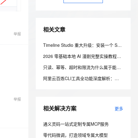
安全
我要投诉
e-1.1-I2V
Cosyvoice-V3-Flash
PolarDB
上云场景组合购
伴
Qoder CN V1.7.0 发布
漫剧创作，剧本、分镜、视频高效生成
100%兼容MySQL、PostgreSQL，兼容Oracle，支持集中和分布式
覆盖90%+业务场景，专享组合折扣价
畅自然，细节丰富
高表现力语音合成大模型，语音克隆听感自然
VPN
ernetes 版 ACK
云聚AI 严选权益
云安全中心 AI BAS 智能自动
SSL 证书
2V
Fun-ASR
相关文章
，一键激活高效办公新体验
理容器应用的 K8s 服务
精选AI产品，从模型到应用全链提效
化模拟渗透攻击产品发布
举报
文戏情感细腻自然，动作戏激烈拳拳到肉，实现更强表演能力
支持中英文自由切换，具备更强的噪声鲁棒性
堡垒机
AI 用量加速计划
DataWorks ChatBI 会话支持
Timeline Studio 重大升级：安装一个 Skill，让 AI 在一杯咖啡的时间里完成视频剪辑，并交付可编辑工程
防火墙
、识别商机，让客服更高效、服务更出色。
新老同享，达量后返
上传临时文件分析
2026 零基础本地 AI 漫剧完整实操教程（8G 笔记本显卡可用｜附可直接复制命令与代码）
主机安全
应用
只读、幂等、超时和限流为什么属于能力声明？
千问办公
NEW
AI 应用及服务市场
阿里云百炼CLI工具全功能深度解析：多模态AI自动化运维实操完整指南
的智能体编程平台
一站式AI生产力平台
AI 应用
伶鹊
企业级人与Agent协作平台，接入和调度多个数字员工
智能客服平台，对话机器人、对话分析、智能外呼
举报
大模型
相关解决方案
更多
大模型服务平台百炼 - 全妙
自然语言处理
应用创作平台
多模态内容创作工具，已接入 DeepSeek
数据标注
通义灵码一站式定制专属MCP服务
机器学习
零代码微调，打造领域专属大模型