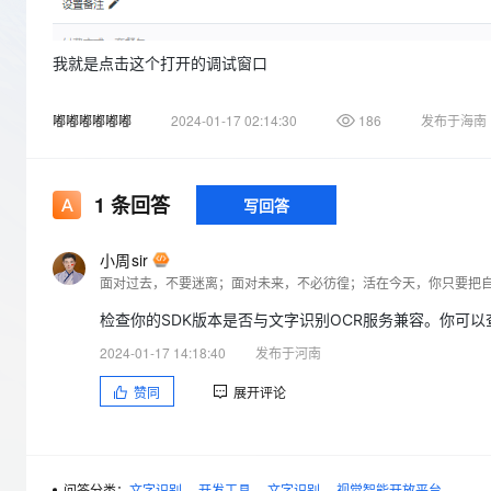
存储
天池大赛
Qwen3.7-Plus
云解析DNS
解决方案免费试用 新老
电子合同
最高领取价值200元试用
能看、能想、能动手的多模
安全
网络与CDN
AI 算法大赛
畅捷通
我就是点击这个打开的调试窗口
大数据开发治理平台 Data
AI 产品 免费试用
网络
安全
云开发大赛
Qwen3-VL-Plus
Tableau 订阅
1亿+ 大模型 tokens 和 
嘟嘟嘟嘟嘟嘟
2024-01-17 02:14:30
186
发布于海南
可观测
入门学习赛
中间件
AI空中课堂在线直播课
云防火墙
140+云产品 免费试用
上云与迁云
云原生的云上边界网络安全
产品新客免费试用，最长1
数据库
生态解决方案
1
条回答
写回答
大模型服务
企业出海
大模型ACA认证体验
大数据计算
助力企业全员 AI 认知与能
行业生态解决方案
千问AI平台-Token Plan
小周sir
政企业务
媒体服务
面对过去，不要迷离；面对未来，不必彷徨；活在今天，你只要把
开发者生态解决方案
企业服务与云通信
检查你的SDK版本是否与文字识别OCR服务兼容。你可
千问AI平台-模型体验
AI 开发和 AI 应用解决
在线体验全尺寸、多种模态
2024-01-17 14:18:40
发布于河南
域名与网站
赞同
展开评论
Happy 系列大模型
终端用户计算
Serverless
开发工具
问答分类：
文字识别
开发工具
文字识别
视觉智能开放平台