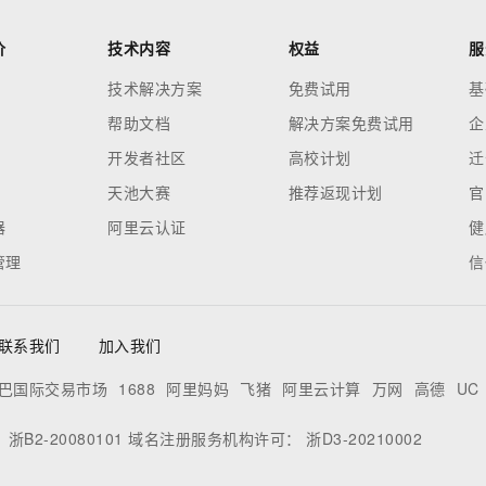
价
技术内容
权益
服
技术解决方案
免费试用
基
帮助文档
解决方案免费试用
企
开发者社区
高校计划
迁
天池大赛
推荐返现计划
官
器
阿里云认证
健
管理
信
联系我们
加入我们
巴国际交易市场
1688
阿里妈妈
飞猪
阿里云计算
万网
高德
UC
：
浙B2-20080101
域名注册服务机构许可：
浙D3-20210002