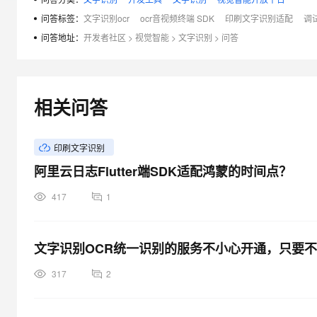
大模型解决方案
问答标签：
文字识别ocr
ocr音视频终端 SDK
印刷文字识别适配
调
迁移与运维管理
问答地址：
开发者社区
>
视觉智能
>
文字识别
>
问答
快速部署 Dify，高效搭建 
专有云
10 分钟在聊天系统中增加
相关问答
印刷文字识别
阿里云日志Flutter端SDK适配鸿蒙的时间点？
417
1
文字识别OCR统一识别的服务不小心开通，只要
317
2