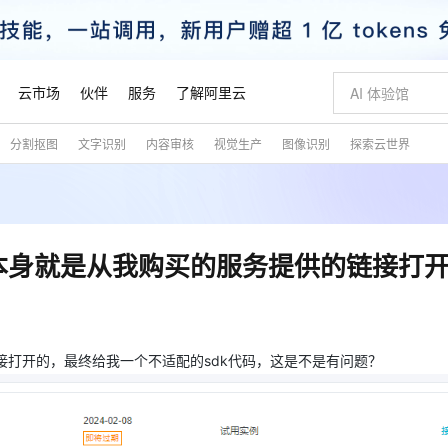
云市场
伙伴
服务
了解阿里云
分割抠图
文字识别
内容审核
视觉生产
图像识别
探索云世界
AI 特惠
数据与 API
成为产品伙伴
企业增值服务
最佳实践
价格计算器
AI 场景体
基础软件
产品伙伴合
阿里云认证
市场活动
配置报价
大模型
自助选配和估算价格
步到位
智启 AI 普惠权益
产品生态集成认证中心
企业支持计划
云上春晚
域名与网站
Qwen Audio：打造专属 AI 语音助手
千问官方 MaaS 平台，为开发者和 Agent 而生，新用户赠送 1 亿 + tokens 额度
一句话生成原生
AI Coding
阿里云Maa
2026 阿里云
云服务器 E
为企业打
数据集
Windows
大模型认证
模型
NEW
NEW
格式还原
值低价云产品抢先购
至高享 1亿+免费 tokens，加速 Al 应用落地
提供智能易用的域名与建站服务
Qwen-Audio-3.0-Realtime 端到端实时语音角色扮演
输入一句话想法,
智能编程，一键
安全可靠、
产品生态伙伴
专家技术服务
云上奥运之旅
弹性计算合作
阿里云中企出
手机三要素
宝塔 Linux
全部认证
本身就是从我购买的服务提供的链接打
价格优势
开源旗舰模型
即刻拥有 DeepSeek-V4-Pro
阿里云 OPC 创新助力计划
千问大模型
一键部署幻兽
AI 电商营销
对象存储 O
大模型
产品生态伙伴工作台
企业增值服务台
云栖战略参考
云存储合作计
云栖大会
身份实名认证
CentOS
训练营
推动算力普惠，释放技术红利
最高返9万
真正可用的 1M 上下文,一次完成代码全链路开发
快速构建应用程序和网站，即刻迈出上云第一步
轻松解锁专属 DeepSeek-V4-Pro
至高百万元 Token 补贴，加速一人公司成长
多元化、高性能、安全可靠的大模型服务
一键购买专属
从图文生成到
云上的中国
数据库合作计
活动全景
短信
Docker
图片和
自进化智能体
5 分钟轻松部署专属 QwenPaw
Token Plan 模型订阅计划
数字证书管理服务（原SSL证书）
高效搭建 AI
AI 广告创作
无影云电脑
企业成长
NEW
HOT
信息公告
看见新力量
云网络合作计
OCR 文字识别
JAVA
越聪明
证享300元代金券
全托管，含MySQL、PostgreSQL、SQL Server、MariaDB多引擎
Qwen3.8-Max 首发尝鲜，限时加量 10 倍，夜间低至2折
实现全站 HTTPS，呈现可信的 Web 访问
从聊天伙伴进化为能主动干活的本地数字员工
图文、视频一
随时随地安
接打开的，最终给我一个不适配的sdk代码，这是不是有问题？
魔搭 Mode
Kimi-K3
HappyHors
NEW
loud
服务实践
官网公告
金融模力时刻
Salesforce O
版
发票查验
全能环境
Claude Code + GStack 打造工程团队
千问办公，限时限量积分加倍
Qoder
低代码高效构
AI 建站
短信服务
型
NEW
作计划
Kimi 最新旗舰模型，长程编程与推理利器
让文字生成流
计划
创新中心
魔搭 ModelSc
健康状态
理服务
让AI从“聊天伙伴”进化为能干活的“数字员工”
安装技能 GStack，拥有专属 AI 工程团队
你的AI工作搭子，覆盖日常办公高频场景
面向真实软件的智能体编程平台
0 代码专业建
客户案例
天气预报查询
操作系统
态合作计划