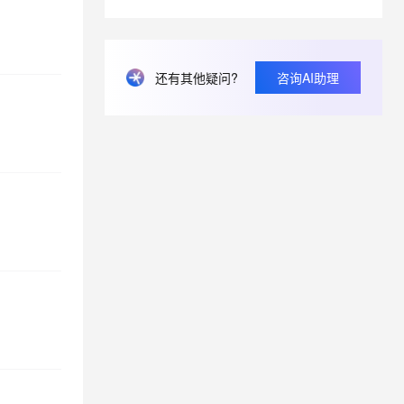
文字识别OCR目前有哪些情况会导致识别失败？
文字识别ocr识别图片有大小限制吗？
还有其他疑问?
咨询AI助理
OCR增值税发票识别调用错误：怎么解决？
OCR离线部署多通道的价格怎么算的？