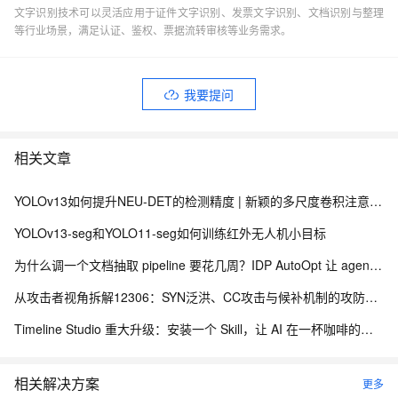
文字识别技术可以灵活应用于证件文字识别、发票文字识别、文档识别与整理
等行业场景，满足认证、鉴权、票据流转审核等业务需求。
我要提问
相关文章
YOLOv13如何提升NEU-DET的检测精度 | 新颖的多尺度卷积注意力（MSCA）加在网络不同位置的涨点情况
YOLOv13-seg和YOLO11-seg如何训练红外无人机小目标
为什么调一个文档抽取 pipeline 要花几周？IDP AutoOpt 让 agent 来替你
从攻击者视角拆解12306：SYN泛洪、CC攻击与候补机制的攻防博弈
Timeline Studio 重大升级：安装一个 Skill，让 AI 在一杯咖啡的时间里完成视频剪辑，并交付可编辑工程
相关解决方案
更多