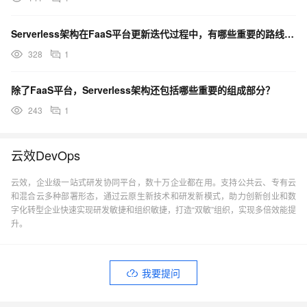
Serverless架构在FaaS平台更新迭代过程中，有哪些重要的路线逐渐清晰？
328
1
除了FaaS平台，Serverless架构还包括哪些重要的组成部分？
243
1
云效DevOps
云效，企业级一站式研发协同平台，数十万企业都在用。支持公共云、专有云
和混合云多种部署形态，通过云原生新技术和研发新模式，助力创新创业和数
字化转型企业快速实现研发敏捷和组织敏捷，打造“双敏”组织，实现多倍效能提
升。
我要提问