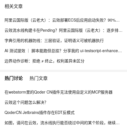
相关文章
阿里云国际版（云老大）：云效部署ECS后应用启动失败？90%的坑都在这3步排查里，别再盲目重启了！
云效流水线构建卡在Pending？阿里云国际版（云老大）：逐步排查构建集群、并发与缓存
字典引用的机器防线：三层验证，证明语义可被机器执行
AI 测试提效 ｜ 脚本能跑但总挂？分享我的 ui-testscript-enhancer + Skill UI 自动化健壮性增强方案
边界动作诊断：拒绝 ≠ 终止，权利差异未区分
热门讨论
热门文章
在webstorm里的Qoder CN插件无法使用自定义的MCP服务器
云效这个问题怎么解决？
QoderCN Jetbrains插件存在EDT反模式
如图，请问在云效，流水线执行能否绕过中间的某个阶段，继续向后执行？