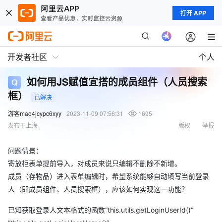
打开 APP
开发者社区
个人
如何用JS赋值宜搭的成员组件（人员搜索
框）
已解决
游客mao4jcypc6xyy
2023-11-09 07:56:31
1695
发布于上海
版权
举报
问题情景：
寄放柜表单提前导入，对成员来说只编辑不删除不新增。
成员（存物品）进入表单编辑时，希望系统能够自动填写当前登录
人（即成员组件、人员搜索框），应该如何实现这一功能？
已知获取登录人文本格式的函数“this.utils.getLoginUserId()”