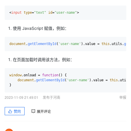
<
input
type
=
"text"
id
=
"user-name"
>
使用 JavaScript 赋值，例如：
document
.
getElementById
(
'user-name'
).
value
 = 
this
.
utils
.
get
在页面加载时调用该方法，例如：
window
.
onload
 = 
function
(
) {

document
.
getElementById
(
'user-name'
).
value
 = 
this
.
utils
2023-11-09 21:49:01
发布于河南
举报
赞同
展开评论