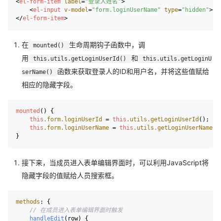
<
el-form-item
label
=
"登录人姓名"
>
<
el-input
v-model
=
"form.loginUserName"
type
=
"hidden"
>
</
</
el-form-item
>
在
生命周期钩子函数中，调
mounted()
用
和
this.utils.getLoginUserId()
this.utils.getLoginU
函数来获取登录人的ID和用户名，并将这些值赋给
serName()
相应的隐藏字段。
mounted
() {

this
.form
.loginUserId
 = 
this
.utils
.getLoginUserId
();

this
.form
.loginUserName
 = 
this
.utils
.getLoginUserName
();
接下来，当成员进入表单编辑界面时，可以利用JavaScript将
隐藏字段的值赋给人员搜索框。
methods
: {

// 在成员进入表单编辑界面时触发
handleEdit
(
row
) {
