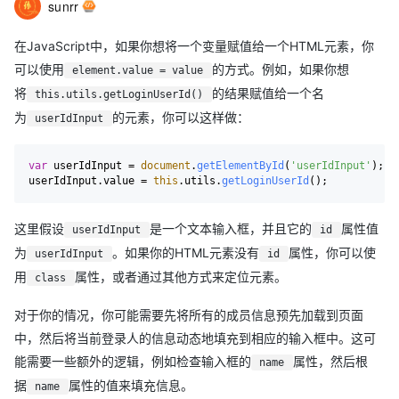
sunrr
在JavaScript中，如果你想将一个变量赋值给一个HTML元素，你
可以使用
的方式。例如，如果你想
element.value = value
将
的结果赋值给一个名
this.utils.getLoginUserId()
为
的元素，你可以这样做：
userIdInput
var
 userIdInput = 
document
.
getElementById
(
'userIdInput'
);

userIdInput.
value
 = 
this
.
utils
.
getLoginUserId
这里假设
是一个文本输入框，并且它的
属性值
userIdInput
id
为
。如果你的HTML元素没有
属性，你可以使
userIdInput
id
用
属性，或者通过其他方式来定位元素。
class
对于你的情况，你可能需要先将所有的成员信息预先加载到页面
中，然后将当前登录人的信息动态地填充到相应的输入框中。这可
能需要一些额外的逻辑，例如检查输入框的
属性，然后根
name
据
属性的值来填充信息。
name