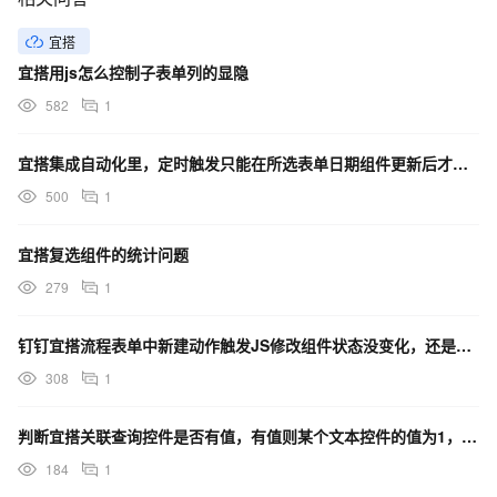
宜搭
宜搭用js怎么控制子表单列的显隐
582
1
宜搭集成自动化里，定时触发只能在所选表单日期组件更新后才能完成触发，如何解决这个问题
500
1
宜搭复选组件的统计问题
279
1
钉钉宜搭流程表单中新建动作触发JS修改组件状态没变化，还是取值流程设计中的状态
308
1
判断宜搭关联查询控件是否有值，有值则某个文本控件的值为1，否则为空，JS代码怎么写
184
1