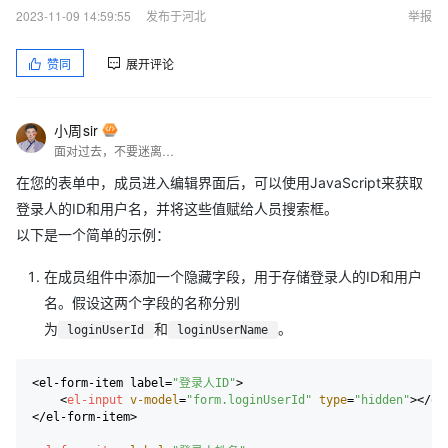
2023-11-09 14:59:55
发布于河北
举报
赞同
展开评论
小周sir
面对过去，不要迷离；面对未来，不必彷徨；活在今天，你只要把自己完全展示给别人看。
在您的表单中，成员进入编辑界面后，可以使用JavaScript来获取
登录人的ID和用户名，并将这些值赋给人员搜索框。
以下是一个简单的示例：
在成员组件中添加一个隐藏字段，用于存储登录人的ID和用户
名。假设这两个字段的名称分别
为
和
。
loginUserId
loginUserName
<el-form-item label=
"登录人ID"
>

<
el-input
v-model
=
"form.loginUserId"
type
=
"hidden"
>
</
el
</el-form-item>
