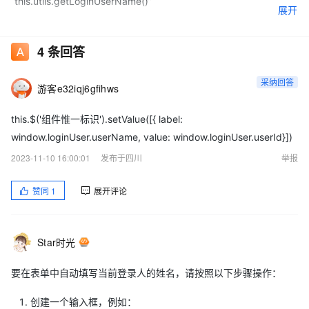
“this.utils.getLoginUserName()”
展开
但是如何赋值给人员搜索框呢？
4
条回答
采纳回答
游客e32iqj6gfihws
this.$('组件惟一标识').setValue([{ label:
window.loginUser.userName, value: window.loginUser.userId}])
2023-11-10 16:00:01
发布于四川
举报
赞同
1
展开评论
Star时光
要在表单中自动填写当前登录人的姓名，请按照以下步骤操作：
创建一个输入框，例如：