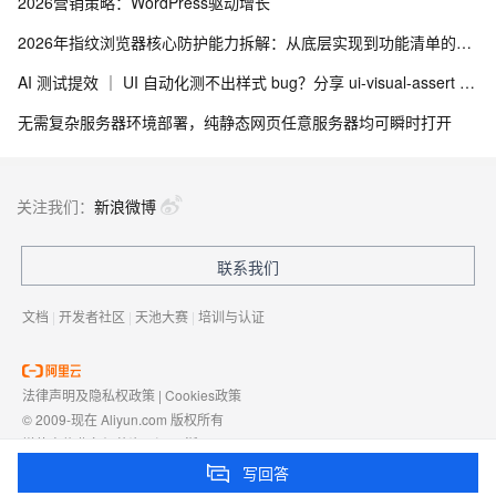
2026营销策略：WordPress驱动增长
2026年指纹浏览器核心防护能力拆解：从底层实现到功能清单的技术评估框架
AI 测试提效 ｜ UI 自动化测不出样式 bug？分享 ui-visual-assert + Skill 视觉断言与多浏览器适配方案
无需复杂服务器环境部署，纯静态网页任意服务器均可瞬时打开
关注我们：
新浪微博
联系我们
文档
|
开发者社区
|
天池大赛
|
培训与认证
法律声明及隐私权政策
|
Cookies政策
© 2009-现在 Aliyun.com 版权所有
增值电信业务经营许可证：
浙B2-20080101
域名注册服务机构许可：
浙D3-20210002
写回答
浙公网安备 33010602009975号
浙B2-20080101-4