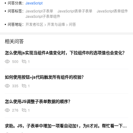
问答分类：
JavaScript
问答标签：
JavaScript子表单
JavaScript表单子表单
JavaScript表单组件
JavaScript子表单组件
问答地址：
开发者社区
>
开发与运维
>
问答
相关问答
怎么使用js实现当组件A值变化时，下拉组件B的选项值也会变化？
500
1
如何使用按钮+js代码触发所有组件的校验？
335
1
怎么使用JS调整子表单数据的顺序？
276
1
求助。JS，子表单中增加一项看自动加1，为0才对。帮忙看一下，哪出错了