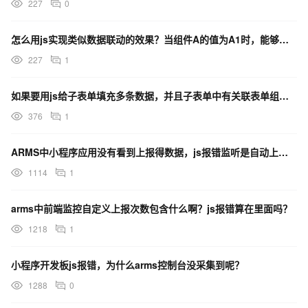
227
0
怎么用js实现类似数据联动的效果？当组件A的值为A1时，能够用js获取另一表单值为A1时的另一组件值
227
1
如果要用js给子表单填充多条数据，并且子表单中有关联表单组件，那么应该怎么用js赋值？
376
1
ARMS中小程序应用没有看到上报得数据，js报错监听是自动上报吗？
1114
1
arms中前端监控自定义上报次数包含什么啊？js报错算在里面吗？
1218
1
小程序开发板js报错，为什么arms控制台没采集到呢？
1288
0