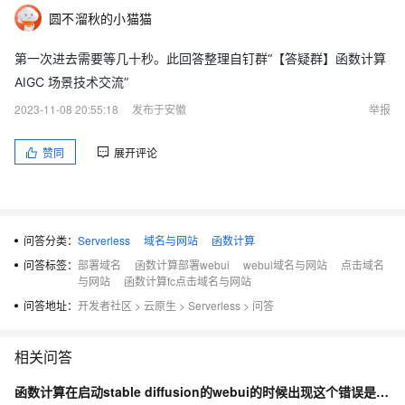
圆不溜秋的小猫猫
第一次进去需要等几十秒。此回答整理自钉群“【答疑群】函数计算
AIGC 场景技术交流”
2023-11-08 20:55:18
发布于安徽
举报
赞同
展开评论
问答分类：
Serverless
域名与网站
函数计算
问答标签：
部署域名
函数计算部署webui
webui域名与网站
点击域名
与网站
函数计算fc点击域名与网站
问答地址：
开发者社区
>
云原生
>
Serverless
>
问答
相关问答
函数计算在启动stable diffusion的webui的时候出现这个错误是什么原因？