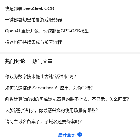
快速部署DeepSeek-OCR
一键部署幻兽帕鲁游戏服务器
OpenAI 重磅开源，快速部署GPT-OSS模型
极速构建持续集成与部署流程
热门讨论
热门文章
你认为数字技术能让古籍“活过来”吗？
如何急速搭建 Serverless AI 应用：为你写诗？
函数计算fc的sd的图库浏览器真的装不上去，不显示，怎么回事？
人脸识别“进化”，你最感兴趣的使用场景有哪些？
请问主域名备案了，子域名还要备案吗？
一键生成讲解视频，AI的理解和生成能力到底有多强？
展开全部