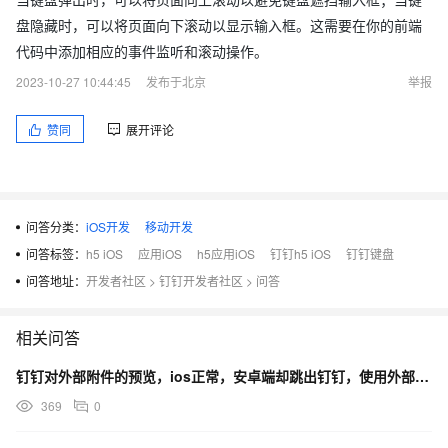
盘隐藏时，可以将页面向下滚动以显示输入框。这需要在你的前端
代码中添加相应的事件监听和滚动操作。
2023-10-27 10:44:45
发布于北京
举报
赞同
展开评论
问答分类：
iOS开发
移动开发
问答标签：
h5 iOS
应用iOS
h5应用iOS
钉钉h5 iOS
钉钉键盘
问答地址：
开发者社区
>
钉钉开发者社区
>
问答
相关问答
钉钉对外部附件的预览，ios正常，安卓端却跳出钉钉，使用外部浏览器
369
0