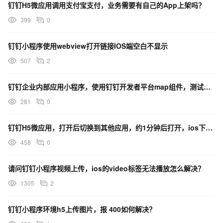
钉钉H5微应用调用支付宝支付，业务需要有自己的App上架吗？
399
0
钉钉小程序使用webview打开链接IOS端空白不显示
507
2
钉钉企业内部应用小程序，使用钉钉开发者平台map组件，测试发现，ios端不展示marker，安卓可以
281
0
钉钉H5微应用，打开后切换到其他应用，约1分钟后打开，ios下h5微应用会自己刷新
458
0
请问钉钉小程序视频上传，ios的video标签无法播放怎么解决？
1305
2
钉钉小程序环境h5上传图片，报 400如何解决？