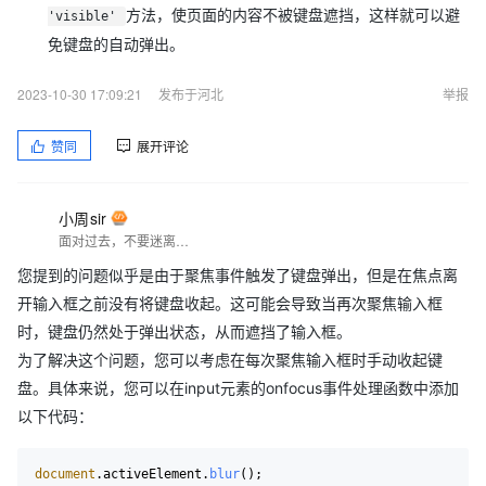
方法，使页面的内容不被键盘遮挡，这样就可以避
'visible'
免键盘的自动弹出。
2023-10-30 17:09:21
发布于河北
举报
赞同
展开评论
小周sir
面对过去，不要迷离；面对未来，不必彷徨；活在今天，你只要把自己完全展示给别人看。
您提到的问题似乎是由于聚焦事件触发了键盘弹出，但是在焦点离
开输入框之前没有将键盘收起。这可能会导致当再次聚焦输入框
时，键盘仍然处于弹出状态，从而遮挡了输入框。
为了解决这个问题，您可以考虑在每次聚焦输入框时手动收起键
盘。具体来说，您可以在input元素的onfocus事件处理函数中添加
以下代码：
document
.
activeElement
.
blur