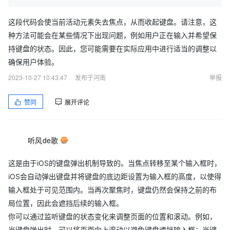
这段代码会使当前活动元素失去焦点，从而收起键盘。请注意，这
种方法可能会在某些情况下出现问题，例如用户正在输入并希望保
持键盘的状态。因此，您可能需要在实际应用中进行适当的调整以
确保用户体验。
2023-10-27 10:43:47
发布于河南
举报
赞同
展开评论
听风de歌
这是由于iOS的键盘弹出机制导致的。当焦点转移至某个输入框时，
iOS会自动弹出键盘并将键盘的底边距设置为输入框的高度，以使得
输入框处于可见范围内。当再次聚焦时，键盘仍然会保持之前的布
局位置，因此会遮挡后续的输入框。
你可以通过监听键盘的状态变化来调整页面的位置和滚动。例如，
当键盘弹出时，可以将页面向上滚动以避免键盘遮挡输入框；当键