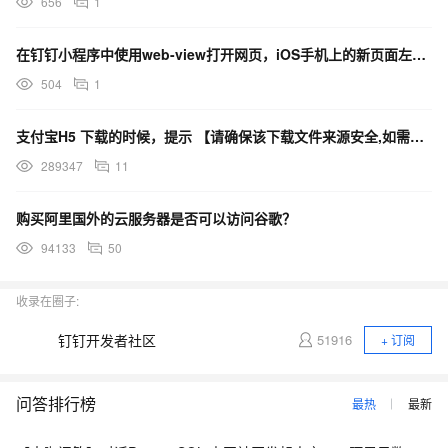
656
1
在钉钉小程序中使用web-view打开网页，iOS手机上的新页面左上角没有返回按钮,
504
1
支付宝H5 下载的时候，提示 【请确保该下载文件来源安全,如需浏览,请长按网址复制后使用浏览器访问】
289347
11
购买阿里国外的云服务器是否可以访问谷歌？
94133
50
收录在圈子:
钉钉开发者社区
51916
+ 订阅
问答排行榜
最热
最新