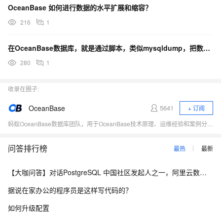
OceanBase 如何进行数据的水平扩展和缩容？
216
1
在OceanBase数据库，就是通过脚本，类似mysqldump，把数据导出成sql语句文件?
280
1
收录在圈子:
OceanBase
5641
+ 订阅
蚂蚁OceanBase数据库团队，用于OceanBase技术原理、运维经验和案例分享、对外交流。
问答排行榜
最热
最新
【大咖问答】对话PostgreSQL 中国社区发起人之一，阿里云数据库高级专家 德哥
据说在家办公的程序员是这样写代码的？
如何升级配置