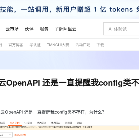
云市场
伙伴
服务
了解阿里云
践
官方博客
考认证
TIANCHI大赛
活动广场
下载
AI 特惠
数据与 API
成为产品伙伴
企业增值服务
最佳实践
价格计算器
AI 场景体
基础软件
产品伙伴合
阿里云认证
市场活动
配置报价
大模型
自助选配和估算价格
新方式
睿译宝，AI翻译排版一步到位
智启 AI 普惠权益
产品生态集成认证中心
企业支持计划
云上春晚
域名与网站
千问官方 MaaS 平台，为开发者和 Agent 而生，新用户赠送 1 亿 + tokens 额度
Qwen Aud
AI Coding
阿里云Maa
2026 阿里云
云服务器 E
为企业打
数据集
Windows
大模型认证
模型
NEW
NEW
交付可用成果
值低价云产品抢先购
上传文档即自动完成翻译和格式还原
至高享 1亿+免费 tokens，加速 Al 应用落地
提供智能易用的域名与建站服务
智能编程，一键
安全可靠、
产品生态伙伴
专家技术服务
云上奥运之旅
弹性计算合作
阿里云中企出
手机三要素
宝塔 Linux
全部认证
penAPI 还是一直提醒我config类
价格优势
有专属领域专家
GLM-5.2：长任务时代开源旗舰模型
阿里云 OPC 创新助力计划
千问大模型
即刻拥有 DeepS
AI 电商营销
对象存储 O
大模型
产品生态伙伴工作台
企业增值服务台
云栖战略参考
云存储合作计
云栖大会
身份实名认证
CentOS
训练营
推动算力普惠，释放技术红利
最高返9万
多领域专家智能体,一键组建 AI 虚拟交付团队
快速构建应用程序和网站，即刻迈出上云第一步
至高百万元 Token 补贴，加速一人公司成长
多元化、高性能、安全可靠的大模型服务
真正可用的 1M 上下文,一次完成代码全链路开发
轻松解锁专属 Dee
从图文生成到
云上的中国
数据库合作计
活动全景
短信
Docker
图片和
站式影视创作平台
Hermes Agent，打造自进化智能体
Token Plan 模型订阅计划
数字证书管理服务（原SSL证书）
5 分钟轻松部署
AI 广告创作
无影云电脑
企业成长
NEW
信息公告
看见新力量
云网络合作计
OCR 文字识别
JAVA
证享300元代金券
可视化编排打通从文字构思到成片全链路闭环
全托管，含MySQL、PostgreSQL、SQL Server、MariaDB多引擎
自主进化，持久记忆，越用越聪明
Qwen3.8-Max 首发尝鲜，限时加量 10 倍，夜间低至2折
实现全站HTTPS，呈现可信的WEB访问
图文、视频一
随时随地安
penAPI 还是一直提醒我config类不存在，为什么？
魔搭 Mode
Kimi-K3
HappyHors
NEW
loud
服务实践
官网公告
金融模力时刻
Salesforce O
版
发票查验
全能环境
Claude Code + GStack 打造工程团队
千问办公，限时限量积分加倍
Qoder
低代码高效构
AI 建站
短信服务
型
NEW
作计划
Kimi 最新旗舰模型，长程编程与推理利器
让文字生成流
计划
创新中心
魔搭 ModelSc
健康状态
理服务
让AI从“聊天伙伴”进化为能干活的“数字员工”
安装技能 GStack，拥有专属 AI 工程团队
你的AI工作搭子，覆盖日常办公高频场景
面向真实软件的智能体编程平台
0 代码专业建
客户案例
天气预报查询
操作系统
态合作计划