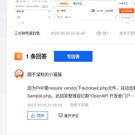
存储
天池大赛
Qwen3.7-Plus
云解析DNS
解决方案免费试用 新老
电子合同
最高领取价值200元试用
能看、能想、能动手的多模
安全
网络与CDN
AI 算法大赛
畅捷通
大数据开发治理平台 Data
AI 产品 免费试用
网络
安全
云开发大赛
Qwen3-VL-Plus
Tableau 订阅
1亿+ 大模型 tokens 和 
三分钟热度的鱼
2023-09-05 20:40:49
387
发布于安
可观测
入门学习赛
中间件
AI空中课堂在线直播课
云防火墙
140+云产品 免费试用
上云与迁云
云原生的云上边界网络安全
产品新客免费试用，最长1
数据库
生态解决方案
1
条回答
写回答
大模型服务
企业出海
大模型ACA认证体验
大数据计算
助力企业全员 AI 认知与能
行业生态解决方案
千问AI平台-Token Plan
政企业务
媒体服务
圆不溜秋的小猫猫
开发者生态解决方案
企业服务与云通信
因为PHP要require vendor下autoload.php文件
千问AI平台-模型体验
AI 开发和 AI 应用解决
Sample.php。此回答整理自钉群“OpenAPI 开发者门户 
在线体验全尺寸、多种模态
域名与网站
2023-09-05 21:26:00
发布于安徽
Happy 系列大模型
终端用户计算
赞同
展开评论
Serverless
开发工具