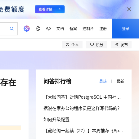
文档
备案
控制台
注册
登录
个人
积分
发布
验
作计划
器
AI 活动
专业服务
服务伙伴合作计划
开发者社区
加入我们
产品动态
服务平台百炼
阿里云 OPC 创新助力计划
一站式生成采购清单，支持单品或批量购买
io：打造专属 AI 语音助手
S产品伙伴计划（繁花）
峰会
CS
造的大模型服务与应用开发平台
一句话生成原生可编辑精美 PPT 文稿
AI 生产力先锋
Al MaaS 服务伙伴赋能合作
域名
博文
Careers
至高可申请百万元
Qwen3.8-Max 模型上线
开启高性价比 AI 编程新体验
弹性可伸缩的云计算服务
Qwen-Audio-3.0-Realtime 端到端实时语音角色扮演
输入一句话想法, 轻松生成专业的 PPT
先锋实践拓展 AI 生产力的边界
Token 补贴，五大权
计划
海大会
伙伴信用分合作计划
商标
问答
社会招聘
不存在
问答排行榜
最热
最新
益加速 OPC 成功
eek-V4-Pro
SS
一键部署幻兽帕鲁游戏服务器
飞天发布时刻
HOT
Open Search 向量检索版支
划
备案
电子书
校园招聘
pSeek-V4-Pro
视频创作，一键激活电商全链路生产力
稳定、安全、高性价比、高性能的云存储服务
一键购买专属联机服务器，轻松开启游戏
所见，即是所愿
持视频检索 Pipeline 功能
更多支持
【大咖问答】对话PostgreSQL 中国社区发起人之一，阿里云数据库高级专家 德哥
划
公司注册
镜像站
视频生成
语音识别与合成
专属 QwenPaw
漫剧工坊：一站式动画创作平台
AI 实训营
HOT
应用身份服务 (IDaaS)
据说在家办公的程序员是这样写代码的？
合作伙伴培训与认证
划
上云迁移
站生成，高效打造优质广告素材
全接入的云上超级电脑
从聊天伙伴进化为能主动干活的本地数字员工
快速生产连贯的高质量长漫剧
从基础到进阶，Agent 创客手把手教你
OpenClaw 管理能力上线
lScope
我要反馈
e-1.1-T2V
Qwen3-TTS-Flash
如何升级配置
查询合作伙伴
n Alibaba Cloud ISV 合作
代维服务
建企业门户网站
10 分钟搭建微信、支付宝小程序
MaxCompute MaxFrame 提
畅细腻的高质量视频
离线语音合成大模型，多语言方言自适应，低延迟高稳定
创新加速
ope
登录合作伙伴管理后台
【藏经阁一起读（27）】本周推荐《Apache Flink案例集（2022版）》，你有哪些心得？
我要建议
站，无忧落地极速上线
以可视化方式快速构建移动和 PC 门户网站
国内短信简单易用，安全可靠，秒级触达，全球覆盖200+国家和地区。
高效部署网站，快速应用到小程序
供自动弹性内存功能