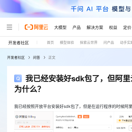
大模型
产品
解决方案
权益
定价
开发者社区
首页
模型体验
探索云世界
问产品
动手实
大模型
产品
解决方案
权益
定价
云市场
伙伴
服务
了解阿里云
精选产品
精选解决方案
普惠上云
产品定价
精选商城
成为销售伙伴
售前咨询
为什么选择阿里云
千问AI平台
开发者社区
问答
正文
了解云产品的定价详情
大模型服务平台百炼
千问办公，解锁你的工作
普惠上云 官方力荐
分销伙伴
在线服务
网站建设
什么是云计算
大
大模型服务与应用平台
企业级Agent产品，直接
云服务器38元/年起，超
咨询伙伴
多端小程序
技术领先
我已经安装好sdk包了，但阿里云O
云上成本管理
售后服务
轻量应用服务器
Agency Agents：拥
官方推荐返现计划
大模型
精选产品
精选解决方案
Salesforce 国际版订阅
稳定可靠
为什么？
管理和优化成本
推荐新用户得奖励，单订单
销售伙伴合作计划
自助服务
友盟天域
安全合规
人工智能与机器学习
AI
文本生成
云数据库 RDS
HappyHorse 打造一
云工开物
无影生态合作计划
在线服务
观测云
分析师报告
高校专属算力普惠，学生认
我已经按照开放平台安装好sdk包了，但是在运行程序的时候阿里云O
计算
互联网应用开发
Qwen3.8-Max
HOT
Salesforce On Alibaba C
工单服务
Tuya 物联网平台阿里云
研究报告与白皮书
人工智能平台 PAI
快速拥有专属 OpenClaw
大模
Consulting Partner 合
大数据
容器
智能体时代全能旗舰模型
免费试用
短信专区
一站式AI开发、训练和推
蓝凌 OA
AI 大模型销售与服务生
现代化应用