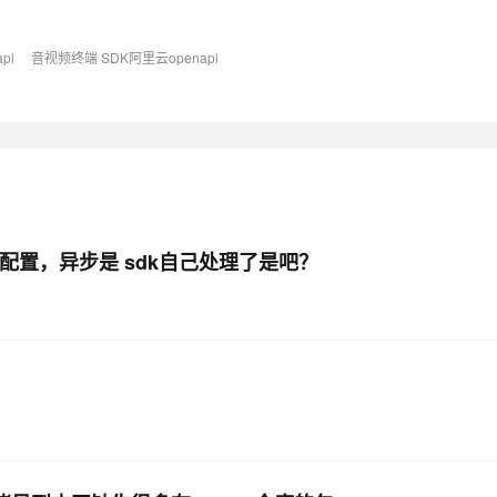
api
音视频终端 SDK阿里云openapi
AI 应用
10分钟微调：让0.6B模型媲美235B模
多模态数据信
型
依托云原生高可用架构,实现Dify私有化部署
用1%尺寸在特定领域达到大模型90%以上效果
一个 AI 助手
超强辅助，Bol
即刻拥有 DeepSeek-R1 满血版
在企业官网、通讯软件中为客户提供 AI 客服
多种方案随心选，轻松解锁专属 DeepSeek
试配置，异步是 sdk自己处理了是吧？