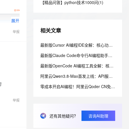
安全
【精品问答】python技术1000问(1)
我要投诉
e-1.1-I2V
Cosyvoice-V3-Flash
PolarDB
上云场景组合购
Milvus 弹性伸缩功能新增节
伴
漫剧创作，剧本、分镜、视频高效生成
100%兼容MySQL、PostgreSQL，兼容Oracle，支持集中和分布式
覆盖90%+业务场景，专享组合折扣价
点支持范围
畅自然，细节丰富
高表现力语音合成大模型，语音克隆听感自然
VPN
展开
ernetes 版 ACK
云聚AI 严选权益
AI 原生数据库服务发布
SSL 证书
2V
Fun-ASR
，一键激活高效办公新体验
理容器应用的 K8s 服务
精选AI产品，从模型到应用全链提效
Agent 数据网关
相关文章
举报
文戏情感细腻自然，动作戏激烈拳拳到肉，实现更强表演能力
支持中英文自由切换，具备更强的噪声鲁棒性
堡垒机
AI 用量加速计划
云原生数据库 PolarDB
防火墙
最新版Cursor AI编程IDE全解：核心功能与阿里云百炼Coding Plan、Token Plan接入教程
、识别商机，让客服更高效、服务更出色。
新老同享，达量后返
Agentic Database 发布
主机安全
应用
最新版Claude Code命令行AI编程助手全解：核心功能与阿里云百炼接入实战教程
最新版OpenCode AI编程工具全解：核心功能、多模型兼容与实战应用指南
千问办公
NEW
AI 应用及服务市场
的智能体编程平台
一站式AI生产力平台
阿里云Qwen3.8-Max首发上线：API服务与Token Plan同步开放全解析
AI 应用
行
伶鹊
零成本开启AI编程！阿里云Qoder CN免费社区版功能、额度规则全解析
企业级人与Agent协作平台，接入和调度多个数字员工
智能客服平台，对话机器人、对话分析、智能外呼
大模型
举报
大模型服务平台百炼 - 全妙
自然语言处理
应用创作平台
多模态内容创作工具，已接入 DeepSeek
数据标注
还有其他疑问?
咨询AI助理
机器学习