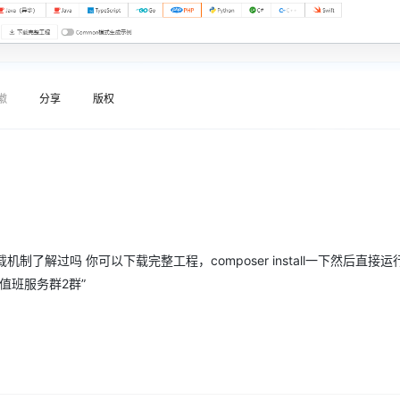
Deepseek-v4-pro
HappyHors
同享
万小智 AI 建站低至 15元/月
Qoder CN
AI 短剧/漫剧
云原生数据库 
快递物流查询
WordPress
成为服务伙
高校合作
点，立即开启云上创新
覆盖公网/内网、递归/权威、移动APP等全场景解析服务
送.CN域名，送备案服务码
基于千问大模型等，支持代码智能生成、研发智能问答
AI助力短剧
态智能体模型
旗舰 MoE 大模型，百万上下文与顶尖推理能力
图生视频，流
Ubuntu
服务生态伙伴
云工开物
企业应用
Works
Night Plan 支持 Qwen 3.8-Max
云原生大数据计算服务 MaxCompute
AI 办公
容器服务 Kub
NEW
GLM-5.2
Wan2.7-T
Red Hat
30+ 款产品免费体验
Data Agent 驱动的一站式 Data+AI 开发治理平台
夜间 5 折，Qwen/Meoo/TokenPlan 客户专享
面向分析的企业级SaaS模式云数据仓库
AI智能应用
提供一站式管
科研合作
徽
分享
版权
视觉 Coding、空间感知、多模态思考等全面升级
1M上下文，专为长程任务能力而生
ERP
堂（旗舰版）
SUSE
智能客服
CRM
防护产品
2个月
自动承接线索
建站小程序
OA 办公系统
AI 应用构建
大模型原生
力提升
财税管理
模板建站
Qoder
大模型服务平台百炼-应用模版
HOT
NEW
面向真实软件
个人版上线、团队版降价；千问3.8-Max首发发尝鲜
丰富多元化的应用模版和解决方案
400电话
定制建站
，自动加载机制了解过吗 你可以下载完整工程，composer install一下然后直接运
万有无界
大模型服务平台百炼-智能体
方案
广告营销
模板小程序
- 值班服务群2群”
的模型效果
灵活可视化地构建企业级 Agent
定制小程序
秒悟
人工智能平台 PAI
APP 开发
云端极速 AI 
新一代 AI 视频生成模型，深度适配广告营销等场景
AI Native 的算法工程平台，一站式完成建模、训练、推理服务部署
建站系统