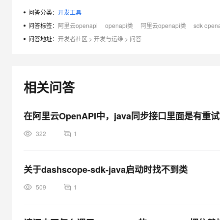
大模型解决方案
问答分类：
开发工具
迁移与运维管理
问答标签：
阿里云openapi
openapi类
阿里云openapi类
sdk open
快速部署 Dify，高效搭建 
问答地址：
开发者社区
>
开发与运维
>
问答
专有云
10 分钟在聊天系统中增加
相关问答
在阿里云OpenAPI中，java同步接口里面是有重
322
1
关于dashscope-sdk-java启动时找不到类
509
1