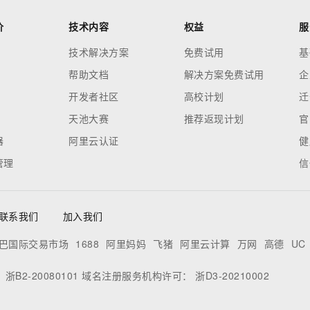
价
技术内容
权益
服
技术解决方案
免费试用
基
帮助文档
解决方案免费试用
企
开发者社区
高校计划
迁
天池大赛
推荐返现计划
官
器
阿里云认证
健
管理
信
联系我们
加入我们
巴国际交易市场
1688
阿里妈妈
飞猪
阿里云计算
万网
高德
UC
：
浙B2-20080101
域名注册服务机构许可：
浙D3-20210002