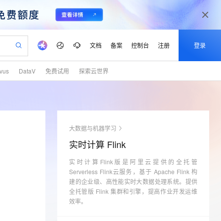
文档
备案
控制台
注册
登录
lvus
DataV
免费试用
探索云世界
验
作计划
器
AI 活动
专业服务
服务伙伴合作计划
开发者社区
加入我们
产品动态
服务平台百炼
阿里云 OPC 创新助力计划
一站式生成采购清单，支持单品或批量购买
S产品伙伴计划（繁花）
峰会
CS
造的大模型服务与应用开发平台
Qwen Audio：打造专属 AI 语音助手
一句话生成原生可编辑精美 PPT 文稿
AI 生产力先锋
Al MaaS 服务伙伴赋能合作
域名
博文
Careers
NEW
至高可申请百万元
Qwen3.8-Max 模型上线
开启高性价比 AI 编程新体验
弹性可伸缩的云计算服务
Qwen-Audio-3.0-Realtime 端到端实时语音角色扮演
输入一句话想法, 轻松生成专业的 PPT
先锋实践拓展 AI 生产力的边界
Token 补贴，五大权
计划
海大会
伙伴信用分合作计划
商标
问答
社会招聘
大数据与机器学习
益加速 OPC 成功
eek-V4-Pro
SS
一键部署幻兽帕鲁游戏服务器
飞天发布时刻
HOT
Open Search 向量检索版支
划
备案
电子书
校园招聘
实时计算 Flink
pSeek-V4-Pro
视频创作，一键激活电商全链路生产力
稳定、安全、高性价比、高性能的云存储服务
一键购买专属联机服务器，轻松开启游戏
所见，即是所愿
持视频检索 Pipeline 功能
更多支持
划
公司注册
镜像站
视频生成
语音识别与合成
实时计算Flink版是阿里云提供的全托管
专属 QwenPaw
漫剧工坊：一站式动画创作平台
AI 实训营
HOT
应用身份服务 (IDaaS)
合作伙伴培训与认证
Serverless Flink云服务，基于 Apache Flink 构
划
上云迁移
站生成，高效打造优质广告素材
全接入的云上超级电脑
从聊天伙伴进化为能主动干活的本地数字员工
快速生产连贯的高质量长漫剧
从基础到进阶，Agent 创客手把手教你
OpenClaw 管理能力上线
建的企业级、高性能实时大数据处理系统。提供
lScope
我要反馈
e-1.1-T2V
Qwen3-TTS-Flash
查询合作伙伴
全托管版 Flink 集群和引擎，提高作业开发运维
n Alibaba Cloud ISV 合作
代维服务
建企业门户网站
10 分钟搭建微信、支付宝小程序
MaxCompute MaxFrame 提
畅细腻的高质量视频
离线语音合成大模型，多语言方言自适应，低延迟高稳定
效率。
创新加速
ope
登录合作伙伴管理后台
我要建议
站，无忧落地极速上线
以可视化方式快速构建移动和 PC 门户网站
国内短信简单易用，安全可靠，秒级触达，全球覆盖200+国家和地区。
高效部署网站，快速应用到小程序
供自动弹性内存功能