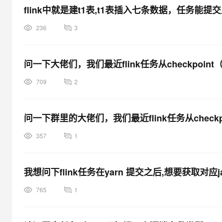
flink中就是建t1表,t1表插入七条数据，任务能
236
3
问一下大佬们，我们最近flink任务从checkpoi
709
2
问一下群里的大佬们，我们最近flink任务从check
357
1
我想问下flink任务在yarn 提交之后,想要获取对应
765
1