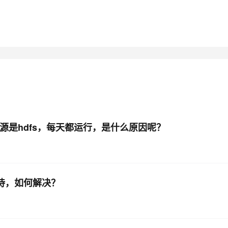
AI 应用
10分钟微调：让0.6B模型媲美235B模
多模态数据信
型
依托云原生高可用架构,实现Dify私有化部署
用1%尺寸在特定领域达到大模型90%以上效果
一个 AI 助手
超强辅助，Bol
即刻拥有 DeepSeek-R1 满血版
在企业官网、通讯软件中为客户提供 AI 客服
多种方案随心选，轻松解锁专属 DeepSeek
数据源是hdfs，每天都运行，是什么原因呢？
在等待，如何解决？