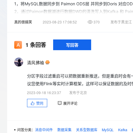
存储
天池大赛
Qwen3.7-Plus
1，将MySQL数据同步到 Paimon ODS层 并同步到Doris 对应O
云解析DNS
解决方案免费试用 新老
电子合同
最高领取价值200元试用
能看、能想、能动手的多模
安全
2，通过Paimon数据湖进行数据DWD的清洗写入到Kafka 和 Paim
网络与CDN
AI 算法大赛
畅捷通
3，通过Kafka DWD层数据进行清洗 写入TiDB DIM DWS层
真的很搞笑
2023-08-23 17:08:52
370
发布于黑龙江
大数据开发治理平台 Data
AI 产品 免费试用
网络
安全
云开发大赛
Qwen3-VL-Plus
Tableau 订阅
Paimon只保留 ODS DWD数据，Doris 也只保留ODS数据
1亿+ 大模型 tokens 和 
Doris开放给提数，进行数据隔离
可观测
入门学习赛
中间件
AI空中课堂在线直播课
云防火墙
140+云产品 免费试用
1
条回答
写回答
上云与迁云
TiDB只保存生产环境需要查询的数据
云原生的云上边界网络安全
产品新客免费试用，最长1
数据库
生态解决方案
大模型服务
企业出海
大模型ACA认证体验
后续Flink版本 1.14 CDC 2.4
大数据计算
清风拂袖
助力企业全员 AI 认知与能
行业生态解决方案
TiDB版本 最新版本 需要部署TiFlash Doris使用最新版本
千问AI平台-Token Plan
政企业务
媒体服务
Kafka最新版本
分区字段过滤重启可以把数据重新推送，但是重启时会有
开发者生态解决方案
议您使用Flink等实时计算框架，这样可以保证数据的及
企业服务与云通信
CDCSOURCE 整库同步 Paimon 和 Doris 需要验证
千问AI平台-模型体验
AI 开发和 AI 应用解决
2023-09-18 16:23:37
发布于北京
在线体验全尺寸、多种模态
域名与网站
我们现在的问题是，离线一套实时一套，数据有问题的话，通过
赞同
展开评论
Happy 系列大模型
jojoki14:01成本过高，我现在想通过数据湖，Kafka MySQL数据通
终端用户计算
然后通过Paimon进行数据清洗，通过FlinkSQL同步到Kafka DW
Serverless
jojoki14:03这样的话，如果实时数据有问题的话，我这里只需
问答分类：
消息中间件
数据采集
关系型数据库
MySQL
Kafka
样做有问题么
开发工具