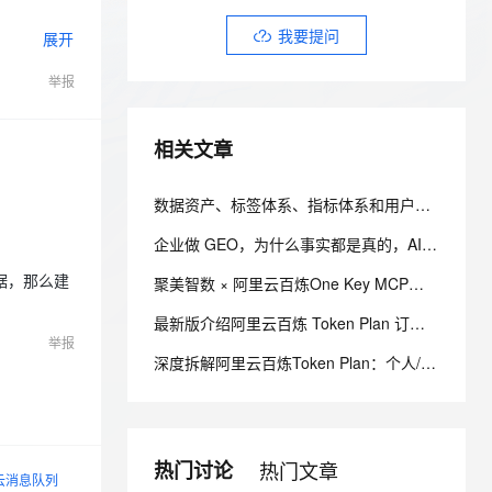
安全
我要投诉
e-1.1-I2V
Cosyvoice-V3-Flash
PolarDB
上云场景组合购
Milvus 弹性伸缩功能新增节
伴
我要提问
展开
漫剧创作，剧本、分镜、视频高效生成
100%兼容MySQL、PostgreSQL，兼容Oracle，支持集中和分布式
覆盖90%+业务场景，专享组合折扣价
点支持范围
畅自然，细节丰富
高表现力语音合成大模型，语音克隆听感自然
VPN
举报
ernetes 版 ACK
云聚AI 严选权益
AI 原生数据库服务发布
SSL 证书
2V
Fun-ASR
，一键激活高效办公新体验
理容器应用的 K8s 服务
精选AI产品，从模型到应用全链提效
Agent 数据网关
文戏情感细腻自然，动作戏激烈拳拳到肉，实现更强表演能力
支持中英文自由切换，具备更强的噪声鲁棒性
堡垒机
相关文章
AI 用量加速计划
云原生数据库 PolarDB
防火墙
、识别商机，让客服更高效、服务更出色。
新老同享，达量后返
Agentic Database 发布
数据资产、标签体系、指标体系和用户画像，到底是什么关系？
主机安全
应用
企业做 GEO，为什么事实都是真的，AI还是不一定引用你？
千问办公
NEW
AI 应用及服务市场
据，那么建
的智能体编程平台
一站式AI生产力平台
聚美智数 × 阿里云百炼One Key MCP：一个 API Key，连接海量 Agent 生态
AI 应用
最新版介绍阿里云百炼 Token Plan 订阅方案介绍：从计费逻辑到选型指南
伶鹊
举报
企业级人与Agent协作平台，接入和调度多个数字员工
智能客服平台，对话机器人、对话分析、智能外呼
大模型
深度拆解阿里云百炼Token Plan：个人/团队版差异、套餐明细与调用教程
大模型服务平台百炼 - 全妙
自然语言处理
应用创作平台
多模态内容创作工具，已接入 DeepSeek
数据标注
一次？我这
热门讨论
热门文章
机器学习
云消息队列