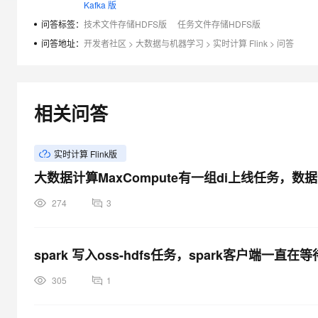
Kafka 版
大模型解决方案
问答标签：
技术文件存储HDFS版
任务文件存储HDFS版
迁移与运维管理
快速部署 Dify，高效搭建 
问答地址：
开发者社区
>
大数据与机器学习
>
实时计算 Flink
>
问答
专有云
10 分钟在聊天系统中增加
相关问答
实时计算 Flink版
大数据计算MaxCompute有一组di上线任务，
274
3
spark 写入oss-hdfs任务，spark客户端一直
305
1