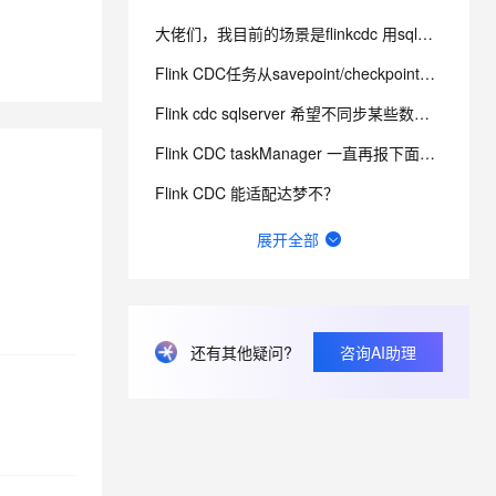
大佬们，我目前的场景是flinkcdc 用sql将mongo数据同步到es，有人做过这样的场景吗？
息提取
与 AI 智能体进行实时音视频通话
Flink CDC任务从savepoint/checkpoints状态中恢复作业错误问题
从文本、图片、视频中提取结构化的属性信息
构建支持视频理解的 AI 音视频实时通话应用
Flink cdc sqlserver 希望不同步某些数据行
t.diy 一步搞定创意建站
构建大模型应用的安全防护体系
Flink CDC taskManager 一直再报下面信息，不知道是不是有什么问题？
通过自然语言交互简化开发流程,全栈开发支持
通过阿里云安全产品对 AI 应用进行安全防护
Flink CDC 能适配达梦不？
有用flink cdc同步mysql到hive这样搞过的源码吗?
展开全部
如何用实时数据同步打破企业数据孤岛？
Flink CDC中有人使用clickhouse sink吗？
flinkcdc在IDEA运行正常，打包就报错
还有其他疑问?
咨询AI助理
FFA 2024 大会门票免费送！AI时代下大数据技术未来路在何方？