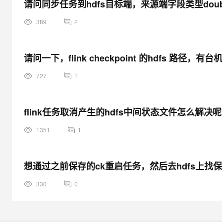
请问同步任务到hdfs目标端，来源端字段类型do
389
2
请问一下，flink checkpoint 的hdfs 路径，
727
1
flink任务取消产生的hdfs中间状态文件怎么解
1351
1
想通过之前保存的ck重启任务，然后去hdfs上找
330
0