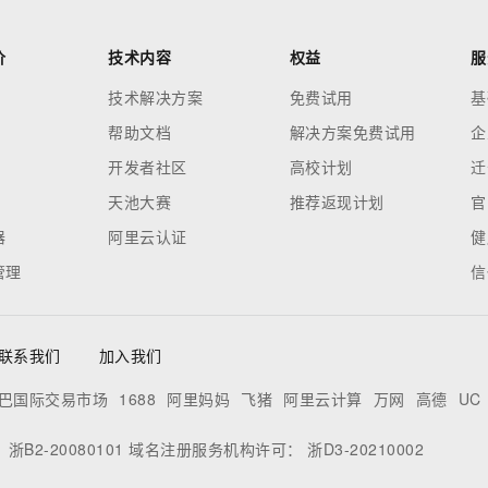
价
技术内容
权益
服
技术解决方案
免费试用
基
帮助文档
解决方案免费试用
企
开发者社区
高校计划
迁
天池大赛
推荐返现计划
官
器
阿里云认证
健
管理
信
联系我们
加入我们
巴国际交易市场
1688
阿里妈妈
飞猪
阿里云计算
万网
高德
UC
：
浙B2-20080101
域名注册服务机构许可：
浙D3-20210002