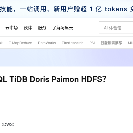
云市场
伙伴
服务
了解阿里云
nk
E-MapReduce
DataWorks
Elasticsearch
PAI
智能搜索推荐
Mi
AI 特惠
数据与 API
成为产品伙伴
企业增值服务
最佳实践
价格计算器
AI 场景体
基础软件
产品伙伴合
阿里云认证
市场活动
配置报价
大模型
自助选配和估算价格
新方式
睿译宝，AI翻译排版一步到位
智启 AI 普惠权益
产品生态集成认证中心
企业支持计划
云上春晚
域名与网站
千问官方 MaaS 平台，为开发者和 Agent 而生，新用户赠送 1 亿 + tokens 额度
AI Coding
阿里云Maa
2026 阿里云
云服务器 E
为企业打
数据集
Windows
大模型认证
模型
NEW
交付可用成果
值低价云产品抢先购
上传文档即自动完成翻译和格式还原
至高享 1亿+免费 tokens，加速 Al 应用落地
提供智能易用的域名与建站服务
智能编程，一键
安全可靠、
产品生态伙伴
专家技术服务
云上奥运之旅
弹性计算合作
阿里云中企出
手机三要素
宝塔 Linux
全部认证
TiDB Doris Paimon HDFS？
价格优势
有专属领域专家
GLM-5.2：长任务时代开源旗舰模型
阿里云 OPC 创新助力计划
千问大模型
即刻拥有 DeepS
AI 电商营销
对象存储 O
大模型
产品生态伙伴工作台
企业增值服务台
云栖战略参考
云存储合作计
云栖大会
身份实名认证
CentOS
训练营
推动算力普惠，释放技术红利
最高返9万
多领域专家智能体,一键组建 AI 虚拟交付团队
快速构建应用程序和网站，即刻迈出上云第一步
至高百万元 Token 补贴，加速一人公司成长
多元化、高性能、安全可靠的大模型服务
真正可用的 1M 上下文,一次完成代码全链路开发
轻松解锁专属 Dee
从图文生成到
云上的中国
数据库合作计
活动全景
短信
Docker
图片和
站式影视创作平台
Hermes Agent，打造自进化智能体
Token Plan 模型订阅计划
数字证书管理服务（原SSL证书）
5 分钟轻松部署
AI 广告创作
无影云电脑
企业成长
NEW
信息公告
看见新力量
云网络合作计
OCR 文字识别
JAVA
证享300元代金券
可视化编排打通从文字构思到成片全链路闭环
全托管，含MySQL、PostgreSQL、SQL Server、MariaDB多引擎
自主进化，持久记忆，越用越聪明
Qwen3.8-Max 首发尝鲜，限时加量 10 倍，夜间低至2折
实现全站HTTPS，呈现可信的WEB访问
图文、视频一
随时随地安
魔搭 Mode
Kimi-K3
HappyHors
NEW
loud
服务实践
官网公告
金融模力时刻
Salesforce O
版
发票查验
全能环境
Claude Code + GStack 打造工程团队
千问办公，限时限量积分加倍
Qoder
低代码高效构
AI 建站
短信服务
型
NEW
作计划
Kimi 最新旗舰模型，长程编程与推理利器
让文字生成流
计划
 （DWS）
创新中心
魔搭 ModelSc
健康状态
理服务
让AI从“聊天伙伴”进化为能干活的“数字员工”
安装技能 GStack，拥有专属 AI 工程团队
你的AI工作搭子，覆盖日常办公高频场景
面向真实软件的智能体编程平台
0 代码专业建
客户案例
天气预报查询
操作系统
态合作计划