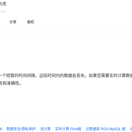
Deepseek-v4-pro
HappyHors
DS库
同享
万小智 AI 建站低至 15元/月
Qoder CN
AI 短剧/漫剧
云原生数据库 
快递物流查询
WordPress
成为服务伙
高校合作
点，立即开启云上创新
覆盖公网/内网、递归/权威、移动APP等全场景解析服务
送.CN域名，送备案服务码
基于千问大模型等，支持代码智能生成、研发智能问答
AI助力短剧
态智能体模型
旗舰 MoE 大模型，百万上下文与顶尖推理能力
图生视频，流
on
Ubuntu
服务生态伙伴
云工开物
企业应用
分享
版权
Works
Night Plan 支持 Qwen 3.8-Max
云原生大数据计算服务 MaxCompute
AI 办公
容器服务 Kub
NEW
GLM-5.2
Wan2.7-T
Red Hat
30+ 款产品免费体验
Data Agent 驱动的一站式 Data+AI 开发治理平台
夜间 5 折，Qwen/Meoo/TokenPlan 客户专享
面向分析的企业级SaaS模式云数据仓库
AI智能应用
提供一站式管
科研合作
视觉 Coding、空间感知、多模态思考等全面升级
1M上下文，专为长程任务能力而生
ERP
堂（旗舰版）
SUSE
智能客服
CRM
防护产品
2个月
自动承接线索
建站小程序
OA 办公系统
AI 应用构建
大模型原生
力提升
财税管理
模板建站
Qoder
大模型服务平台百炼-应用模版
HOT
NEW
一个短暂的时间间隔，这段时间内的数据会丢失。如果您需要实时计算数
面向真实软件
个人版上线、团队版降价；千问3.8-Max首发发尝鲜
丰富多元化的应用模版和解决方案
400电话
定制建站
时性和准确性。
万有无界
大模型服务平台百炼-智能体
方案
广告营销
模板小程序
的模型效果
灵活可视化地构建企业级 Agent
定制小程序
离线的修复，有时候还会有问题
秒悟
人工智能平台 PAI
过FlinkSQL 同步到Paimon 的ODS层
APP 开发
云端极速 AI 
新一代 AI 视频生成模型，深度适配广告营销等场景
AI Native 的算法工程平台，一站式完成建模、训练、推理服务部署
D 和DIM 或者继续写入到Paimon
建站系统
要在Paimon ODS 做一个分区字段 过滤，重启一下就可以把数据重新推送
BI
数据安全/隐私保护
流计算
实时计算 Flink版
云数据库 RDS MySQL 版