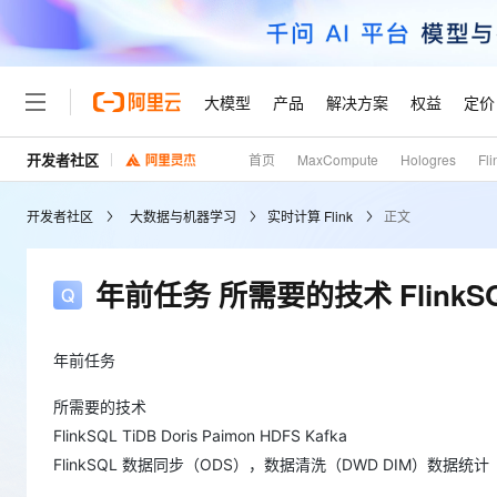
大模型
产品
解决方案
权益
定价
开发者社区
首页
MaxCompute
Hologres
Fli
大模型
产品
解决方案
权益
定价
云市场
伙伴
服务
了解阿里云
精选产品
精选解决方案
普惠上云
产品定价
精选商城
成为销售伙伴
售前咨询
为什么选择阿里云
千问AI平台
开发者社区
大数据与机器学习
实时计算 Flink
正文
了解云产品的定价详情
大模型服务平台百炼
千问办公，解锁你的工作
普惠上云 官方力荐
分销伙伴
在线服务
网站建设
什么是云计算
大
大模型服务与应用平台
企业级Agent产品，直接
云服务器38元/年起，超
咨询伙伴
多端小程序
技术领先
年前任务 所需要的技术 FlinkSQL 
云上成本管理
售后服务
轻量应用服务器
Agency Agents：拥
官方推荐返现计划
大模型
精选产品
精选解决方案
Salesforce 国际版订阅
稳定可靠
管理和优化成本
推荐新用户得奖励，单订单
销售伙伴合作计划
自助服务
友盟天域
安全合规
人工智能与机器学习
AI
年前任务
文本生成
云数据库 RDS
HappyHorse 打造一
云工开物
无影生态合作计划
在线服务
观测云
分析师报告
高校专属算力普惠，学生认
计算
互联网应用开发
所需要的技术
Qwen3.8-Max
HOT
Salesforce On Alibaba C
工单服务
FlinkSQL TiDB Doris Paimon HDFS Kafka
Tuya 物联网平台阿里云
研究报告与白皮书
人工智能平台 PAI
快速拥有专属 OpenClaw
大模
Consulting Partner 合
大数据
容器
智能体时代全能旗舰模型
免费试用
FlinkSQL 数据同步（ODS），数据清洗（DWD DIM）数据统计
短信专区
一站式AI开发、训练和推
蓝凌 OA
AI 大模型销售与服务生
现代化应用