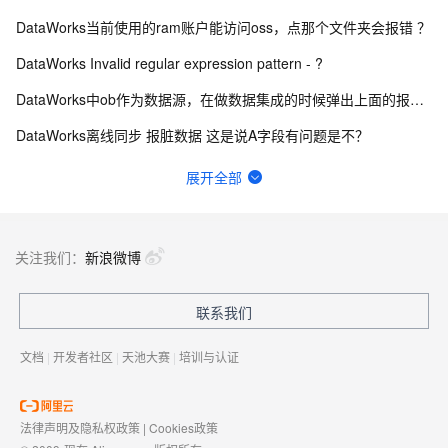
DataWorks当前使用的ram账户能访问oss，点那个文件夹会报错 ？
DataWorks Invalid regular expression pattern - ?
DataWorks中ob作为数据源，在做数据集成的时候弹出上面的报错？
DataWorks离线同步 报脏数据 这是说A字段有问题是不？
数据来源：com.alibaba.fastjson.JSONException: syntax er
展开全部
请问这里的延迟是什么含义？可以通过什么方式优化？
想请教下标准模式下，生产环境的sql节点能对routine_sql_test_tianyi进行sel
关注我们：
新浪微博
想问下DataWorks中创建机器学习（PAI）节点操作步骤是什么？
联系我们
你好，DataWorks 中我编写一个sql报错，为ODPS-0121095:Invalid ？
文档
|
开发者社区
|
天池大赛
|
培训与认证
法律声明及隐私权政策
|
Cookies政策