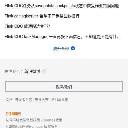
Flink CDC任务从savepoint/checkpoints状态中恢复作业错误问题
Flink cdc sqlserver 希望不同步某些数据行
Flink CDC 能适配达梦不？
Flink CDC taskManager 一直再报下面信息，不知道是不是有什么问题？
有用flink cdc同步mysql到hive这样搞过的源码吗?
展开全部
如何用实时数据同步打破企业数据孤岛？
flinkcdc在IDEA运行正常，打包就报错
关注我们：
新浪微博
Flink On Docker 启动 jm 时报这个错误请问有知道这个错误的原因吗？
联系我们
FFA 2024 大会门票免费送！AI时代下大数据技术未来路在何方？
文档
|
开发者社区
|
天池大赛
|
培训与认证
法律声明及隐私权政策
|
Cookies政策
© 2009-现在 Aliyun.com 版权所有