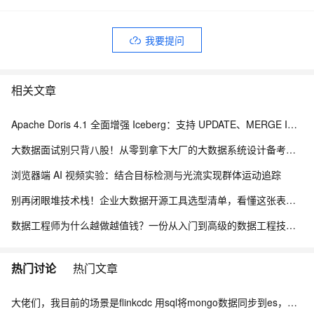
我要提问
相关文章
Apache Doris 4.1 全面增强 Iceberg：支持 UPDATE、MERGE INTO 与 Iceberg V3
大数据面试别只背八股！从零到拿下大厂的大数据系统设计备考路线
浏览器端 AI 视频实验：结合目标检测与光流实现群体运动追踪
别再闭眼堆技术栈！企业大数据开源工具选型清单，看懂这张表少走3年弯路
数据工程师为什么越做越值钱？一份从入门到高级的数据工程技能树、项目实战与简历升级指南
热门讨论
热门文章
大佬们，我目前的场景是flinkcdc 用sql将mongo数据同步到es，有人做过这样的场景吗？