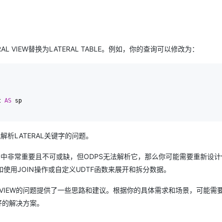
AI 应用
10分钟微调：让0.6B模型媲美235B模
多模态数据信
型
依托云原生高可用架构,实现Dify私有化部署
用1%尺寸在特定领域达到大模型90%以上效果
ATERAL VIEW替换为LATERAL TABLE。例如，你的查询可以修改为：
一个 AI 助手
超强辅助，Bol
即刻拥有 DeepSeek-R1 满血版
在企业官网、通讯软件中为客户提供 AI 客服
多种方案随心选，轻松解锁专属 DeepSeek
t 
AS
 sp

地解析LATERAL关键字的问题。
的场景中非常重要且不可或缺，但ODPS无法解析它，那么你可能需要重新设
使用JOIN操作或自定义UDTF函数来展开和拆分数据。
L VIEW的问题提供了一些思路和建议。根据你的具体需求和场景，可能需
好的解决方案。