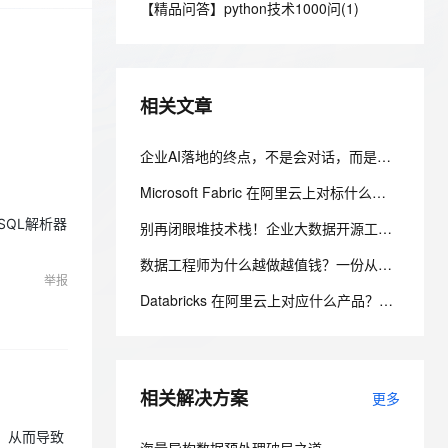
安全
【精品问答】python技术1000问(1)
我要投诉
e-1.1-I2V
Cosyvoice-V3-Flash
PolarDB
上云场景组合购
Milvus 弹性伸缩功能新增节
伴
漫剧创作，剧本、分镜、视频高效生成
100%兼容MySQL、PostgreSQL，兼容Oracle，支持集中和分布式
覆盖90%+业务场景，专享组合折扣价
点支持范围
畅自然，细节丰富
高表现力语音合成大模型，语音克隆听感自然
VPN
ernetes 版 ACK
云聚AI 严选权益
AI 原生数据库服务发布
SSL 证书
2V
Fun-ASR
，一键激活高效办公新体验
理容器应用的 K8s 服务
精选AI产品，从模型到应用全链提效
Agent 数据网关
相关文章
文戏情感细腻自然，动作戏激烈拳拳到肉，实现更强表演能力
支持中英文自由切换，具备更强的噪声鲁棒性
堡垒机
AI 用量加速计划
云原生数据库 PolarDB
防火墙
企业AI落地的终点，不是会对话，而是把一个流程真正跑通
、识别商机，让客服更高效、服务更出色。
新老同享，达量后返
Agentic Database 发布
主机安全
应用
Microsoft Fabric 在阿里云上对标什么？AnalyticDB MySQL 湖仓一体统一分析方案
SQL解析器
别再闭眼堆技术栈！企业大数据开源工具选型清单，看懂这张表少走3年弯路
千问办公
NEW
AI 应用及服务市场
的智能体编程平台
一站式AI生产力平台
数据工程师为什么越做越值钱？一份从入门到高级的数据工程技能树、项目实战与简历升级指南
举报
AI 应用
伶鹊
Databricks 在阿里云上对应什么产品？AnalyticDB MySQL 湖仓版对标方案（含 DDI 停服说明）
企业级人与Agent协作平台，接入和调度多个数字员工
智能客服平台，对话机器人、对话分析、智能外呼
大模型
大模型服务平台百炼 - 全妙
自然语言处理
应用创作平台
多模态内容创作工具，已接入 DeepSeek
相关解决方案
数据标注
更多
机器学习
名，从而导致