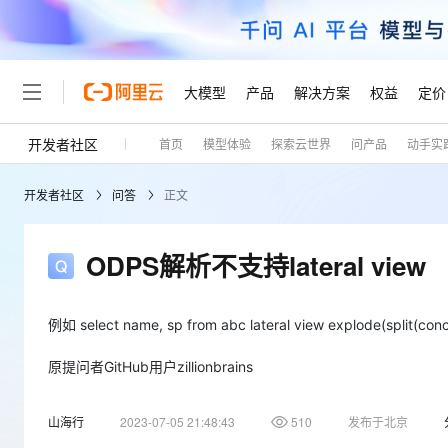
大模型
产品
解决方案
权益
定价
开发者社区
首页
模型体验
探索云世界
问产品
动手实
大模型
产品
解决方案
权益
定价
云市场
伙伴
服务
了解阿里云
精选产品
精选解决方案
普惠上云
产品定价
精选商城
成为销售伙伴
售前咨询
为什么选择阿里云
千问AI平台
开发者社区
问答
正文
了解云产品的定价详情
大模型服务平台百炼
千问办公，解锁你的工作
普惠上云 官方力荐
分销伙伴
在线服务
网站建设
什么是云计算
大
大模型服务与应用平台
企业级Agent产品，直接
云服务器38元/年起，超
咨询伙伴
多端小程序
技术领先
ODPS解析不支持lateral view
云上成本管理
售后服务
轻量应用服务器
Agency Agents：拥
官方推荐返现计划
大模型
精选产品
精选解决方案
Salesforce 国际版订阅
稳定可靠
管理和优化成本
推荐新用户得奖励，单订单
销售伙伴合作计划
自助服务
友盟天域
安全合规
人工智能与机器学习
AI
例如 select name, sp from abc lateral view explode(split(concat
文本生成
云数据库 RDS
HappyHorse 打造一
云工开物
无影生态合作计划
在线服务
观测云
分析师报告
高校专属算力普惠，学生认
计算
互联网应用开发
原提问者GitHub用户zillionbrains
Qwen3.8-Max
HOT
Salesforce On Alibaba C
工单服务
Tuya 物联网平台阿里云
研究报告与白皮书
人工智能平台 PAI
快速拥有专属 OpenClaw
大模
Consulting Partner 合
大数据
容器
智能体时代全能旗舰模型
免费试用
短信专区
山海行
2023-07-05 21:48:43
510
一站式AI开发、训练和推
发布于北京
蓝凌 OA
AI 大模型销售与服务生
现代化应用