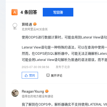
存储
天池大赛
Qwen3.7-Plus
云解析DNS
解决方案免费试用 新老
电子合同
最高领取价值200元试用
能看、能想、能动手的多模
安全
网络与CDN
AI 算法大赛
4
条回答
写回答
畅捷通
大数据开发治理平台 Data
AI 产品 免费试用
网络
安全
云开发大赛
Qwen3-VL-Plus
Tableau 订阅
1亿+ 大模型 tokens 和 
算精通
可观测
入门学习赛
中间件
北京阿里云ACE会长
AI空中课堂在线直播课
云防火墙
140+云产品 免费试用
使用ODPS进行数据计算时，可能会用到Lateral View语句
上云与迁云
云原生的云上边界网络安全
产品新客免费试用，最长1
数据库
生态解决方案
大模型服务
企业出海
Lateral View语句是一种特殊的语法，可以在查询
大模型ACA认证体验
大数据计算
助力企业全员 AI 认知与能
然而，在ODPS的SQL解析器中，可能无法正确解析Late
行业生态解决方案
千问AI平台-Token Plan
政企业务
媒体服务
可能会将Lateral View语句解析为普通的语法错误，
开发者生态解决方案
2023-07-30 09:38:56
发布于北京
企业服务与云通信
千问AI平台-模型体验
AI 开发和 AI 应用解决
赞同
展开评论
在线体验全尺寸、多种模态
域名与网站
Happy 系列大模型
终端用户计算
ReaganYoung
值得去的地方都没有捷径
Serverless
我了解到在ODPS中，解析器确实不支持使用LATERAL 
开发工具