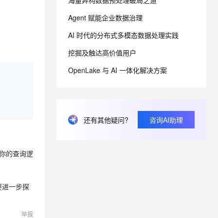
海量异构数据预处理破局之道
Agent 赋能企业数据治理
息提取
与 AI 智能体进行实时音视频通话
AI 时代的分布式多模态数据处理实践
从文本、图片、视频中提取结构化的属性信息
构建支持视频理解的 AI 音视频实时通话应用
挖掘及触达高价值用户
t.diy 一步搞定创意建站
构建大模型应用的安全防护体系
通过自然语言交互简化开发流程,全栈开发支持
通过阿里云安全产品对 AI 应用进行安全防护
OpenLake 与 AI 一体化解决方案
还有其他疑问?
咨询AI助理
计你的查询逻
要进一步探
举报