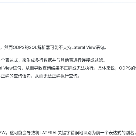
Deepseek-v4-pro
HappyHors
同享
万小智 AI 建站低至 15元/月
Qoder CN
AI 短剧/漫剧
云原生数据库 
快递物流查询
WordPress
成为服务伙
高校合作
点，立即开启云上创新
覆盖公网/内网、递归/权威、移动APP等全场景解析服务
送.CN域名，送备案服务码
基于千问大模型等，支持代码智能生成、研发智能问答
AI助力短剧
态智能体模型
旗舰 MoE 大模型，百万上下文与顶尖推理能力
图生视频，流
Ubuntu
服务生态伙伴
云工开物
企业应用
Works
Night Plan 支持 Qwen 3.8-Max
云原生大数据计算服务 MaxCompute
AI 办公
容器服务 Kub
NEW
GLM-5.2
Wan2.7-T
Red Hat
30+ 款产品免费体验
Data Agent 驱动的一站式 Data+AI 开发治理平台
夜间 5 折，Qwen/Meoo/TokenPlan 客户专享
面向分析的企业级SaaS模式云数据仓库
AI智能应用
提供一站式管
科研合作
视觉 Coding、空间感知、多模态思考等全面升级
1M上下文，专为长程任务能力而生
ERP
堂（旗舰版）
SUSE
智能客服
CRM
，然而ODPS的SQL解析器可能不支持Lateral View语句。
防护产品
2个月
自动承接线索
建站小程序
OA 办公系统
AI 应用构建
大模型原生
中使用一个表达式，来生成多行数据并与其他表进行连接或过滤。
力提升
ral View语句，从而导致查询结果不正确或无法执行。具体来说，ODPS的
财税管理
模板建站
Qoder
大模型服务平台百炼-应用模版
HOT
NEW
而不是正确的查询语句，从而无法正确执行查询。
面向真实软件
个人版上线、团队版降价；千问3.8-Max首发发尝鲜
丰富多元化的应用模版和解决方案
400电话
定制建站
万有无界
大模型服务平台百炼-智能体
方案
广告营销
模板小程序
的模型效果
灵活可视化地构建企业级 Agent
定制小程序
秒悟
人工智能平台 PAI
APP 开发
云端极速 AI 
新一代 AI 视频生成模型，深度适配广告营销等场景
AI Native 的算法工程平台，一站式完成建模、训练、推理服务部署
建站系统
VIEW。这可能会导致将LATERAL关键字错误地识别为前一个表达式的别