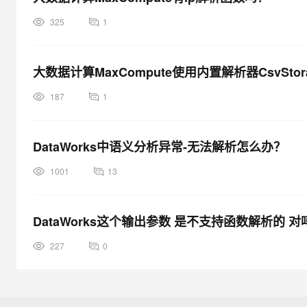
325
1
大数据计算MaxCompute使用内置解析器CsvSto
187
1
DataWorks中语义分析异常-无法解析怎么办？
1001
13
DataWorks这个输出参数 是不支持函数解析的 
227
0