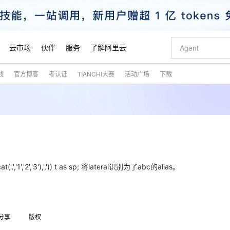
云市场
伙伴
服务
了解阿里云
践
官方博客
考认证
TIANCHI大赛
活动广场
下载
AI 特惠
数据与 API
成为产品伙伴
企业增值服务
最佳实践
价格计算器
AI 场景体
基础软件
产品伙伴合
阿里云认证
市场活动
配置报价
大模型
自助选配和估算价格
新方式
睿译宝，AI翻译排版一步到位
智启 AI 普惠权益
产品生态集成认证中心
企业支持计划
云上春晚
域名与网站
千问官方 MaaS 平台，为开发者和 Agent 而生，新用户赠送 1 亿 + tokens 额度
Qwen Aud
AI Coding
阿里云Maa
2026 阿里云
云服务器 E
为企业打
数据集
Windows
大模型认证
模型
NEW
NEW
交付可用成果
值低价云产品抢先购
上传文档即自动完成翻译和格式还原
至高享 1亿+免费 tokens，加速 Al 应用落地
提供智能易用的域名与建站服务
智能编程，一键
安全可靠、
产品生态伙伴
专家技术服务
云上奥运之旅
弹性计算合作
阿里云中企出
手机三要素
宝塔 Linux
全部认证
价格优势
有专属领域专家
GLM-5.2：长任务时代开源旗舰模型
阿里云 OPC 创新助力计划
千问大模型
即刻拥有 DeepS
AI 电商营销
对象存储 O
大模型
产品生态伙伴工作台
企业增值服务台
云栖战略参考
云存储合作计
云栖大会
身份实名认证
CentOS
训练营
推动算力普惠，释放技术红利
最高返9万
多领域专家智能体,一键组建 AI 虚拟交付团队
快速构建应用程序和网站，即刻迈出上云第一步
至高百万元 Token 补贴，加速一人公司成长
多元化、高性能、安全可靠的大模型服务
真正可用的 1M 上下文,一次完成代码全链路开发
轻松解锁专属 Dee
从图文生成到
云上的中国
数据库合作计
活动全景
短信
Docker
(',','1','2','3'),',')) t as sp; 将lateral识别为了abc的alias。
图片和
站式影视创作平台
Hermes Agent，打造自进化智能体
Token Plan 模型订阅计划
数字证书管理服务（原SSL证书）
5 分钟轻松部署
AI 广告创作
无影云电脑
企业成长
NEW
信息公告
看见新力量
云网络合作计
OCR 文字识别
JAVA
证享300元代金券
可视化编排打通从文字构思到成片全链路闭环
全托管，含MySQL、PostgreSQL、SQL Server、MariaDB多引擎
自主进化，持久记忆，越用越聪明
Qwen3.8-Max 首发尝鲜，限时加量 10 倍，夜间低至2折
实现全站HTTPS，呈现可信的WEB访问
图文、视频一
随时随地安
魔搭 Mode
Kimi-K3
HappyHors
NEW
loud
服务实践
官网公告
金融模力时刻
Salesforce O
版
发票查验
全能环境
Claude Code + GStack 打造工程团队
千问办公，限时限量积分加倍
Qoder
低代码高效构
AI 建站
短信服务
型
NEW
作计划
Kimi 最新旗舰模型，长程编程与推理利器
让文字生成流
计划
创新中心
魔搭 ModelSc
健康状态
理服务
分享
版权
让AI从“聊天伙伴”进化为能干活的“数字员工”
安装技能 GStack，拥有专属 AI 工程团队
你的AI工作搭子，覆盖日常办公高频场景
面向真实软件的智能体编程平台
0 代码专业建
客户案例
天气预报查询
操作系统
态合作计划