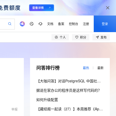
文档
备案
控制台
注册
登录
个人
积分
发布
验
作计划
器
AI 活动
专业服务
服务伙伴合作计划
开发者社区
加入我们
产品动态
服务平台百炼
阿里云 OPC 创新助力计划
一站式生成采购清单，支持单品或批量购买
io：打造专属 AI 语音助手
S产品伙伴计划（繁花）
峰会
CS
造的大模型服务与应用开发平台
一句话生成原生可编辑精美 PPT 文稿
AI 生产力先锋
Al MaaS 服务伙伴赋能合作
域名
博文
Careers
至高可申请百万元
Qwen3.8-Max 模型上线
开启高性价比 AI 编程新体验
弹性可伸缩的云计算服务
Qwen-Audio-3.0-Realtime 端到端实时语音角色扮演
输入一句话想法, 轻松生成专业的 PPT
先锋实践拓展 AI 生产力的边界
Token 补贴，五大权
计划
海大会
伙伴信用分合作计划
商标
问答
社会招聘
问答排行榜
最热
最新
益加速 OPC 成功
eek-V4-Pro
SS
一键部署幻兽帕鲁游戏服务器
飞天发布时刻
HOT
Open Search 向量检索版支
划
备案
电子书
校园招聘
pSeek-V4-Pro
视频创作，一键激活电商全链路生产力
稳定、安全、高性价比、高性能的云存储服务
一键购买专属联机服务器，轻松开启游戏
所见，即是所愿
持视频检索 Pipeline 功能
更多支持
【大咖问答】对话PostgreSQL 中国社区发起人之一，阿里云数据库高级专家 德哥
划
公司注册
镜像站
视频生成
语音识别与合成
专属 QwenPaw
漫剧工坊：一站式动画创作平台
AI 实训营
HOT
应用身份服务 (IDaaS)
据说在家办公的程序员是这样写代码的？
合作伙伴培训与认证
划
上云迁移
站生成，高效打造优质广告素材
全接入的云上超级电脑
从聊天伙伴进化为能主动干活的本地数字员工
快速生产连贯的高质量长漫剧
从基础到进阶，Agent 创客手把手教你
OpenClaw 管理能力上线
lScope
我要反馈
e-1.1-T2V
Qwen3-TTS-Flash
如何升级配置
查询合作伙伴
n Alibaba Cloud ISV 合作
代维服务
建企业门户网站
10 分钟搭建微信、支付宝小程序
MaxCompute MaxFrame 提
畅细腻的高质量视频
离线语音合成大模型，多语言方言自适应，低延迟高稳定
创新加速
ope
登录合作伙伴管理后台
【藏经阁一起读（27）】本周推荐《Apache Flink案例集（2022版）》，你有哪些心得？
我要建议
站，无忧落地极速上线
举报
以可视化方式快速构建移动和 PC 门户网站
国内短信简单易用，安全可靠，秒级触达，全球覆盖200+国家和地区。
高效部署网站，快速应用到小程序
供自动弹性内存功能