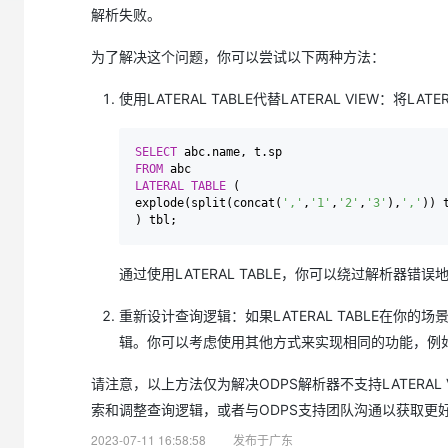
大模型解决方案
解析失败。
迁移与运维管理
快速部署 Dify，高效搭建 
为了解决这个问题，你可以尝试以下两种方法：
专有云
使用LATERAL TABLE代替LATERAL VIEW：将L
10 分钟在聊天系统中增加
SELECT
FROM
LATERAL
TABLE
 (

explode(split(concat(
','
,
'1'
,
'2'
,
'3'
),
','
)) 
通过使用LATERAL TABLE，你可以绕过解析器错误
重新设计查询逻辑：如果LATERAL TABLE在你
辑。你可以考虑使用其他方式来实现相同的功能，例如
请注意，以上方法仅为解决ODPS解析器不支持LATERA
索和调整查询逻辑，或者与ODPS支持团队沟通以获取更
2023-07-11 16:58:58
发布于广东