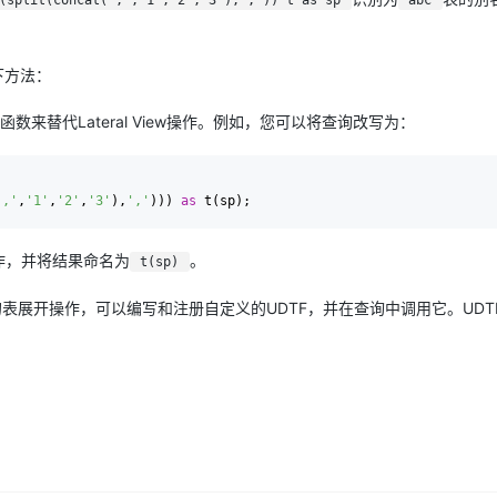
(split(concat(',','1','2','3'),',')) t as sp
abc
下方法：
函数来替代Lateral View操作。例如，您可以将查询改写为：
','
,
'1'
,
'2'
,
'3'
),
','
))) 
as
作，并将结果命名为
。
t(sp)
表展开操作，可以编写和注册自定义的UDTF，并在查询中调用它。UDT