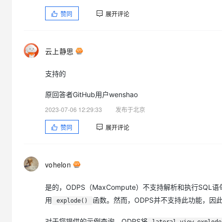
赞同
展开评论
云上静思
支持的
原回答者GitHub用户wenshao
2023-07-06 12:29:33
发布于北京
赞同
展开评论
vohelon
是的，ODPS（MaxCompute）不支持解析和执行SQL语句中
用
函数。然而，ODPS并不支持此功能，因此无法
explode()
对于您提供的示例查询，ODPS将